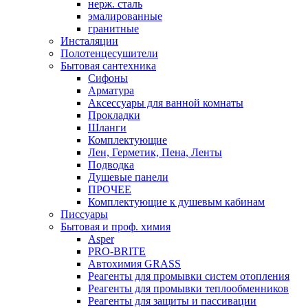
нерж. сталь
эмалированные
гранитные
Инсталяции
Полотенцесушители
Бытовая сантехника
Сифоны
Арматура
Аксессуары для ванной комнаты
Прокладки
Шланги
Комплектующие
Лен, Герметик, Пена, Ленты
Подводка
Душевые панели
ПРОЧЕЕ
Комплектующие к душевым кабинам
Писсуары
Бытовая и проф. химия
Asper
PRO-BRITE
Автохимия GRASS
Реагенты для промывки систем отопления
Реагенты для промывки теплообменников
Реагенты для защиты и пассивации