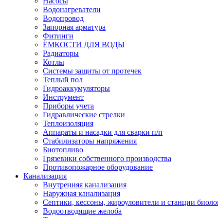
Насосы
Водонагреватели
Водопровод
Запорная арматура
Фитинги
ЁМКОСТИ ДЛЯ ВОДЫ
Радиаторы
Котлы
Системы защиты от протечек
Теплый пол
Гидроаккумуляторы
Инструмент
Приборы учета
Гидравлические стрелки
Теплоизоляция
Аппараты и насадки для сварки п/п
Стабилизаторы напряжения
Биотопливо
Грязевики собственного производства
Противопожарное оборудование
Канализация
Внутренняя канализация
Наружная канализация
Септики, кессоны, жироуловители и станции биоло
Водоотводящие желоба