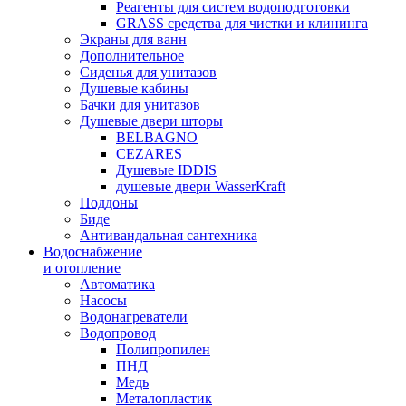
Реагенты для систем водоподготовки
GRASS средства для чистки и клининга
Экраны для ванн
Дополнительное
Сиденья для унитазов
Душевые кабины
Бачки для унитазов
Душевые двери шторы
BELBAGNO
CEZARES
Душевые IDDIS
душевые двери WasserKraft
Поддоны
Биде
Антивандальная сантехника
Водоснабжение
и отопление
Автоматика
Насосы
Водонагреватели
Водопровод
Полипропилен
ПНД
Медь
Металопластик