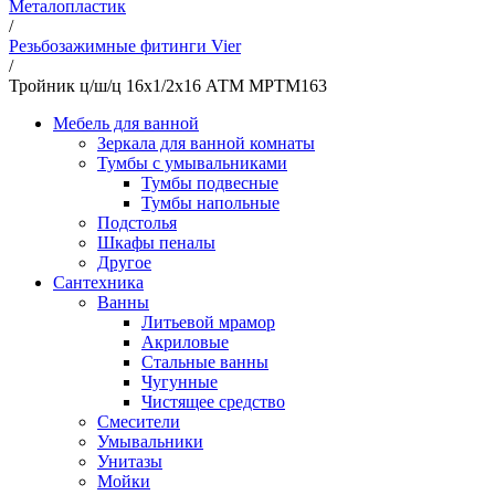
Металопластик
/
Резьбозажимные фитинги Vier
/
Тройник ц/ш/ц 16х1/2х16 АТМ MPTM163
Мебель для ванной
Зеркала для ванной комнаты
Тумбы с умывальниками
Тумбы подвесные
Тумбы напольные
Подстолья
Шкафы пеналы
Другое
Сантехника
Ванны
Литьевой мрамор
Акриловые
Стальные ванны
Чугунные
Чистящее средство
Смесители
Умывальники
Унитазы
Мойки