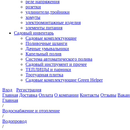
реле напряжения
розетки
удлинители,тройники
хомуты
электромонтажные изделия
элементы питания
Садовый инвентарь
Садовые комплектующие
Поливочные шланги
Дачные умывальники
Капельный полив
Система автоматического полива
Садовый инструмент и прочее
ТЕПЛИЦЫ и парники
Тротуарная плитка
Садовые комплектующие Green Helper
Вход
Регистрация
Главная
Доставка
Оплата
О компании
Контакты
Отзывы
Вакан
Главная
/
Водоснабжение и отопление
/
Водопровод
/