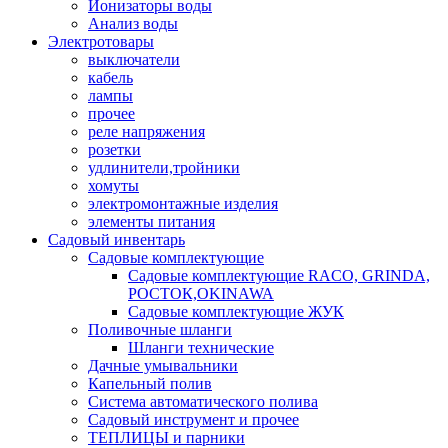
Ионизаторы воды
Анализ воды
Электротовары
выключатели
кабель
лампы
прочее
реле напряжения
розетки
удлинители,тройники
хомуты
электромонтажные изделия
элементы питания
Садовый инвентарь
Садовые комплектующие
Садовые комплектующие RACO, GRINDA,
РОСТОК,OKINAWA
Садовые комплектующие ЖУК
Поливочные шланги
Шланги технические
Дачные умывальники
Капельный полив
Система автоматического полива
Садовый инструмент и прочее
ТЕПЛИЦЫ и парники