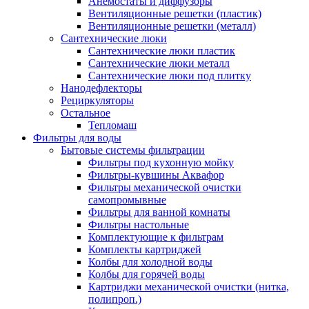
Анемостаты и диффузоры
Вентиляционные решетки (пластик)
Вентиляционные решетки (металл)
Сантехнические люки
Сантехнические люки пластик
Сантехнические люки металл
Сантехнические люки под плитку
Нанодефлекторы
Рециркуляторы
Остальное
Тепломаш
Фильтры для воды
Бытовые системы фильтрации
Фильтры под кухонную мойку
Фильтры-кувшины Аквафор
Фильтры механической очистки
самопромывные
Фильтры для ванной комнаты
Фильтры настольные
Комплектующие к фильтрам
Комплекты картриджей
Колбы для холодной воды
Колбы для горячей воды
Картриджи механической очистки (нитка,
полипроп.)