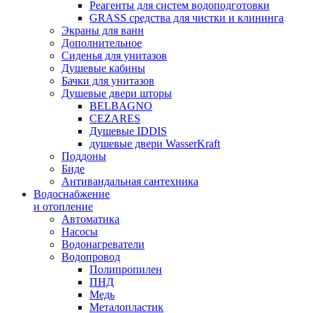
Реагенты для систем водоподготовки
GRASS средства для чистки и клининга
Экраны для ванн
Дополнительное
Сиденья для унитазов
Душевые кабины
Бачки для унитазов
Душевые двери шторы
BELBAGNO
CEZARES
Душевые IDDIS
душевые двери WasserKraft
Поддоны
Биде
Антивандальная сантехника
Водоснабжение
и отопление
Автоматика
Насосы
Водонагреватели
Водопровод
Полипропилен
ПНД
Медь
Металопластик