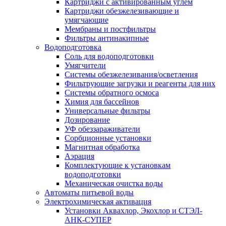
Картриджи с активированным углем
Картриджи обезжелезивающие и
умягчающие
Мембраны и постфильтры
Фильтры антинакипные
Водоподготовка
Соль для водоподготовки
Умягчители
Системы обезжелезивания/осветления
Фильтрующие загрузки и реагенты для них
Системы обратного осмоса
Химия для бассейнов
Универсальные фильтры
Дозирование
УФ обеззараживатели
Сорбционные установки
Магнитная обработка
Аэрация
Комплектующие к установкам
водоподготовки
Механическая очистка воды
Автоматы питьевой воды
Электрохимическая активация
Установки Аквахлор, Экохлор и СТЭЛ-
АНК-СУПЕР