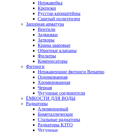
Нержавейка
Крепежи
Русстар кронштейны
Сшитый полиэтилен
Запорная арматура
Вентили
Задвижки
Затворы
Краны шаровые
Обратные клапаны
Фильтры
Компенсаторы
Фитинги
Нержавеющие фитинги Benarmo
Оцинкованная
Хромированная
Черная
Чугунные соединители
ЁМКОСТИ ДЛЯ ВОДЫ
Радиаторы
Алюминиевый
Биметаллические
Стальные радиаторы
Радиаторы КЗТО
Чугунные