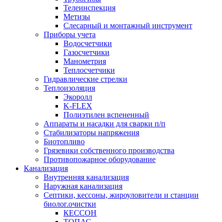
Телеинспекция
Метизы
Слесарный и монтажный инструмент
Приборы учета
Водосчетчики
Газосчетчики
Манометрия
Теплосчетчики
Гидравлические стрелки
Теплоизоляция
Экоролл
K-FLEX
Полиэтилен вспененный
Аппараты и насадки для сварки п/п
Стабилизаторы напряжения
Биотопливо
Грязевики собственного производства
Противопожарное оборудование
Канализация
Внутренняя канализация
Наружная канализация
Септики, кессоны, жироуловители и станции
биолог.очистки
КЕССОН
ТОПАС