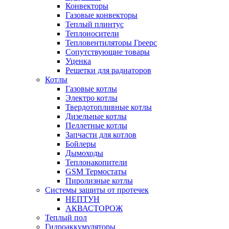
Конвекторы
Газовые конвекторы
Теплый плинтус
Теплоносители
Тепловентиляторы Греерс
Сопутствующие товары
Уценка
Решетки для радиаторов
Котлы
Газовые котлы
Электро котлы
Твердотопливные котлы
Дизельные котлы
Пеллетные котлы
Запчасти для котлов
Бойлеры
Дымоходы
Теплонакопители
GSM Термостаты
Пиролизные котлы
Системы защиты от протечек
НЕПТУН
АКВАСТОРОЖ
Теплый пол
Гидроаккумуляторы