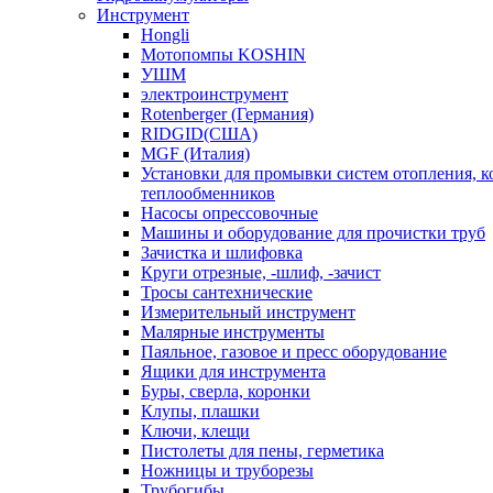
Инструмент
Hongli
Мотопомпы KOSHIN
УШМ
электроинструмент
Rotenberger (Германия)
RIDGID(США)
MGF (Италия)
Установки для промывки систем отопления, к
теплообменников
Насосы опрессовочные
Машины и оборудование для прочистки труб
Зачистка и шлифовка
Круги отрезные, -шлиф, -зачист
Тросы сантехнические
Измерительный инструмент
Малярные инструменты
Паяльное, газовое и пресс оборудование
Ящики для инструмента
Буры, сверла, коронки
Клупы, плашки
Ключи, клещи
Пистолеты для пены, герметика
Ножницы и труборезы
Трубогибы