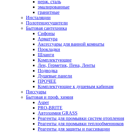
нерж. сталь
эмалированные
гранитные
Инсталяции
Полотенцесушители
Бытовая сантехника
Сифоны
Арматура
Аксессуары для ванной комнаты
Прокладки
Шланги
Комплектующие
Лен, Герметик, Пена, Ленты
Подводка
Душевые панели
ПРОЧЕЕ
Комплектующие к душевым кабинам
Писсуары
Бытовая и проф. химия
Asper
PRO-BRITE
Автохимия GRASS
Реагенты для промывки систем отопления
Реагенты для промывки теплообменников
Реагенты для защиты и пассивации