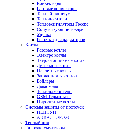
Конвекторы
Газовые конвекторы
Теплый плинтус
Теплоносители
Тепловентиляторы Греерс
Сопутствующие товары
Уценка
Решетки для радиаторов
Котлы
Газовые котлы
Электро котлы
Твердотопливные котлы
Дизельные котлы
Пеллетные котлы
Запчасти для котлов
Бойлеры
Дымоходы
Теплонакопители
GSM Термостаты
Пиролизные котлы
Системы защиты от протечек
НЕПТУН
АКВАСТОРОЖ
Теплый пол
Гидроаккумуляторы