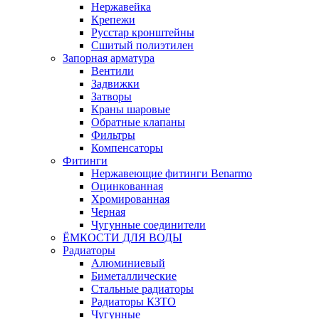
Нержавейка
Крепежи
Русстар кронштейны
Сшитый полиэтилен
Запорная арматура
Вентили
Задвижки
Затворы
Краны шаровые
Обратные клапаны
Фильтры
Компенсаторы
Фитинги
Нержавеющие фитинги Benarmo
Оцинкованная
Хромированная
Черная
Чугунные соединители
ЁМКОСТИ ДЛЯ ВОДЫ
Радиаторы
Алюминиевый
Биметаллические
Стальные радиаторы
Радиаторы КЗТО
Чугунные