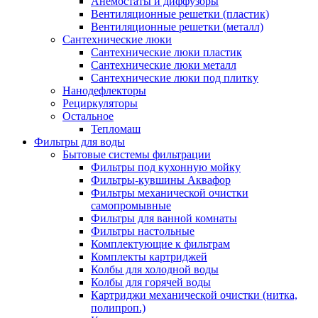
Анемостаты и диффузоры
Вентиляционные решетки (пластик)
Вентиляционные решетки (металл)
Сантехнические люки
Сантехнические люки пластик
Сантехнические люки металл
Сантехнические люки под плитку
Нанодефлекторы
Рециркуляторы
Остальное
Тепломаш
Фильтры для воды
Бытовые системы фильтрации
Фильтры под кухонную мойку
Фильтры-кувшины Аквафор
Фильтры механической очистки
самопромывные
Фильтры для ванной комнаты
Фильтры настольные
Комплектующие к фильтрам
Комплекты картриджей
Колбы для холодной воды
Колбы для горячей воды
Картриджи механической очистки (нитка,
полипроп.)