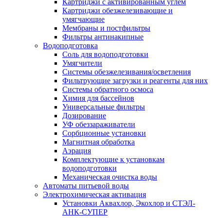
Картриджи с активированным углем
Картриджи обезжелезивающие и
умягчающие
Мембраны и постфильтры
Фильтры антинакипные
Водоподготовка
Соль для водоподготовки
Умягчители
Системы обезжелезивания/осветления
Фильтрующие загрузки и реагенты для них
Системы обратного осмоса
Химия для бассейнов
Универсальные фильтры
Дозирование
УФ обеззараживатели
Сорбционные установки
Магнитная обработка
Аэрация
Комплектующие к установкам
водоподготовки
Механическая очистка воды
Автоматы питьевой воды
Электрохимическая активация
Установки Аквахлор, Экохлор и СТЭЛ-
АНК-СУПЕР