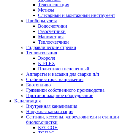
Телеинспекция
Метизы
Слесарный и монтажный инструмент
Приборы учета
Водосчетчики
Газосчетчики
Манометрия
Теплосчетчики
Гидравлические стрелки
Теплоизоляция
Экоролл
K-FLEX
Полиэтилен вспененный
Аппараты и насадки для сварки п/п
Стабилизаторы напряжения
Биотопливо
Грязевики собственного производства
Противопожарное оборудование
Канализация
Внутренняя канализация
Наружная канализация
Септики, кессоны, жироуловители и станции
биолог.очистки
КЕССОН
ТОПАС