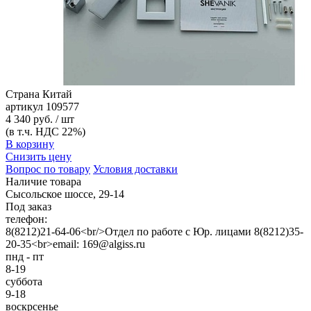
Страна
Китай
артикул
109577
4 340 руб. / шт
(в т.ч. НДС 22%)
В корзину
Снизить цену
Вопрос по товару
Условия доставки
Наличие товара
Сысольское шоссе, 29-14
Под заказ
телефон:
8(8212)21-64-06<br/>Отдел по работе с Юр. лицами 8(8212)35-
20-35<br>email: 169@algiss.ru
пнд - пт
8-19
суббота
9-18
воскрсенье