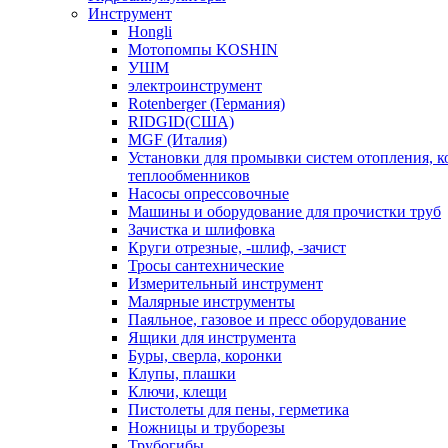
Инструмент
Hongli
Мотопомпы KOSHIN
УШМ
электроинструмент
Rotenberger (Германия)
RIDGID(США)
MGF (Италия)
Установки для промывки систем отопления, к
теплообменников
Насосы опрессовочные
Машины и оборудование для прочистки труб
Зачистка и шлифовка
Круги отрезные, -шлиф, -зачист
Тросы сантехнические
Измерительный инструмент
Малярные инструменты
Паяльное, газовое и пресс оборудование
Ящики для инструмента
Буры, сверла, коронки
Клупы, плашки
Ключи, клещи
Пистолеты для пены, герметика
Ножницы и труборезы
Трубогибы