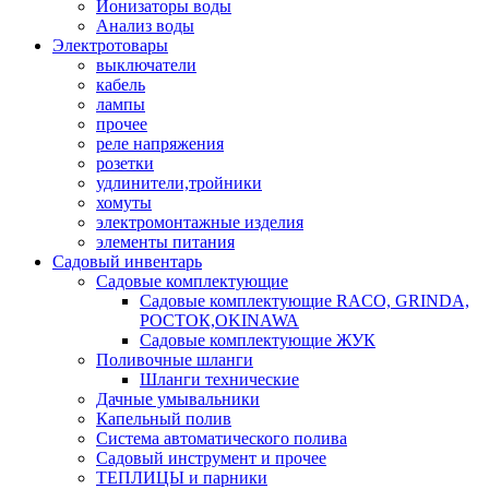
Ионизаторы воды
Анализ воды
Электротовары
выключатели
кабель
лампы
прочее
реле напряжения
розетки
удлинители,тройники
хомуты
электромонтажные изделия
элементы питания
Садовый инвентарь
Садовые комплектующие
Садовые комплектующие RACO, GRINDA,
РОСТОК,OKINAWA
Садовые комплектующие ЖУК
Поливочные шланги
Шланги технические
Дачные умывальники
Капельный полив
Система автоматического полива
Садовый инструмент и прочее
ТЕПЛИЦЫ и парники