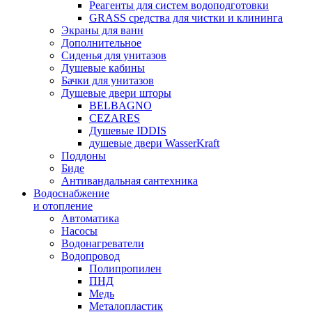
Реагенты для систем водоподготовки
GRASS средства для чистки и клининга
Экраны для ванн
Дополнительное
Сиденья для унитазов
Душевые кабины
Бачки для унитазов
Душевые двери шторы
BELBAGNO
CEZARES
Душевые IDDIS
душевые двери WasserKraft
Поддоны
Биде
Антивандальная сантехника
Водоснабжение
и отопление
Автоматика
Насосы
Водонагреватели
Водопровод
Полипропилен
ПНД
Медь
Металопластик