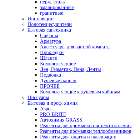
нерж. сталь
эмалированные
гранитные
Инсталяции
Полотенцесушители
Бытовая сантехника
Сифоны
Арматура
Аксессуары для ванной комнаты
Прокладки
Шланги
Комплектующие
Лен, Герметик, Пена, Ленты
Подводка
Душевые панели
ПРОЧЕЕ
Комплектующие к душевым кабинам
Писсуары
Бытовая и проф. химия
Asper
PRO-BRITE
Автохимия GRASS
Реагенты для промывки систем отопления
Реагенты для промывки теплообменников
Реагенты для защиты и пассивации