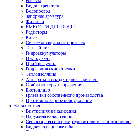
Насосы
Водонагреватели
Водопровод
Запорная арматура
Фитинги
ЁМКОСТИ ДЛЯ ВОДЫ
Радиаторы
Котлы
Системы защиты от протечек
Теплый пол
Гидроаккумуляторы
Инструмент
Приборы учета
Гидравлические стрелки
Теплоизоляция
Аппараты и насадки для сварки п/п
Стабилизаторы напряжения
Биотопливо
Грязевики собственного производства
Противопожарное оборудование
Канализация
Внутренняя канализация
Наружная канализация
Септики, кессоны, жироуловители и станции биоло
Водоотводящие желоба