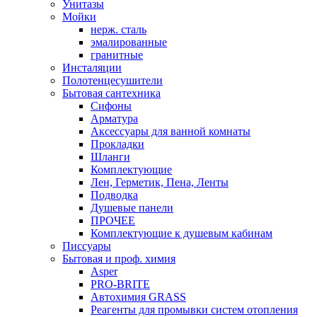
Унитазы
Мойки
нерж. сталь
эмалированные
гранитные
Инсталяции
Полотенцесушители
Бытовая сантехника
Сифоны
Арматура
Аксессуары для ванной комнаты
Прокладки
Шланги
Комплектующие
Лен, Герметик, Пена, Ленты
Подводка
Душевые панели
ПРОЧЕЕ
Комплектующие к душевым кабинам
Писсуары
Бытовая и проф. химия
Asper
PRO-BRITE
Автохимия GRASS
Реагенты для промывки систем отопления