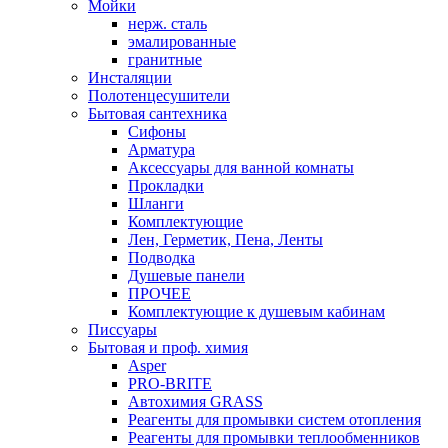
Мойки
нерж. сталь
эмалированные
гранитные
Инсталяции
Полотенцесушители
Бытовая сантехника
Сифоны
Арматура
Аксессуары для ванной комнаты
Прокладки
Шланги
Комплектующие
Лен, Герметик, Пена, Ленты
Подводка
Душевые панели
ПРОЧЕЕ
Комплектующие к душевым кабинам
Писсуары
Бытовая и проф. химия
Asper
PRO-BRITE
Автохимия GRASS
Реагенты для промывки систем отопления
Реагенты для промывки теплообменников