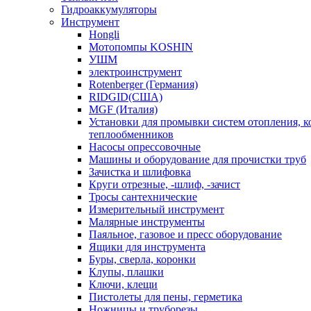
Гидроаккумуляторы
Инструмент
Hongli
Мотопомпы KOSHIN
УШМ
электроинструмент
Rotenberger (Германия)
RIDGID(США)
MGF (Италия)
Установки для промывки систем отопления, к
теплообменников
Насосы опрессовочные
Машины и оборудование для прочистки труб
Зачистка и шлифовка
Круги отрезные, -шлиф, -зачист
Тросы сантехнические
Измерительный инструмент
Малярные инструменты
Паяльное, газовое и пресс оборудование
Ящики для инструмента
Буры, сверла, коронки
Клупы, плашки
Ключи, клещи
Пистолеты для пены, герметика
Ножницы и труборезы