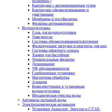
полипроп.)
Картриджи с активированным углем
Картриджи обезжелезивающие и
умягчающие
Мембраны и постфильтры
Фильтры антинакипные
Водоподготовка
Соль для водоподготовки
Умягчители
Системы обезжелезивания/осветления
Фильтрующие загрузки и реагенты для них
Системы обратного осмоса
Химия для бассейнов
Универсальные фильтры
Дозирование
УФ обеззараживатели
Сорбционные установки
Магнитная обработка
Аэрация
Комплектующие к установкам
водоподготовки
Механическая очистка воды
Автоматы питьевой воды
Электрохимическая активация
Установки Аквахлор, Экохлор и СТЭЛ-