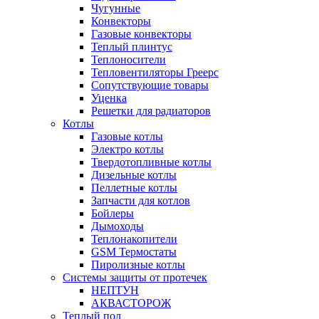
Чугунные
Конвекторы
Газовые конвекторы
Теплый плинтус
Теплоносители
Тепловентиляторы Греерс
Сопутствующие товары
Уценка
Решетки для радиаторов
Котлы
Газовые котлы
Электро котлы
Твердотопливные котлы
Дизельные котлы
Пеллетные котлы
Запчасти для котлов
Бойлеры
Дымоходы
Теплонакопители
GSM Термостаты
Пиролизные котлы
Системы защиты от протечек
НЕПТУН
АКВАСТОРОЖ
Теплый пол