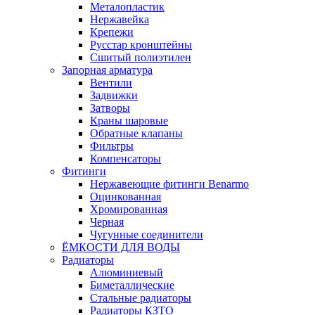
Металопластик
Нержавейка
Крепежи
Русстар кронштейны
Сшитый полиэтилен
Запорная арматура
Вентили
Задвижки
Затворы
Краны шаровые
Обратные клапаны
Фильтры
Компенсаторы
Фитинги
Нержавеющие фитинги Benarmo
Оцинкованная
Хромированная
Черная
Чугунные соединители
ЁМКОСТИ ДЛЯ ВОДЫ
Радиаторы
Алюминиевый
Биметаллические
Стальные радиаторы
Радиаторы КЗТО