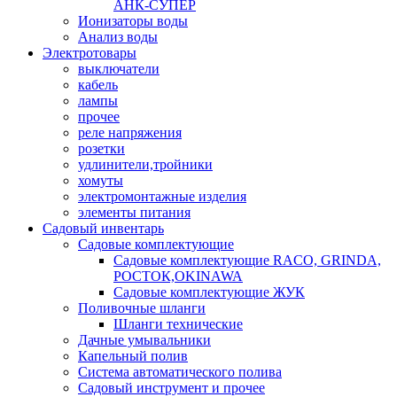
АНК-СУПЕР
Ионизаторы воды
Анализ воды
Электротовары
выключатели
кабель
лампы
прочее
реле напряжения
розетки
удлинители,тройники
хомуты
электромонтажные изделия
элементы питания
Садовый инвентарь
Садовые комплектующие
Садовые комплектующие RACO, GRINDA,
РОСТОК,OKINAWA
Садовые комплектующие ЖУК
Поливочные шланги
Шланги технические
Дачные умывальники
Капельный полив
Система автоматического полива
Садовый инструмент и прочее