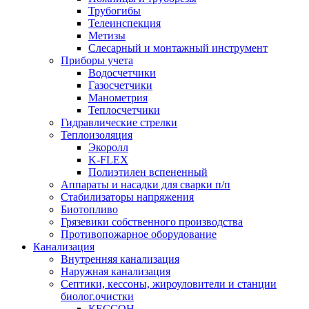
Трубогибы
Телеинспекция
Метизы
Слесарный и монтажный инструмент
Приборы учета
Водосчетчики
Газосчетчики
Манометрия
Теплосчетчики
Гидравлические стрелки
Теплоизоляция
Экоролл
K-FLEX
Полиэтилен вспененный
Аппараты и насадки для сварки п/п
Стабилизаторы напряжения
Биотопливо
Грязевики собственного производства
Противопожарное оборудование
Канализация
Внутренняя канализация
Наружная канализация
Септики, кессоны, жироуловители и станции
биолог.очистки
КЕССОН