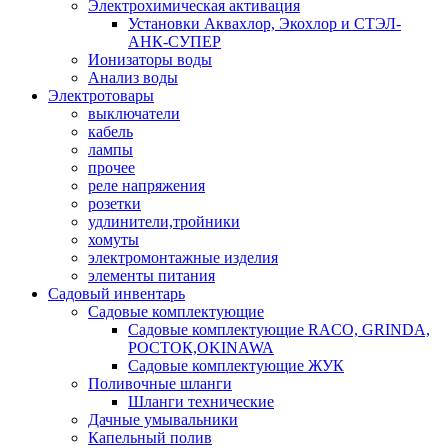
Электрохимическая активация
Установки Аквахлор, Экохлор и СТЭЛ-
АНК-СУПЕР
Ионизаторы воды
Анализ воды
Электротовары
выключатели
кабель
лампы
прочее
реле напряжения
розетки
удлинители,тройники
хомуты
электромонтажные изделия
элементы питания
Садовый инвентарь
Садовые комплектующие
Садовые комплектующие RACO, GRINDA,
РОСТОК,OKINAWA
Садовые комплектующие ЖУК
Поливочные шланги
Шланги технические
Дачные умывальники
Капельный полив