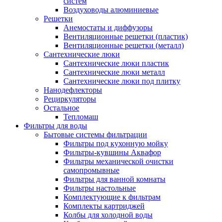
систем
Воздуховоды алюминиевые
Решетки
Анемостаты и диффузоры
Вентиляционные решетки (пластик)
Вентиляционные решетки (металл)
Сантехнические люки
Сантехнические люки пластик
Сантехнические люки металл
Сантехнические люки под плитку
Нанодефлекторы
Рециркуляторы
Остальное
Тепломаш
Фильтры для воды
Бытовые системы фильтрации
Фильтры под кухонную мойку
Фильтры-кувшины Аквафор
Фильтры механической очистки
самопромывные
Фильтры для ванной комнаты
Фильтры настольные
Комплектующие к фильтрам
Комплекты картриджей
Колбы для холодной воды