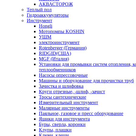
АКВАСТОРОЖ
Теплый пол
Гидроаккумуляторы
Инструмент
Hongli
Мотопомпы KOSHIN
УШМ
электроинструмент
Rotenberger (Германия)
RIDGID(США)
MGF (Италия)
Установки для промывки систем отопления, к
теплообменников
Насосы опрессовочные
Машины и оборудование для прочистки труб
Зачистка и шлифовка
Круги отрезные, -шлиф, -зачист
Тросы сантехнические
Измерительный инструмент
Малярные инструменты
Паяльное, газовое и пресс оборудование
Ящики для инструмента
Буры, сверла, коронки
Клупы, плашки
Ключи, клещи