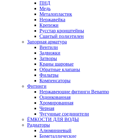
ПНД
Медь
Металопластик
Нержавейка
Крепежи
Русстар кронштейны
Сшитый полиэтилен
Запорная арматура
Вентили
Задвижки
Затворы
Краны шаровые
Обратные клапаны
Фильтры
Компенсаторы
Фитинги
Нержавеющие фитинги Benarmo
Оцинкованная
Хромированная
Черная
Чугунные соединители
ЁМКОСТИ ДЛЯ ВОДЫ
Радиаторы
Алюминиевый
Биметаллические