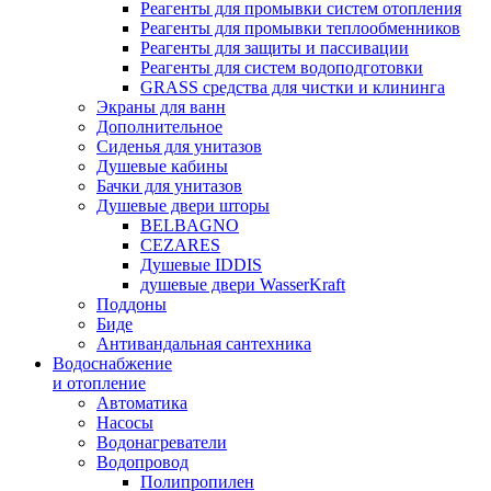
Реагенты для промывки систем отопления
Реагенты для промывки теплообменников
Реагенты для защиты и пассивации
Реагенты для систем водоподготовки
GRASS средства для чистки и клининга
Экраны для ванн
Дополнительное
Сиденья для унитазов
Душевые кабины
Бачки для унитазов
Душевые двери шторы
BELBAGNO
CEZARES
Душевые IDDIS
душевые двери WasserKraft
Поддоны
Биде
Антивандальная сантехника
Водоснабжение
и отопление
Автоматика
Насосы
Водонагреватели
Водопровод
Полипропилен