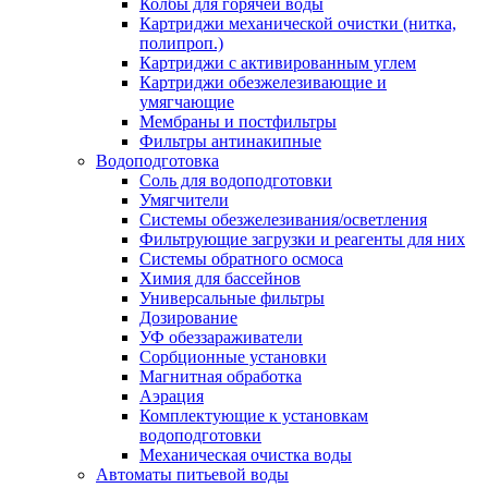
Колбы для горячей воды
Картриджи механической очистки (нитка,
полипроп.)
Картриджи с активированным углем
Картриджи обезжелезивающие и
умягчающие
Мембраны и постфильтры
Фильтры антинакипные
Водоподготовка
Соль для водоподготовки
Умягчители
Системы обезжелезивания/осветления
Фильтрующие загрузки и реагенты для них
Системы обратного осмоса
Химия для бассейнов
Универсальные фильтры
Дозирование
УФ обеззараживатели
Сорбционные установки
Магнитная обработка
Аэрация
Комплектующие к установкам
водоподготовки
Механическая очистка воды
Автоматы питьевой воды