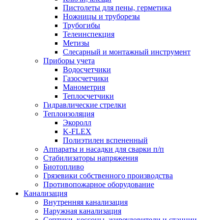
Пистолеты для пены, герметика
Ножницы и труборезы
Трубогибы
Телеинспекция
Метизы
Слесарный и монтажный инструмент
Приборы учета
Водосчетчики
Газосчетчики
Манометрия
Теплосчетчики
Гидравлические стрелки
Теплоизоляция
Экоролл
K-FLEX
Полиэтилен вспененный
Аппараты и насадки для сварки п/п
Стабилизаторы напряжения
Биотопливо
Грязевики собственного производства
Противопожарное оборудование
Канализация
Внутренняя канализация
Наружная канализация
Септики, кессоны, жироуловители и станции