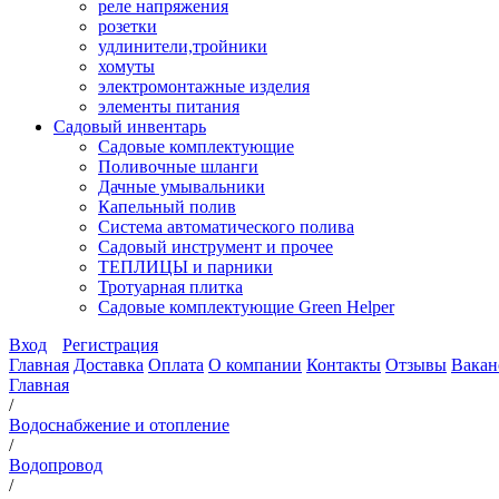
реле напряжения
розетки
удлинители,тройники
хомуты
электромонтажные изделия
элементы питания
Садовый инвентарь
Садовые комплектующие
Поливочные шланги
Дачные умывальники
Капельный полив
Система автоматического полива
Садовый инструмент и прочее
ТЕПЛИЦЫ и парники
Тротуарная плитка
Садовые комплектующие Green Helper
Вход
Регистрация
Главная
Доставка
Оплата
О компании
Контакты
Отзывы
Вакан
Главная
/
Водоснабжение и отопление
/
Водопровод
/