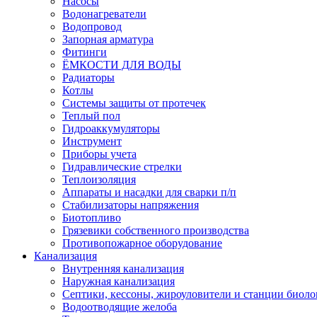
Насосы
Водонагреватели
Водопровод
Запорная арматура
Фитинги
ЁМКОСТИ ДЛЯ ВОДЫ
Радиаторы
Котлы
Системы защиты от протечек
Теплый пол
Гидроаккумуляторы
Инструмент
Приборы учета
Гидравлические стрелки
Теплоизоляция
Аппараты и насадки для сварки п/п
Стабилизаторы напряжения
Биотопливо
Грязевики собственного производства
Противопожарное оборудование
Канализация
Внутренняя канализация
Наружная канализация
Септики, кессоны, жироуловители и станции биоло
Водоотводящие желоба