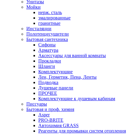
Унитазы
Мойки
нерж. сталь
эмалированные
гранитные
Инсталяции
Полотенцесушители
Бытовая сантехника
Сифоны
Арматура
Аксессуары для ванной комнаты
Прокладки
Шланги
Комплектующие
Лен, Герметик, Пена, Ленты
Подводка
Душевые панели
ПРОЧЕЕ
Комплектующие к душевым кабинам
Писсуары
Бытовая и проф. химия
Asper
PRO-BRITE
Автохимия GRASS
Реагенты для промывки систем отопления