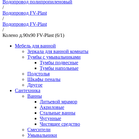
Водопровод полипропиленовый
/
Водопровод FV-Plast
/
Водопровод FV-Plast
/
Колено д.90х90 FV-Plast (6/1)
Мебель для ванной
Зеркала для ванной комнаты
Тумбы с умывальниками
Тумбы подвесные
Тумбы напольные
Подстолья
Шкафы пеналы
Другое
Сантехника
Ванны
Литьевой мрамор
Акриловые
Стальные ванны
Чугунные
Чистящее средство
Смесители
Умывальники