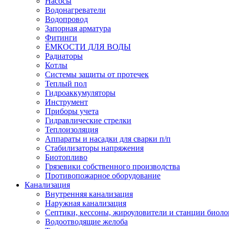
Насосы
Водонагреватели
Водопровод
Запорная арматура
Фитинги
ЁМКОСТИ ДЛЯ ВОДЫ
Радиаторы
Котлы
Системы защиты от протечек
Теплый пол
Гидроаккумуляторы
Инструмент
Приборы учета
Гидравлические стрелки
Теплоизоляция
Аппараты и насадки для сварки п/п
Стабилизаторы напряжения
Биотопливо
Грязевики собственного производства
Противопожарное оборудование
Канализация
Внутренняя канализация
Наружная канализация
Септики, кессоны, жироуловители и станции биоло
Водоотводящие желоба