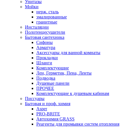
Унитазы
Мойки
нерж. сталь
эмалированные
гранитные
Инсталяции
Полотенцесушители
Бытовая сантехника
Сифоны
Арматура
Аксессуары для ванной комнаты
Прокладки
Шланги
Комплектующие
Лен, Герметик, Пена, Ленты
Подводка
Душевые панели
ПРОЧЕЕ
Комплектующие к душевым кабинам
Писсуары
Бытовая и проф. химия
Asper
PRO-BRITE
Автохимия GRASS
Реагенты для промывки систем отопления