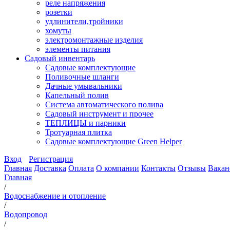
реле напряжения
розетки
удлинители,тройники
хомуты
электромонтажные изделия
элементы питания
Садовый инвентарь
Садовые комплектующие
Поливочные шланги
Дачные умывальники
Капельный полив
Система автоматического полива
Садовый инструмент и прочее
ТЕПЛИЦЫ и парники
Тротуарная плитка
Садовые комплектующие Green Helper
Вход
Регистрация
Главная
Доставка
Оплата
О компании
Контакты
Отзывы
Вакан
Главная
/
Водоснабжение и отопление
/
Водопровод
/