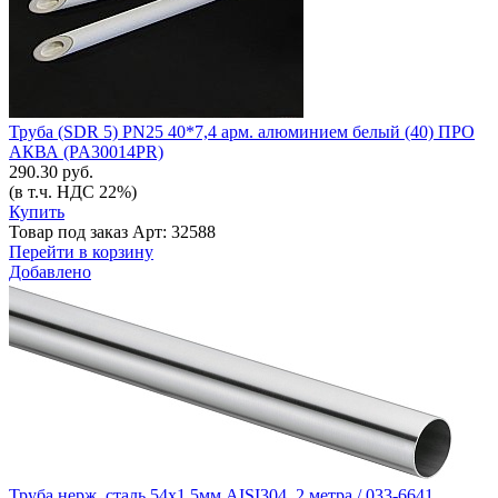
Труба (SDR 5) PN25 40*7,4 арм. алюминием белый (40) ПРО
АКВА (PA30014PR)
290.30 руб.
(в т.ч. НДС 22%)
Купить
Товар под заказ
Арт: 32588
Перейти в корзину
Добавлено
Труба нерж. сталь 54х1.5мм AISI304, 2 метра / 033-6641