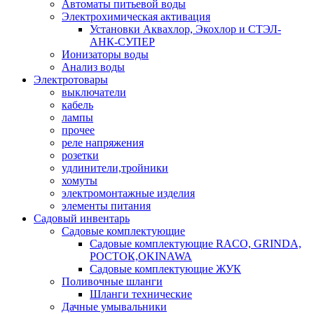
Автоматы питьевой воды
Электрохимическая активация
Установки Аквахлор, Экохлор и СТЭЛ-
АНК-СУПЕР
Ионизаторы воды
Анализ воды
Электротовары
выключатели
кабель
лампы
прочее
реле напряжения
розетки
удлинители,тройники
хомуты
электромонтажные изделия
элементы питания
Садовый инвентарь
Садовые комплектующие
Садовые комплектующие RACO, GRINDA,
РОСТОК,OKINAWA
Садовые комплектующие ЖУК
Поливочные шланги
Шланги технические
Дачные умывальники