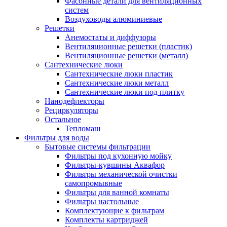
Фасонные детали для вентиляционных
систем
Воздуховоды алюминиевые
Решетки
Анемостаты и диффузоры
Вентиляционные решетки (пластик)
Вентиляционные решетки (металл)
Сантехнические люки
Сантехнические люки пластик
Сантехнические люки металл
Сантехнические люки под плитку
Нанодефлекторы
Рециркуляторы
Остальное
Тепломаш
Фильтры для воды
Бытовые системы фильтрации
Фильтры под кухонную мойку
Фильтры-кувшины Аквафор
Фильтры механической очистки
самопромывные
Фильтры для ванной комнаты
Фильтры настольные
Комплектующие к фильтрам
Комплекты картриджей