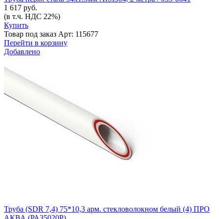
1 617 руб.
(в т.ч. НДС 22%)
Купить
Товар под заказ
Арт: 115677
Перейти в корзину
Добавлено
Труба (SDR 7,4) 75*10,3 арм. стекловолокном белый (4) ПРО
АКВА (РА35020Р)