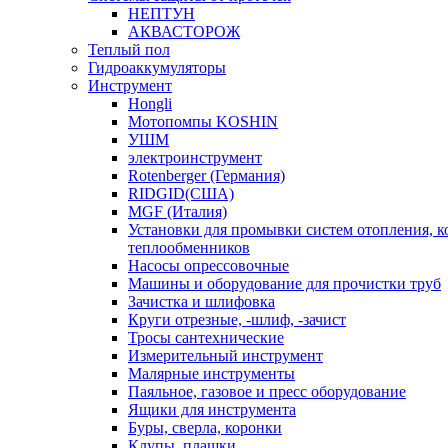
НЕПТУН
АКВАСТОРОЖ
Теплый пол
Гидроаккумуляторы
Инструмент
Hongli
Мотопомпы KOSHIN
УШМ
электроинструмент
Rotenberger (Германия)
RIDGID(США)
MGF (Италия)
Установки для промывки систем отопления, к
теплообменников
Насосы опрессовочные
Машины и оборудование для прочистки труб
Зачистка и шлифовка
Круги отрезные, -шлиф, -зачист
Тросы сантехнические
Измерительный инструмент
Малярные инструменты
Паяльное, газовое и пресс оборудование
Ящики для инструмента
Буры, сверла, коронки
Клупы, плашки