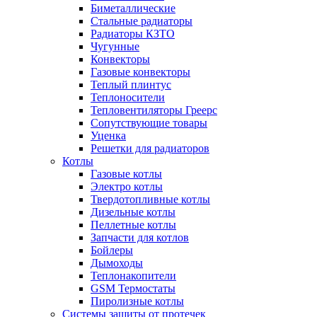
Биметаллические
Стальные радиаторы
Радиаторы КЗТО
Чугунные
Конвекторы
Газовые конвекторы
Теплый плинтус
Теплоносители
Тепловентиляторы Греерс
Сопутствующие товары
Уценка
Решетки для радиаторов
Котлы
Газовые котлы
Электро котлы
Твердотопливные котлы
Дизельные котлы
Пеллетные котлы
Запчасти для котлов
Бойлеры
Дымоходы
Теплонакопители
GSM Термостаты
Пиролизные котлы
Системы защиты от протечек