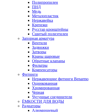
Полипропилен
ПНД
Медь
Металопластик
Нержавейка
Крепежи
Русстар кронштейны
Сшитый полиэтилен
Запорная арматура
Вентили
Задвижки
Затворы
Краны шаровые
Обратные клапаны
Фильтры
Компенсаторы
Фитинги
Нержавеющие фитинги Benarmo
Оцинкованная
Хромированная
Черная
Чугунные соединители
ЁМКОСТИ ДЛЯ ВОДЫ
Радиаторы
Алюминиевый