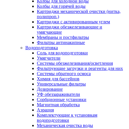
Колбы для холодной воды
Колбы для горячей воды
Картриджи механической очистки (нитка,
полипроп.)
Картриджи с активированным углем
Картриджи обезжелезивающие и
умягчающие
Мембраны и постфильтры
Фильтры антинакипные
Водоподготовка
Соль для водоподготовки
Умягчители
Системы обезжелезивания/осветления
Фильтрующие загрузки и реагенты для них
Системы обратного осмоса
Химия для бассейнов
Универсальные фильтры
Дозирование
УФ обеззараживатели
Сорбционные установки
Магнитная обработка
Аэрация
Комплектующие к установкам
водоподготовки
Механическая очистка воды