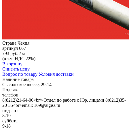
Страна
Чехия
артикул
667
793 руб. / м
(в т.ч. НДС 22%)
В корзину
Снизить цену
Вопрос по товару
Условия доставки
Наличие товара
Сысольское шоссе, 29-14
Под заказ
телефон:
8(8212)21-64-06<br/>Отдел по работе с Юр. лицами 8(8212)35-
20-35<br>email: 169@algiss.ru
пнд - пт
8-19
суббота
9-18