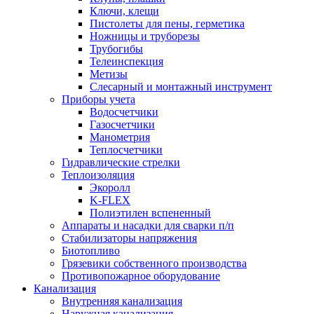
Ключи, клещи
Пистолеты для пены, герметика
Ножницы и труборезы
Трубогибы
Телеинспекция
Метизы
Слесарный и монтажный инструмент
Приборы учета
Водосчетчики
Газосчетчики
Манометрия
Теплосчетчики
Гидравлические стрелки
Теплоизоляция
Экоролл
K-FLEX
Полиэтилен вспененный
Аппараты и насадки для сварки п/п
Стабилизаторы напряжения
Биотопливо
Грязевики собственного производства
Противопожарное оборудование
Канализация
Внутренняя канализация
Наружная канализация