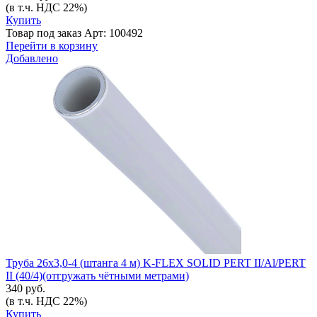
(в т.ч. НДС 22%)
Купить
Товар под заказ
Арт: 100492
Перейти в корзину
Добавлено
Труба 26x3,0-4 (штанга 4 м) K-FLEX SOLID PERT II/Al/PERT
II (40/4)(отгружать чётными метрами)
340 руб.
(в т.ч. НДС 22%)
Купить