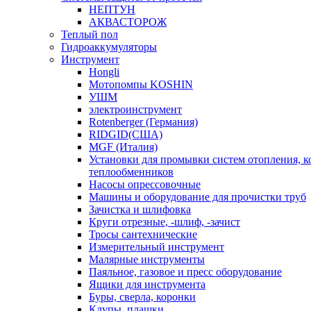
НЕПТУН
АКВАСТОРОЖ
Теплый пол
Гидроаккумуляторы
Инструмент
Hongli
Мотопомпы KOSHIN
УШМ
электроинструмент
Rotenberger (Германия)
RIDGID(США)
MGF (Италия)
Установки для промывки систем отопления, к
теплообменников
Насосы опрессовочные
Машины и оборудование для прочистки труб
Зачистка и шлифовка
Круги отрезные, -шлиф, -зачист
Тросы сантехнические
Измерительный инструмент
Малярные инструменты
Паяльное, газовое и пресс оборудование
Ящики для инструмента
Буры, сверла, коронки
Клупы, плашки