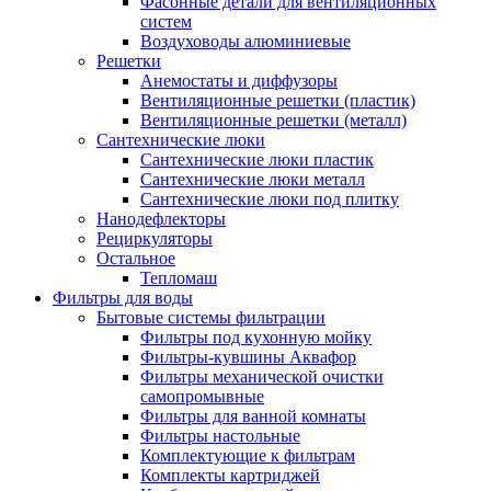
Фасонные детали для вентиляционных
систем
Воздуховоды алюминиевые
Решетки
Анемостаты и диффузоры
Вентиляционные решетки (пластик)
Вентиляционные решетки (металл)
Сантехнические люки
Сантехнические люки пластик
Сантехнические люки металл
Сантехнические люки под плитку
Нанодефлекторы
Рециркуляторы
Остальное
Тепломаш
Фильтры для воды
Бытовые системы фильтрации
Фильтры под кухонную мойку
Фильтры-кувшины Аквафор
Фильтры механической очистки
самопромывные
Фильтры для ванной комнаты
Фильтры настольные
Комплектующие к фильтрам
Комплекты картриджей