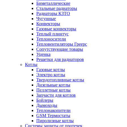
Биметаллические
Стальные радиаторы
Радиаторы КЗТО
Чугунные
Конвекторы
Газовые конвекторы
Теплый плинтус
Теплоносители
Тепловентиляторы Греерс
Сопутствующие товары
Уценка
Решетки для радиаторов
Котлы
Газовые котлы
Электро котлы
Твердотопливные котлы
Дизельные котлы
Пеллетные котлы
Запчасти для котлов
Бойлеры
Дымоходы
Теплонакопители
GSM Термостаты
Пиролизные котлы
Системы защиты от протечек