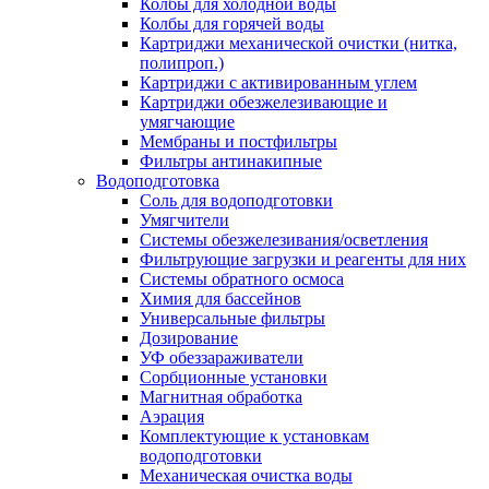
Колбы для холодной воды
Колбы для горячей воды
Картриджи механической очистки (нитка,
полипроп.)
Картриджи с активированным углем
Картриджи обезжелезивающие и
умягчающие
Мембраны и постфильтры
Фильтры антинакипные
Водоподготовка
Соль для водоподготовки
Умягчители
Системы обезжелезивания/осветления
Фильтрующие загрузки и реагенты для них
Системы обратного осмоса
Химия для бассейнов
Универсальные фильтры
Дозирование
УФ обеззараживатели
Сорбционные установки
Магнитная обработка
Аэрация
Комплектующие к установкам
водоподготовки
Механическая очистка воды