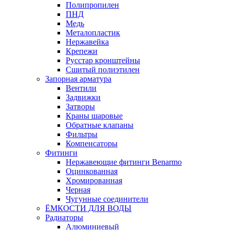
Полипропилен
ПНД
Медь
Металопластик
Нержавейка
Крепежи
Русстар кронштейны
Сшитый полиэтилен
Запорная арматура
Вентили
Задвижки
Затворы
Краны шаровые
Обратные клапаны
Фильтры
Компенсаторы
Фитинги
Нержавеющие фитинги Benarmo
Оцинкованная
Хромированная
Черная
Чугунные соединители
ЁМКОСТИ ДЛЯ ВОДЫ
Радиаторы
Алюминиевый