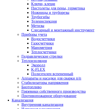
Ключи, клещи
Пистолеты для пены, герметика
Ножницы и труборезы
Трубогибы
Телеинспекция
Метизы
Слесарный и монтажный инструмент
Приборы учета
Водосчетчики
Газосчетчики
Манометрия
Теплосчетчики
Гидравлические стрелки
Теплоизоляция
Экоролл
K-FLEX
Полиэтилен вспененный
Аппараты и насадки для сварки п/п
Стабилизаторы напряжения
Биотопливо
Грязевики собственного производства
Противопожарное оборудование
Канализация
Внутренняя канализация
Наружная канализация