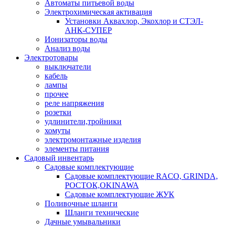
Автоматы питьевой воды
Электрохимическая активация
Установки Аквахлор, Экохлор и СТЭЛ-
АНК-СУПЕР
Ионизаторы воды
Анализ воды
Электротовары
выключатели
кабель
лампы
прочее
реле напряжения
розетки
удлинители,тройники
хомуты
электромонтажные изделия
элементы питания
Садовый инвентарь
Садовые комплектующие
Садовые комплектующие RACO, GRINDA,
РОСТОК,OKINAWA
Садовые комплектующие ЖУК
Поливочные шланги
Шланги технические
Дачные умывальники