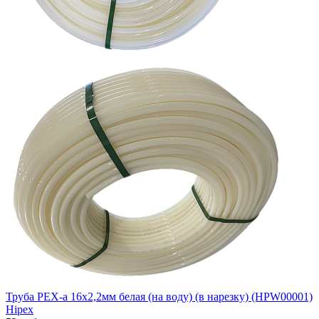
Труба PEX-a 16x2,2мм белая (на воду) (в нарезку) (HPW00001)
Hipex