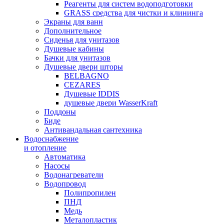
Реагенты для систем водоподготовки
GRASS средства для чистки и клининга
Экраны для ванн
Дополнительное
Сиденья для унитазов
Душевые кабины
Бачки для унитазов
Душевые двери шторы
BELBAGNO
CEZARES
Душевые IDDIS
душевые двери WasserKraft
Поддоны
Биде
Антивандальная сантехника
Водоснабжение
и отопление
Автоматика
Насосы
Водонагреватели
Водопровод
Полипропилен
ПНД
Медь
Металопластик