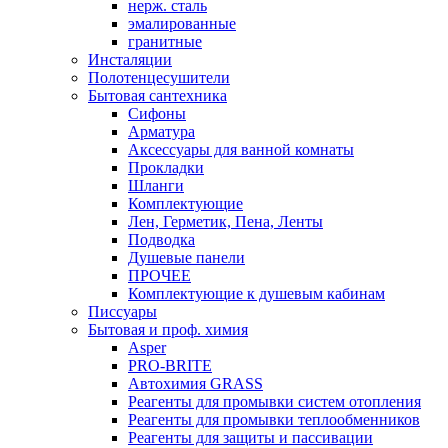
нерж. сталь
эмалированные
гранитные
Инсталяции
Полотенцесушители
Бытовая сантехника
Сифоны
Арматура
Аксессуары для ванной комнаты
Прокладки
Шланги
Комплектующие
Лен, Герметик, Пена, Ленты
Подводка
Душевые панели
ПРОЧЕЕ
Комплектующие к душевым кабинам
Писсуары
Бытовая и проф. химия
Asper
PRO-BRITE
Автохимия GRASS
Реагенты для промывки систем отопления
Реагенты для промывки теплообменников
Реагенты для защиты и пассивации