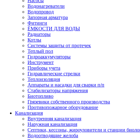
Насосы
Водонагреватели
Водопровод
Запорная арматура
Фитинги
ЁМКОСТИ ДЛЯ ВОДЫ
Радиаторы
Котлы
Системы защиты от протечек
Теплый пол
Гидроаккумуляторы
Инструмент
Приборы учета
Гидравлические стрелки
Теплоизоляция
Аппараты и насадки для сварки п/п
Стабилизаторы напряжения
Биотопливо
Грязевики собственного производства
Противопожарное оборудование
Канализация
Внутренняя канализация
Наружная канализация
Септики, кессоны, жироуловители и станции биоло
Водоотводящие желоба