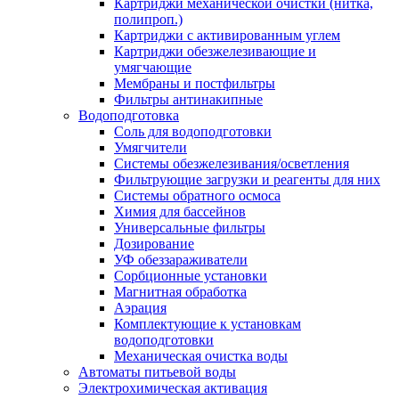
Картриджи механической очистки (нитка,
полипроп.)
Картриджи с активированным углем
Картриджи обезжелезивающие и
умягчающие
Мембраны и постфильтры
Фильтры антинакипные
Водоподготовка
Соль для водоподготовки
Умягчители
Системы обезжелезивания/осветления
Фильтрующие загрузки и реагенты для них
Системы обратного осмоса
Химия для бассейнов
Универсальные фильтры
Дозирование
УФ обеззараживатели
Сорбционные установки
Магнитная обработка
Аэрация
Комплектующие к установкам
водоподготовки
Механическая очистка воды
Автоматы питьевой воды
Электрохимическая активация