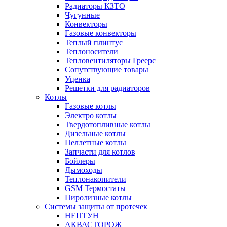
Радиаторы КЗТО
Чугунные
Конвекторы
Газовые конвекторы
Теплый плинтус
Теплоносители
Тепловентиляторы Греерс
Сопутствующие товары
Уценка
Решетки для радиаторов
Котлы
Газовые котлы
Электро котлы
Твердотопливные котлы
Дизельные котлы
Пеллетные котлы
Запчасти для котлов
Бойлеры
Дымоходы
Теплонакопители
GSM Термостаты
Пиролизные котлы
Системы защиты от протечек
НЕПТУН
АКВАСТОРОЖ