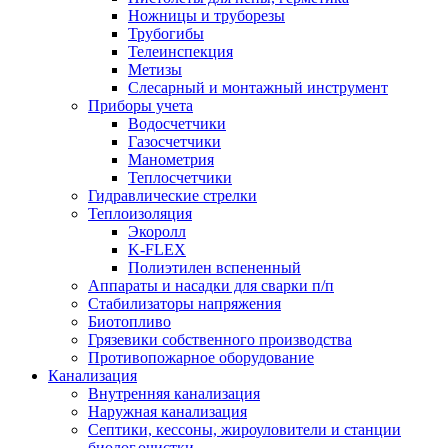
Ножницы и труборезы
Трубогибы
Телеинспекция
Метизы
Слесарный и монтажный инструмент
Приборы учета
Водосчетчики
Газосчетчики
Манометрия
Теплосчетчики
Гидравлические стрелки
Теплоизоляция
Экоролл
K-FLEX
Полиэтилен вспененный
Аппараты и насадки для сварки п/п
Стабилизаторы напряжения
Биотопливо
Грязевики собственного производства
Противопожарное оборудование
Канализация
Внутренняя канализация
Наружная канализация
Септики, кессоны, жироуловители и станции
биолог.очистки