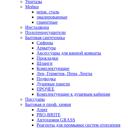
Унитазы
Мойки
нерж. сталь
эмалированные
гранитные
Инсталяции
Полотенцесушители
Бытовая сантехника
Сифоны
Арматура
Аксессуары для ванной комнаты
Прокладки
Шланги
Комплектующие
Лен, Герметик, Пена, Ленты
Подводка
Душевые панели
ПРОЧЕЕ
Комплектующие к душевым кабинам
Писсуары
Бытовая и проф. химия
Asper
PRO-BRITE
Автохимия GRASS
Реагенты для промывки систем отопления