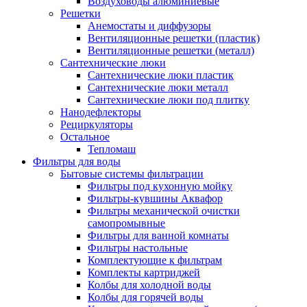
Воздуховоды алюминиевые
Решетки
Анемостаты и диффузоры
Вентиляционные решетки (пластик)
Вентиляционные решетки (металл)
Сантехнические люки
Сантехнические люки пластик
Сантехнические люки металл
Сантехнические люки под плитку
Нанодефлекторы
Рециркуляторы
Остальное
Тепломаш
Фильтры для воды
Бытовые системы фильтрации
Фильтры под кухонную мойку
Фильтры-кувшины Аквафор
Фильтры механической очистки
самопромывные
Фильтры для ванной комнаты
Фильтры настольные
Комплектующие к фильтрам
Комплекты картриджей
Колбы для холодной воды
Колбы для горячей воды