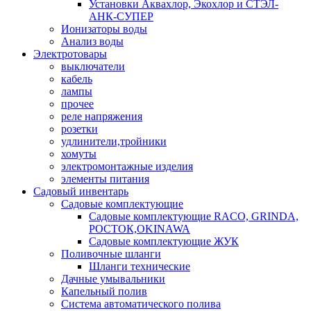
Установки Аквахлор, Экохлор и СТЭЛ-
АНК-СУПЕР
Ионизаторы воды
Анализ воды
Электротовары
выключатели
кабель
лампы
прочее
реле напряжения
розетки
удлинители,тройники
хомуты
электромонтажные изделия
элементы питания
Садовый инвентарь
Садовые комплектующие
Садовые комплектующие RACO, GRINDA,
РОСТОК,OKINAWA
Садовые комплектующие ЖУК
Поливочные шланги
Шланги технические
Дачные умывальники
Капельный полив
Система автоматического полива