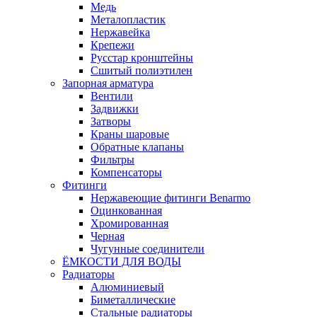
Медь
Металопластик
Нержавейка
Крепежи
Русстар кронштейны
Сшитый полиэтилен
Запорная арматура
Вентили
Задвижки
Затворы
Краны шаровые
Обратные клапаны
Фильтры
Компенсаторы
Фитинги
Нержавеющие фитинги Benarmo
Оцинкованная
Хромированная
Черная
Чугунные соединители
ЁМКОСТИ ДЛЯ ВОДЫ
Радиаторы
Алюминиевый
Биметаллические
Стальные радиаторы