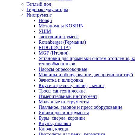
Теплый пол
Гидроаккумуляторы
Инструмент
Hongli
Мотопомпы KOSHIN
УШМ
электроинструмент
Rotenberger (Германия)
RIDGID(США)
MGF (Италия)
Установки для промывки систем отопления, к
теплообменников
Насосы опрессовочные
Машины и оборудование для прочистки труб
Зачистка и шлифовка
Круги отрезные, -шлиф, -зачист
Тросы сантехнические
Измерительный инструмент
Малярные инструменты
Паяльное, газовое и пресс оборудование
Ящики для инструмента
Буры, сверла, коронки
Клупы, плашки
Ключи, клещи
Пистолеты для пены, герметика