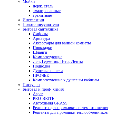
Мойки
нерж. сталь
эмалированные
гранитные
Инсталяции
Полотенцесушители
Бытовая сантехника
Сифоны
Арматура
Аксессуары для ванной комнаты
Прокладки
Шланги
Комплектующие
Лен, Герметик, Пена, Ленты
Подводка
Душевые панели
ПРОЧЕЕ
Комплектующие к душевым кабинам
Писсуары
Бытовая и проф. химия
Asper
PRO-BRITE
Автохимия GRASS
Реагенты для промывки систем отопления
Реагенты для промывки теплообменников