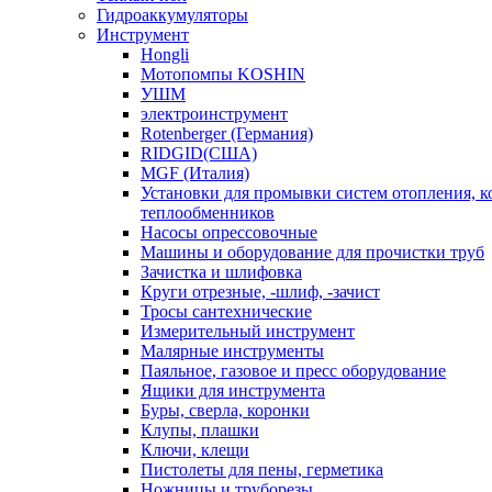
Гидроаккумуляторы
Инструмент
Hongli
Мотопомпы KOSHIN
УШМ
электроинструмент
Rotenberger (Германия)
RIDGID(США)
MGF (Италия)
Установки для промывки систем отопления, к
теплообменников
Насосы опрессовочные
Машины и оборудование для прочистки труб
Зачистка и шлифовка
Круги отрезные, -шлиф, -зачист
Тросы сантехнические
Измерительный инструмент
Малярные инструменты
Паяльное, газовое и пресс оборудование
Ящики для инструмента
Буры, сверла, коронки
Клупы, плашки
Ключи, клещи
Пистолеты для пены, герметика
Ножницы и труборезы