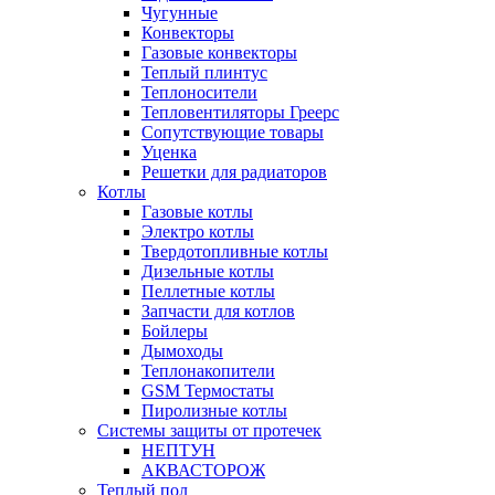
Чугунные
Конвекторы
Газовые конвекторы
Теплый плинтус
Теплоносители
Тепловентиляторы Греерс
Сопутствующие товары
Уценка
Решетки для радиаторов
Котлы
Газовые котлы
Электро котлы
Твердотопливные котлы
Дизельные котлы
Пеллетные котлы
Запчасти для котлов
Бойлеры
Дымоходы
Теплонакопители
GSM Термостаты
Пиролизные котлы
Системы защиты от протечек
НЕПТУН
АКВАСТОРОЖ
Теплый пол