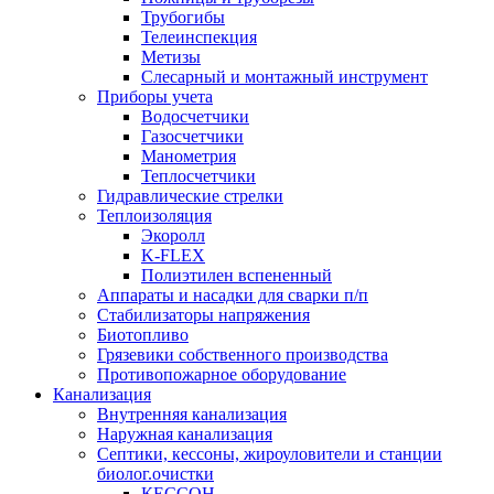
Трубогибы
Телеинспекция
Метизы
Слесарный и монтажный инструмент
Приборы учета
Водосчетчики
Газосчетчики
Манометрия
Теплосчетчики
Гидравлические стрелки
Теплоизоляция
Экоролл
K-FLEX
Полиэтилен вспененный
Аппараты и насадки для сварки п/п
Стабилизаторы напряжения
Биотопливо
Грязевики собственного производства
Противопожарное оборудование
Канализация
Внутренняя канализация
Наружная канализация
Септики, кессоны, жироуловители и станции
биолог.очистки
КЕССОН