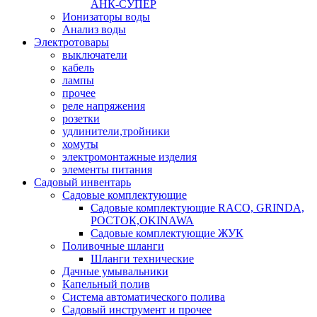
АНК-СУПЕР
Ионизаторы воды
Анализ воды
Электротовары
выключатели
кабель
лампы
прочее
реле напряжения
розетки
удлинители,тройники
хомуты
электромонтажные изделия
элементы питания
Садовый инвентарь
Садовые комплектующие
Садовые комплектующие RACO, GRINDA,
РОСТОК,OKINAWA
Садовые комплектующие ЖУК
Поливочные шланги
Шланги технические
Дачные умывальники
Капельный полив
Система автоматического полива
Садовый инструмент и прочее