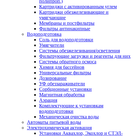
полипроп.)
Картриджи с активированным углем
Картриджи обезжелезивающие и
умягчающие
Мембраны и постфильтры
Фильтры антинакипные
Водоподготовка
Соль для водоподготовки
Умягчители
Системы обезжелезивания/осветления
Фильтрующие загрузки и реагенты для них
Системы обратного осмоса
Химия для бассейнов
Универсальные фильтры
Дозирование
УФ обеззараживатели
Сорбционные установки
Магнитная обработка
Аэрация
Комплектующие к установкам
водоподготовки
Механическая очистка воды
Автоматы питьевой воды
Электрохимическая активация
Установки Аквахлор, Экохлор и СТЭЛ-