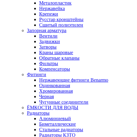
Металопластик
Нержавейка
Крепежи
Русстар кронштейны
Сшитый полиэтилен
Запорная арматура
Вентили
Задвижки
Затворы
Краны шаровые
Обратные клапаны
Фильтры
Компенсаторы
Фитинги
Нержавеющие фитинги Benarmo
Оцинкованная
Хромированная
Черная
Чугунные соединители
ЁМКОСТИ ДЛЯ ВОДЫ
Радиаторы
Алюминиевый
Биметаллические
Стальные радиаторы
Радиаторы КЗТО