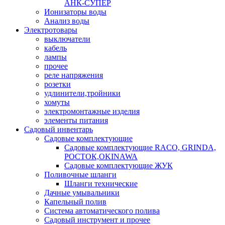
АНК-СУПЕР
Ионизаторы воды
Анализ воды
Электротовары
выключатели
кабель
лампы
прочее
реле напряжения
розетки
удлинители,тройники
хомуты
электромонтажные изделия
элементы питания
Садовый инвентарь
Садовые комплектующие
Садовые комплектующие RACO, GRINDA,
РОСТОК,OKINAWA
Садовые комплектующие ЖУК
Поливочные шланги
Шланги технические
Дачные умывальники
Капельный полив
Система автоматического полива
Садовый инструмент и прочее