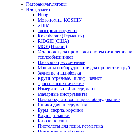
Гидроаккумуляторы
Инструмент
Hongli
Мотопомпы KOSHIN
УШМ
электроинструмент
Rotenberger (Германия)
RIDGID(США)
MGF (Италия)
Установки для промывки систем отопления, к
теплообменников
Насосы опрессовочные
Машины и оборудование для прочистки труб
Зачистка и шлифовка
Круги отрезные, -шлиф, -зачист
Тросы сантехнические
Измерительный инструмент
Малярные инструменты
Паяльное, газовое и пресс оборудование
Ящики для инструмента
Буры, сверла, коронки
Клупы, плашки
Ключи, клещи
Пистолеты для пены, герметика
Ножницы и труборезы