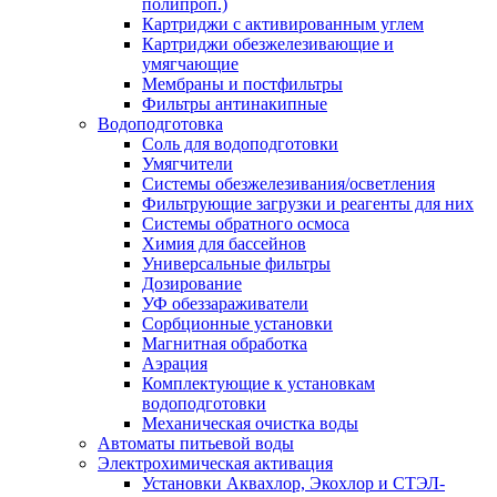
полипроп.)
Картриджи с активированным углем
Картриджи обезжелезивающие и
умягчающие
Мембраны и постфильтры
Фильтры антинакипные
Водоподготовка
Соль для водоподготовки
Умягчители
Системы обезжелезивания/осветления
Фильтрующие загрузки и реагенты для них
Системы обратного осмоса
Химия для бассейнов
Универсальные фильтры
Дозирование
УФ обеззараживатели
Сорбционные установки
Магнитная обработка
Аэрация
Комплектующие к установкам
водоподготовки
Механическая очистка воды
Автоматы питьевой воды
Электрохимическая активация
Установки Аквахлор, Экохлор и СТЭЛ-