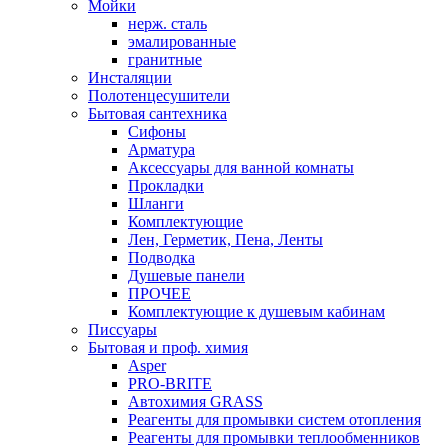
Мойки
нерж. сталь
эмалированные
гранитные
Инсталяции
Полотенцесушители
Бытовая сантехника
Сифоны
Арматура
Аксессуары для ванной комнаты
Прокладки
Шланги
Комплектующие
Лен, Герметик, Пена, Ленты
Подводка
Душевые панели
ПРОЧЕЕ
Комплектующие к душевым кабинам
Писсуары
Бытовая и проф. химия
Asper
PRO-BRITE
Автохимия GRASS
Реагенты для промывки систем отопления
Реагенты для промывки теплообменников