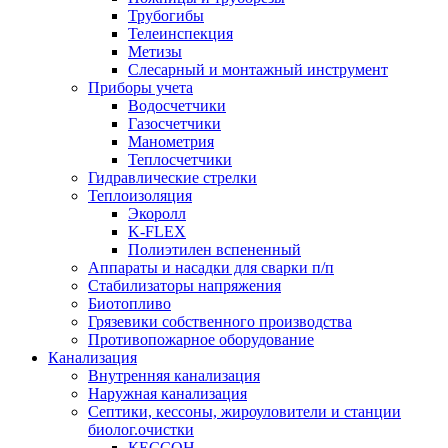
Трубогибы
Телеинспекция
Метизы
Слесарный и монтажный инструмент
Приборы учета
Водосчетчики
Газосчетчики
Манометрия
Теплосчетчики
Гидравлические стрелки
Теплоизоляция
Экоролл
K-FLEX
Полиэтилен вспененный
Аппараты и насадки для сварки п/п
Стабилизаторы напряжения
Биотопливо
Грязевики собственного производства
Противопожарное оборудование
Канализация
Внутренняя канализация
Наружная канализация
Септики, кессоны, жироуловители и станции
биолог.очистки
КЕССОН