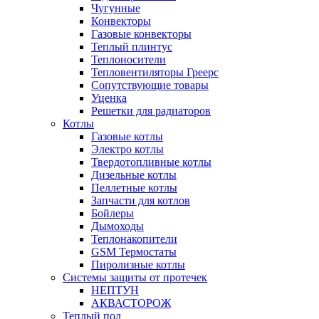
Чугунные
Конвекторы
Газовые конвекторы
Теплый плинтус
Теплоносители
Тепловентиляторы Греерс
Сопутствующие товары
Уценка
Решетки для радиаторов
Котлы
Газовые котлы
Электро котлы
Твердотопливные котлы
Дизельные котлы
Пеллетные котлы
Запчасти для котлов
Бойлеры
Дымоходы
Теплонакопители
GSM Термостаты
Пиролизные котлы
Системы защиты от протечек
НЕПТУН
АКВАСТОРОЖ
Теплый пол