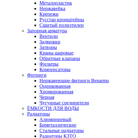
Металопластик
Нержавейка
Крепежи
Русстар кронштейны
Сшитый полиэтилен
Запорная арматура
Вентили
Задвижки
Затворы
Краны шаровые
Обратные клапаны
Фильтры
Компенсаторы
Фитинги
Нержавеющие фитинги Benarmo
Оцинкованная
Хромированная
Черная
Чугунные соединители
ЁМКОСТИ ДЛЯ ВОДЫ
Радиаторы
Алюминиевый
Биметаллические
Стальные радиаторы
Радиаторы КЗТО