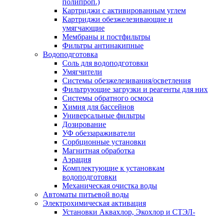
полипроп.)
Картриджи с активированным углем
Картриджи обезжелезивающие и
умягчающие
Мембраны и постфильтры
Фильтры антинакипные
Водоподготовка
Соль для водоподготовки
Умягчители
Системы обезжелезивания/осветления
Фильтрующие загрузки и реагенты для них
Системы обратного осмоса
Химия для бассейнов
Универсальные фильтры
Дозирование
УФ обеззараживатели
Сорбционные установки
Магнитная обработка
Аэрация
Комплектующие к установкам
водоподготовки
Механическая очистка воды
Автоматы питьевой воды
Электрохимическая активация
Установки Аквахлор, Экохлор и СТЭЛ-