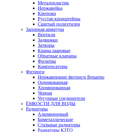
Металопластик
Нержавейка
Крепежи
Русстар кронштейны
Сшитый полиэтилен
Запорная арматура
Вентили
Задвижки
Затворы
Краны шаровые
Обратные клапаны
Фильтры
Компенсаторы
Фитинги
Нержавеющие фитинги Benarmo
Оцинкованная
Хромированная
Черная
Чугунные соединители
ЁМКОСТИ ДЛЯ ВОДЫ
Радиаторы
Алюминиевый
Биметаллические
Стальные радиаторы
Радиаторы КЗТО