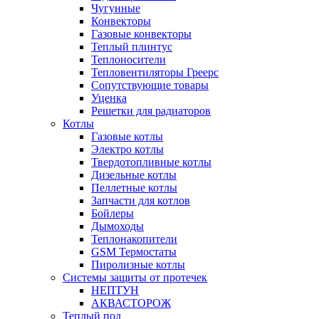
Чугунные
Конвекторы
Газовые конвекторы
Теплый плинтус
Теплоносители
Тепловентиляторы Греерс
Сопутствующие товары
Уценка
Решетки для радиаторов
Котлы
Газовые котлы
Электро котлы
Твердотопливные котлы
Дизельные котлы
Пеллетные котлы
Запчасти для котлов
Бойлеры
Дымоходы
Теплонакопители
GSM Термостаты
Пиролизные котлы
Системы защиты от протечек
НЕПТУН
АКВАСТОРОЖ
Теплый пол