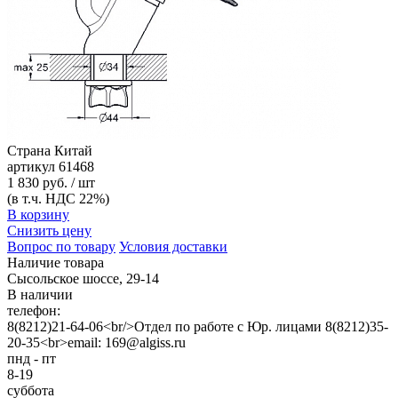
Страна
Китай
артикул
61468
1 830 руб. / шт
(в т.ч. НДС 22%)
В корзину
Снизить цену
Вопрос по товару
Условия доставки
Наличие товара
Сысольское шоссе, 29-14
В наличии
телефон:
8(8212)21-64-06<br/>Отдел по работе с Юр. лицами 8(8212)35-
20-35<br>email: 169@algiss.ru
пнд - пт
8-19
суббота