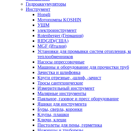
Гидроаккумуляторы
Инструмент
Hongli
Мотопомпы KOSHIN
УШМ
электроинструмент
Rotenberger (Германия)
RIDGID(США)
MGF (Италия)
Установки для промывки систем отопления, к
теплообменников
Насосы опрессовочные
Машины и оборудование для прочистки труб
Зачистка и шлифовка
Круги отрезные, -шлиф, -зачист
Тросы сантехнические
Измерительный инструмент
Малярные инструменты
Паяльное, газовое и пресс оборудование
Ящики для инструмента
Буры, сверла, коронки
Клупы, плашки
Ключи, клещи
Пистолеты для пены, герметика
Ножницы и труборезы