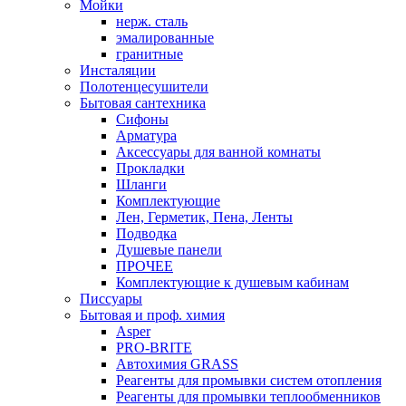
Мойки
нерж. сталь
эмалированные
гранитные
Инсталяции
Полотенцесушители
Бытовая сантехника
Сифоны
Арматура
Аксессуары для ванной комнаты
Прокладки
Шланги
Комплектующие
Лен, Герметик, Пена, Ленты
Подводка
Душевые панели
ПРОЧЕЕ
Комплектующие к душевым кабинам
Писсуары
Бытовая и проф. химия
Asper
PRO-BRITE
Автохимия GRASS
Реагенты для промывки систем отопления
Реагенты для промывки теплообменников