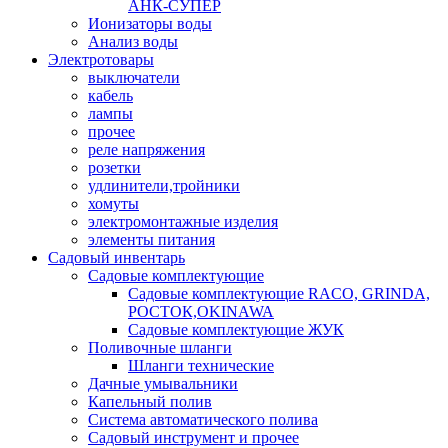
АНК-СУПЕР
Ионизаторы воды
Анализ воды
Электротовары
выключатели
кабель
лампы
прочее
реле напряжения
розетки
удлинители,тройники
хомуты
электромонтажные изделия
элементы питания
Садовый инвентарь
Садовые комплектующие
Садовые комплектующие RACO, GRINDA,
РОСТОК,OKINAWA
Садовые комплектующие ЖУК
Поливочные шланги
Шланги технические
Дачные умывальники
Капельный полив
Система автоматического полива
Садовый инструмент и прочее