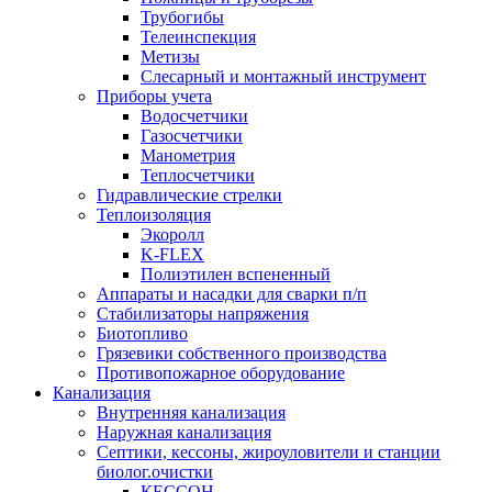
Трубогибы
Телеинспекция
Метизы
Слесарный и монтажный инструмент
Приборы учета
Водосчетчики
Газосчетчики
Манометрия
Теплосчетчики
Гидравлические стрелки
Теплоизоляция
Экоролл
K-FLEX
Полиэтилен вспененный
Аппараты и насадки для сварки п/п
Стабилизаторы напряжения
Биотопливо
Грязевики собственного производства
Противопожарное оборудование
Канализация
Внутренняя канализация
Наружная канализация
Септики, кессоны, жироуловители и станции
биолог.очистки
КЕССОН