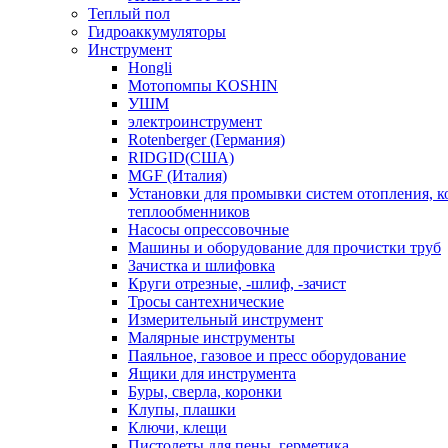
Теплый пол
Гидроаккумуляторы
Инструмент
Hongli
Мотопомпы KOSHIN
УШМ
электроинструмент
Rotenberger (Германия)
RIDGID(США)
MGF (Италия)
Установки для промывки систем отопления, к
теплообменников
Насосы опрессовочные
Машины и оборудование для прочистки труб
Зачистка и шлифовка
Круги отрезные, -шлиф, -зачист
Тросы сантехнические
Измерительный инструмент
Малярные инструменты
Паяльное, газовое и пресс оборудование
Ящики для инструмента
Буры, сверла, коронки
Клупы, плашки
Ключи, клещи
Пистолеты для пены, герметика