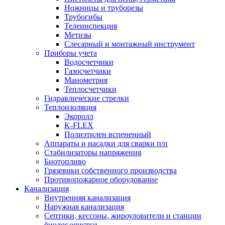
Ножницы и труборезы
Трубогибы
Телеинспекция
Метизы
Слесарный и монтажный инструмент
Приборы учета
Водосчетчики
Газосчетчики
Манометрия
Теплосчетчики
Гидравлические стрелки
Теплоизоляция
Экоролл
K-FLEX
Полиэтилен вспененный
Аппараты и насадки для сварки п/п
Стабилизаторы напряжения
Биотопливо
Грязевики собственного производства
Противопожарное оборудование
Канализация
Внутренняя канализация
Наружная канализация
Септики, кессоны, жироуловители и станции
биолог.очистки