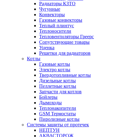
Радиаторы КЗТО
Чугунные
Конвекторы
Газовые конвекторы
Теплый плинтус
Теплоносители
Тепловентиляторы Греерс
Сопутствующие товары
Уценка
Решетки для радиаторов
Котлы
Газовые котлы
Электро котлы
Твердотопливные котлы
Дизельные котлы
Пеллетные котлы
Запчасти для котлов
Бойлеры
Дымоходы
Теплонакопители
GSM Термостаты
Пиролизные котлы
Системы защиты от протечек
НЕПТУН
АКВАСТОРОЖ