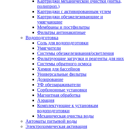
Картриджи механической очистки (нитка,
полипроп.)
Картриджи с активированным углем
Картриджи обезжелезивающие и
умягчающие
Мембраны и постфильтры
Фильтры антинакипные
Водоподготовка
Соль для водоподготовки
Умягчители
Системы обезжелезивания/осветления
Фильтрующие загрузки и реагенты для них
Системы обратного осмоса
Химия для бассейнов
Универсальные фильтры
Дозирование
УФ обеззараживатели
Сорбционные установки
Магнитная обработка
Аэрация
Комплектующие к установкам
водоподготовки
Механическая очистка воды
Автоматы питьевой воды
Электрохимическая активация