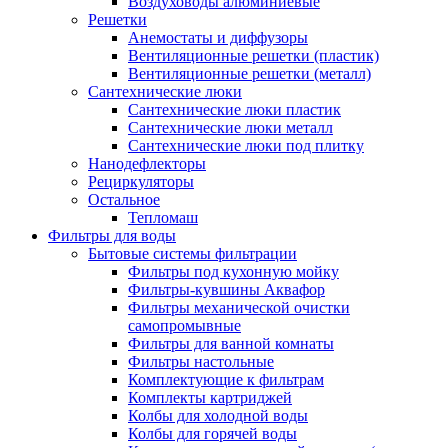
Воздуховоды алюминиевые
Решетки
Анемостаты и диффузоры
Вентиляционные решетки (пластик)
Вентиляционные решетки (металл)
Сантехнические люки
Сантехнические люки пластик
Сантехнические люки металл
Сантехнические люки под плитку
Нанодефлекторы
Рециркуляторы
Остальное
Тепломаш
Фильтры для воды
Бытовые системы фильтрации
Фильтры под кухонную мойку
Фильтры-кувшины Аквафор
Фильтры механической очистки
самопромывные
Фильтры для ванной комнаты
Фильтры настольные
Комплектующие к фильтрам
Комплекты картриджей
Колбы для холодной воды
Колбы для горячей воды