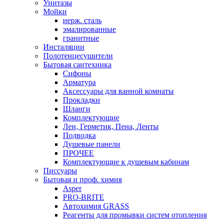
Унитазы
Мойки
нерж. сталь
эмалированные
гранитные
Инсталяции
Полотенцесушители
Бытовая сантехника
Сифоны
Арматура
Аксессуары для ванной комнаты
Прокладки
Шланги
Комплектующие
Лен, Герметик, Пена, Ленты
Подводка
Душевые панели
ПРОЧЕЕ
Комплектующие к душевым кабинам
Писсуары
Бытовая и проф. химия
Asper
PRO-BRITE
Автохимия GRASS
Реагенты для промывки систем отопления