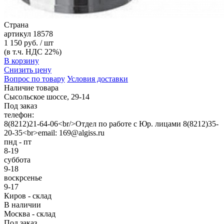
Страна
артикул
18578
1 150 руб. / шт
(в т.ч. НДС 22%)
В корзину
Снизить цену
Вопрос по товару
Условия доставки
Наличие товара
Сысольское шоссе, 29-14
Под заказ
телефон:
8(8212)21-64-06<br/>Отдел по работе с Юр. лицами 8(8212)35-
20-35<br>email: 169@algiss.ru
пнд - пт
8-19
суббота
9-18
воскрсенье
9-17
Киров - склад
В наличии
Москва - склад
Под заказ