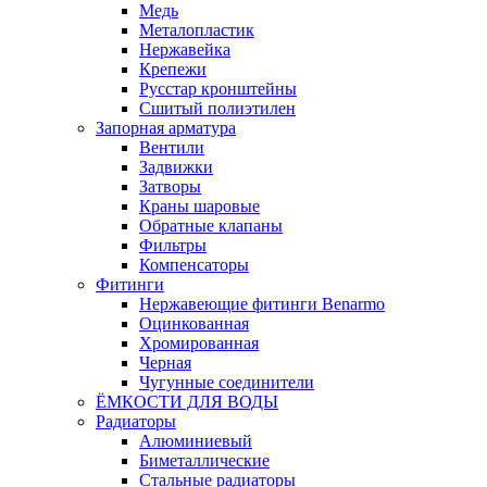
Медь
Металопластик
Нержавейка
Крепежи
Русстар кронштейны
Сшитый полиэтилен
Запорная арматура
Вентили
Задвижки
Затворы
Краны шаровые
Обратные клапаны
Фильтры
Компенсаторы
Фитинги
Нержавеющие фитинги Benarmo
Оцинкованная
Хромированная
Черная
Чугунные соединители
ЁМКОСТИ ДЛЯ ВОДЫ
Радиаторы
Алюминиевый
Биметаллические
Стальные радиаторы