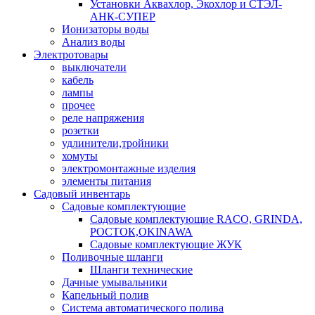
Установки Аквахлор, Экохлор и СТЭЛ-
АНК-СУПЕР
Ионизаторы воды
Анализ воды
Электротовары
выключатели
кабель
лампы
прочее
реле напряжения
розетки
удлинители,тройники
хомуты
электромонтажные изделия
элементы питания
Садовый инвентарь
Садовые комплектующие
Садовые комплектующие RACO, GRINDA,
РОСТОК,OKINAWA
Садовые комплектующие ЖУК
Поливочные шланги
Шланги технические
Дачные умывальники
Капельный полив
Система автоматического полива