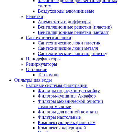
Фасонные детали для вентиляционных
систем
Воздуховоды алюминиевые
Решетки
Анемостаты и диффузоры
Вентиляционные решетки (пластик)
Вентиляционные решетки (металл)
Сантехнические люки
Сантехнические люки пластик
Сантехнические люки металл
Сантехнические люки под плитку
Нанодефлекторы
Рециркуляторы
Остальное
Тепломаш
Фильтры для воды
Бытовые системы фильтрации
Фильтры под кухонную мойку
Фильтры-кувшины Аквафор
Фильтры механической очистки
самопромывные
Фильтры для ванной комнаты
Фильтры настольные
Комплектующие к фильтрам
Комплекты картриджей