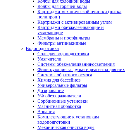
Колбы для холодной воды
Колбы для горячей воды
Картриджи механической очистки (нитка,
полипроп.)
Картриджи с активированным углем
Картриджи обезжелезивающие и
умягчающие
Мембраны и постфильтры
Фильтры антинакипные
Водоподготовка
Соль для водоподготовки
Умягчители
Системы обезжелезивания/осветления
Фильтрующие загрузки и реагенты для них
Системы обратного осмоса
Химия для бассейнов
Универсальные фильтры
Дозирование
УФ обеззараживатели
Сорбционные установки
Магнитная обработка
Аэрация
Комплектующие к установкам
водоподготовки
Механическая очистка воды