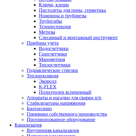
Ключи, клещи
Пистолеты для пены, герметика
Ножницы и труборезы
Трубогибы
Телеинспекция
Метизы
Слесарный и монтажный инструмент
Приборы учета
Водосчетчики
Газосчетчики
Манометрия
Теплосчетчики
Гидравлические стрелки
Теплоизоляция
Экоролл
K-FLEX
Полиэтилен вспененный
Аппараты и насадки для сварки п/п
Стабилизаторы напряжения
Биотопливо
Грязевики собственного производства
Противопожарное оборудование
Канализация
Внутренняя канализация
Наружная канализация