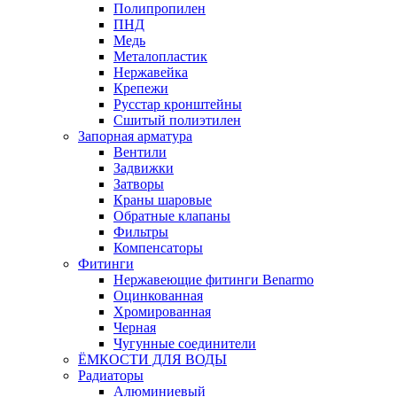
Полипропилен
ПНД
Медь
Металопластик
Нержавейка
Крепежи
Русстар кронштейны
Сшитый полиэтилен
Запорная арматура
Вентили
Задвижки
Затворы
Краны шаровые
Обратные клапаны
Фильтры
Компенсаторы
Фитинги
Нержавеющие фитинги Benarmo
Оцинкованная
Хромированная
Черная
Чугунные соединители
ЁМКОСТИ ДЛЯ ВОДЫ
Радиаторы
Алюминиевый