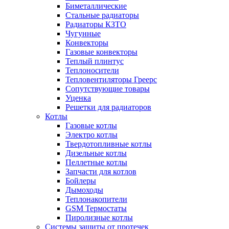
Биметаллические
Стальные радиаторы
Радиаторы КЗТО
Чугунные
Конвекторы
Газовые конвекторы
Теплый плинтус
Теплоносители
Тепловентиляторы Греерс
Сопутствующие товары
Уценка
Решетки для радиаторов
Котлы
Газовые котлы
Электро котлы
Твердотопливные котлы
Дизельные котлы
Пеллетные котлы
Запчасти для котлов
Бойлеры
Дымоходы
Теплонакопители
GSM Термостаты
Пиролизные котлы
Системы защиты от протечек