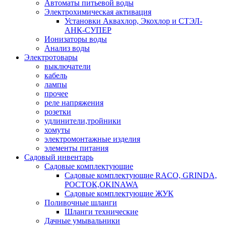
Автоматы питьевой воды
Электрохимическая активация
Установки Аквахлор, Экохлор и СТЭЛ-
АНК-СУПЕР
Ионизаторы воды
Анализ воды
Электротовары
выключатели
кабель
лампы
прочее
реле напряжения
розетки
удлинители,тройники
хомуты
электромонтажные изделия
элементы питания
Садовый инвентарь
Садовые комплектующие
Садовые комплектующие RACO, GRINDA,
РОСТОК,OKINAWA
Садовые комплектующие ЖУК
Поливочные шланги
Шланги технические
Дачные умывальники