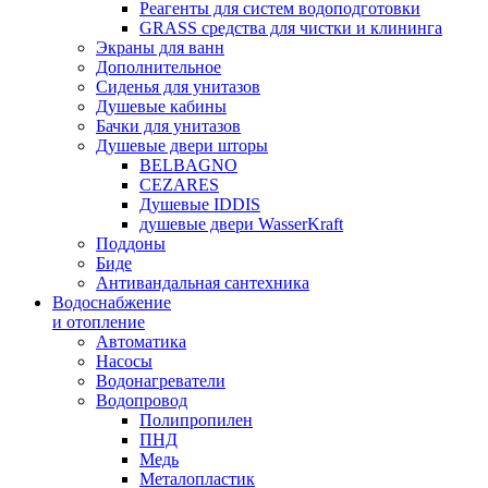
Реагенты для систем водоподготовки
GRASS средства для чистки и клининга
Экраны для ванн
Дополнительное
Сиденья для унитазов
Душевые кабины
Бачки для унитазов
Душевые двери шторы
BELBAGNO
CEZARES
Душевые IDDIS
душевые двери WasserKraft
Поддоны
Биде
Антивандальная сантехника
Водоснабжение
и отопление
Автоматика
Насосы
Водонагреватели
Водопровод
Полипропилен
ПНД
Медь
Металопластик