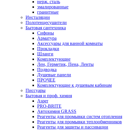
нерж. сталь
эмалированные
гранитные
Инсталяции
Полотенцесушители
Бытовая сантехника
Сифоны
Арматура
Аксессуары для ванной комнаты
Прокладки
Шланги
Комплектующие
Лен, Герметик, Пена, Ленты
Подводка
Душевые панели
ПРОЧЕЕ
Комплектующие к душевым кабинам
Писсуары
Бытовая и проф. химия
Asper
PRO-BRITE
Автохимия GRASS
Реагенты для промывки систем отопления
Реагенты для промывки теплообменников
Реагенты для защиты и пассивации