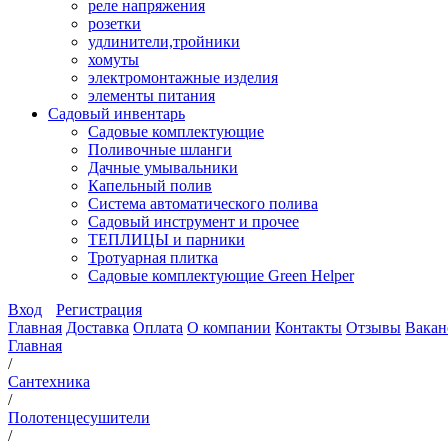
реле напряжения
розетки
удлинители,тройники
хомуты
электромонтажные изделия
элементы питания
Садовый инвентарь
Садовые комплектующие
Поливочные шланги
Дачные умывальники
Капельный полив
Система автоматического полива
Садовый инструмент и прочее
ТЕПЛИЦЫ и парники
Тротуарная плитка
Садовые комплектующие Green Helper
Вход
Регистрация
Главная
Доставка
Оплата
О компании
Контакты
Отзывы
Вакан
Главная
/
Сантехника
/
Полотенцесушители
/