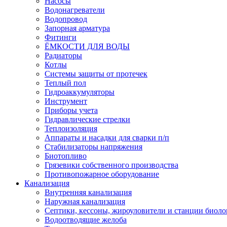
Насосы
Водонагреватели
Водопровод
Запорная арматура
Фитинги
ЁМКОСТИ ДЛЯ ВОДЫ
Радиаторы
Котлы
Системы защиты от протечек
Теплый пол
Гидроаккумуляторы
Инструмент
Приборы учета
Гидравлические стрелки
Теплоизоляция
Аппараты и насадки для сварки п/п
Стабилизаторы напряжения
Биотопливо
Грязевики собственного производства
Противопожарное оборудование
Канализация
Внутренняя канализация
Наружная канализация
Септики, кессоны, жироуловители и станции биоло
Водоотводящие желоба