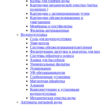
Колбы для горячей воды
Картриджи механической очистки (нитка,
полипроп.)
Картриджи с активированным углем
Картриджи обезжелезивающие и
умягчающие
Мембраны и постфильтры
Фильтры антинакипные
Водоподготовка
Соль для водоподготовки
Умягчители
Системы обезжелезивания/осветления
Фильтрующие загрузки и реагенты для них
Системы обратного осмоса
Химия для бассейнов
Универсальные фильтры
Дозирование
УФ обеззараживатели
Сорбционные установки
Магнитная обработка
Аэрация
Комплектующие к установкам
водоподготовки
Механическая очистка воды
Автоматы питьевой воды