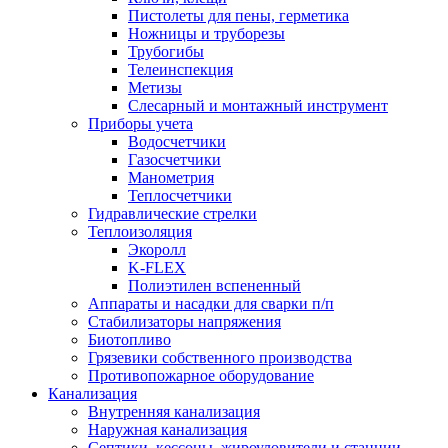
Пистолеты для пены, герметика
Ножницы и труборезы
Трубогибы
Телеинспекция
Метизы
Слесарный и монтажный инструмент
Приборы учета
Водосчетчики
Газосчетчики
Манометрия
Теплосчетчики
Гидравлические стрелки
Теплоизоляция
Экоролл
K-FLEX
Полиэтилен вспененный
Аппараты и насадки для сварки п/п
Стабилизаторы напряжения
Биотопливо
Грязевики собственного производства
Противопожарное оборудование
Канализация
Внутренняя канализация
Наружная канализация
Септики, кессоны, жироуловители и станции