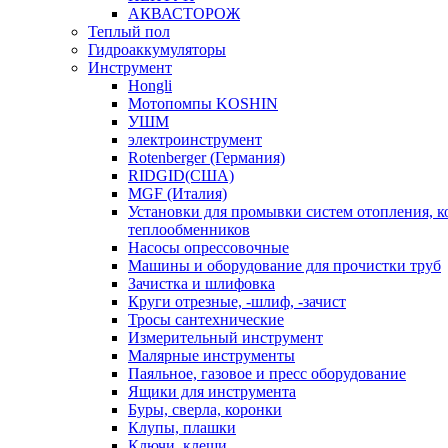
АКВАСТОРОЖ
Теплый пол
Гидроаккумуляторы
Инструмент
Hongli
Мотопомпы KOSHIN
УШМ
электроинструмент
Rotenberger (Германия)
RIDGID(США)
MGF (Италия)
Установки для промывки систем отопления, к
теплообменников
Насосы опрессовочные
Машины и оборудование для прочистки труб
Зачистка и шлифовка
Круги отрезные, -шлиф, -зачист
Тросы сантехнические
Измерительный инструмент
Малярные инструменты
Паяльное, газовое и пресс оборудование
Ящики для инструмента
Буры, сверла, коронки
Клупы, плашки
Ключи, клещи