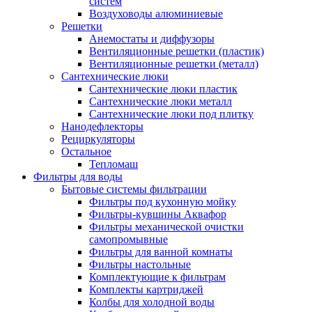
систем
Воздуховоды алюминиевые
Решетки
Анемостаты и диффузоры
Вентиляционные решетки (пластик)
Вентиляционные решетки (металл)
Сантехнические люки
Сантехнические люки пластик
Сантехнические люки металл
Сантехнические люки под плитку
Нанодефлекторы
Рециркуляторы
Остальное
Тепломаш
Фильтры для воды
Бытовые системы фильтрации
Фильтры под кухонную мойку
Фильтры-кувшины Аквафор
Фильтры механической очистки
самопромывные
Фильтры для ванной комнаты
Фильтры настольные
Комплектующие к фильтрам
Комплекты картриджей
Колбы для холодной воды