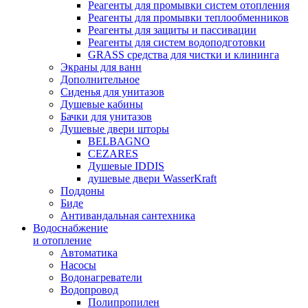
Реагенты для промывки систем отопления
Реагенты для промывки теплообменников
Реагенты для защиты и пассивации
Реагенты для систем водоподготовки
GRASS средства для чистки и клининга
Экраны для ванн
Дополнительное
Сиденья для унитазов
Душевые кабины
Бачки для унитазов
Душевые двери шторы
BELBAGNO
CEZARES
Душевые IDDIS
душевые двери WasserKraft
Поддоны
Биде
Антивандальная сантехника
Водоснабжение
и отопление
Автоматика
Насосы
Водонагреватели
Водопровод
Полипропилен