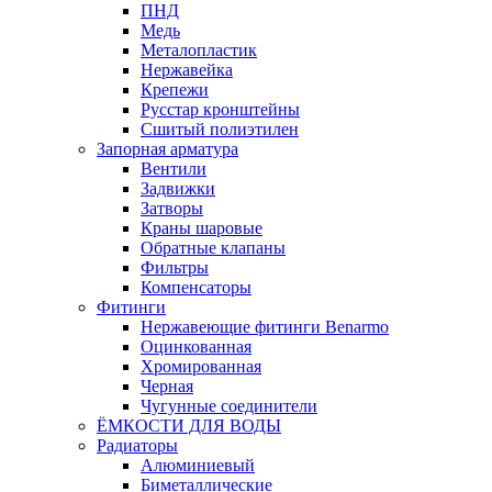
ПНД
Медь
Металопластик
Нержавейка
Крепежи
Русстар кронштейны
Сшитый полиэтилен
Запорная арматура
Вентили
Задвижки
Затворы
Краны шаровые
Обратные клапаны
Фильтры
Компенсаторы
Фитинги
Нержавеющие фитинги Benarmo
Оцинкованная
Хромированная
Черная
Чугунные соединители
ЁМКОСТИ ДЛЯ ВОДЫ
Радиаторы
Алюминиевый
Биметаллические