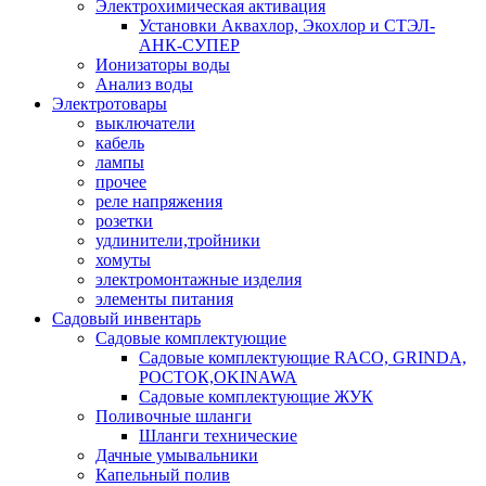
Электрохимическая активация
Установки Аквахлор, Экохлор и СТЭЛ-
АНК-СУПЕР
Ионизаторы воды
Анализ воды
Электротовары
выключатели
кабель
лампы
прочее
реле напряжения
розетки
удлинители,тройники
хомуты
электромонтажные изделия
элементы питания
Садовый инвентарь
Садовые комплектующие
Садовые комплектующие RACO, GRINDA,
РОСТОК,OKINAWA
Садовые комплектующие ЖУК
Поливочные шланги
Шланги технические
Дачные умывальники
Капельный полив