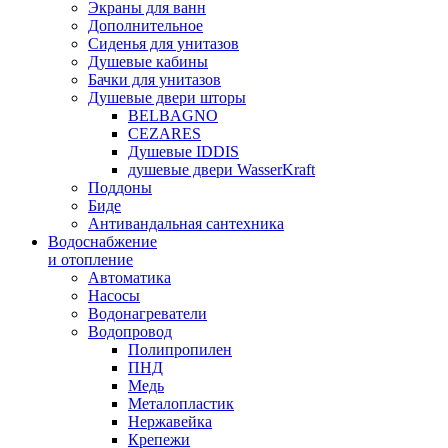
Экраны для ванн
Дополнительное
Сиденья для унитазов
Душевые кабины
Бачки для унитазов
Душевые двери шторы
BELBAGNO
CEZARES
Душевые IDDIS
душевые двери WasserKraft
Поддоны
Биде
Антивандальная сантехника
Водоснабжение
и отопление
Автоматика
Насосы
Водонагреватели
Водопровод
Полипропилен
ПНД
Медь
Металопластик
Нержавейка
Крепежи