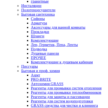
гранитные
Инсталяции
Полотенцесушители
Бытовая сантехника
Сифоны
Арматура
Аксессуары для ванной комнаты
Прокладки
Шланги
Комплектующие
Лен, Герметик, Пена, Ленты
Подводка
Душевые панели
ПРОЧЕЕ
Комплектующие к душевым кабинам
Писсуары
Бытовая и проф. химия
Asper
PRO-BRITE
Автохимия GRASS
Реагенты для промывки систем отопления
Реагенты для промывки теплообменников
Реагенты для защиты и пассивации
Реагенты для систем водоподготовки
GRASS средства для чистки и клининга