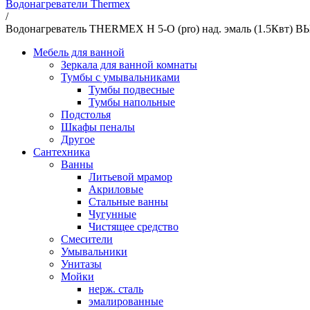
Водонагреватели Thermex
/
Водонагреватель THERMEX H 5-О (pro) над. эмаль (1.5Квт) 
Мебель для ванной
Зеркала для ванной комнаты
Тумбы с умывальниками
Тумбы подвесные
Тумбы напольные
Подстолья
Шкафы пеналы
Другое
Сантехника
Ванны
Литьевой мрамор
Акриловые
Стальные ванны
Чугунные
Чистящее средство
Смесители
Умывальники
Унитазы
Мойки
нерж. сталь
эмалированные