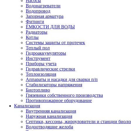
Насосы
Водонагреватели
Водопровод
Запорная арматура
Фитинги
ЁМКОСТИ ДЛЯ ВОДЫ
Радиаторы
Котлы
Системы защиты от протечек
Теплый пол
Гидроаккумуляторы
Инструмент
Приборы учета
Гидравлические стрелки
Теплоизоляция
Аппараты и насадки для сварки п/п
Стабилизаторы напряжения
Биотопливо
Грязевики собственного производства
Противопожарное оборудование
Канализация
Внутренняя канализация
Наружная канализация
Септики, кессоны, жироуловители и станции биоло
Водоотводящие желоба