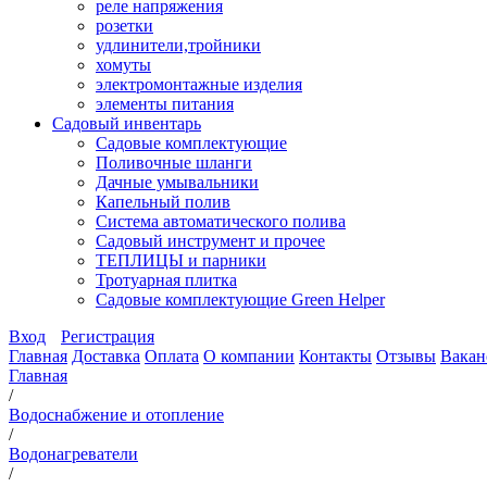
реле напряжения
розетки
удлинители,тройники
хомуты
электромонтажные изделия
элементы питания
Садовый инвентарь
Садовые комплектующие
Поливочные шланги
Дачные умывальники
Капельный полив
Система автоматического полива
Садовый инструмент и прочее
ТЕПЛИЦЫ и парники
Тротуарная плитка
Садовые комплектующие Green Helper
Вход
Регистрация
Главная
Доставка
Оплата
О компании
Контакты
Отзывы
Вакан
Главная
/
Водоснабжение и отопление
/
Водонагреватели
/