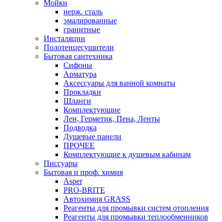
Мойки
нерж. сталь
эмалированные
гранитные
Инсталяции
Полотенцесушители
Бытовая сантехника
Сифоны
Арматура
Аксессуары для ванной комнаты
Прокладки
Шланги
Комплектующие
Лен, Герметик, Пена, Ленты
Подводка
Душевые панели
ПРОЧЕЕ
Комплектующие к душевым кабинам
Писсуары
Бытовая и проф. химия
Asper
PRO-BRITE
Автохимия GRASS
Реагенты для промывки систем отопления
Реагенты для промывки теплообменников