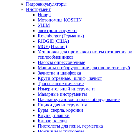
Гидроаккумуляторы
Инструмент
Hongli
Мотопомпы KOSHIN
УШМ
электроинструмент
Rotenberger (Германия)
RIDGID(США)
MGF (Италия)
Установки для промывки систем отопления, к
теплообменников
Насосы опрессовочные
Машины и оборудование для прочистки труб
Зачистка и шлифовка
Круги отрезные, -шлиф, -зачист
Тросы сантехнические
Измерительный инструмент
Малярные инструменты
Паяльное, газовое и пресс оборудование
Ящики для инструмента
Буры, сверла, коронки
Клупы, плашки
Ключи, клещи
Пистолеты для пены, герметика
Ножницы и труборезы