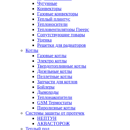
Чугунные
Конвекторы
Газовые конвекторы
Теплый плинтус
Теплоносители
Тепловентиляторы Греерс
Сопутствующие товары
Уценка
Решетки для радиаторов
Котлы
Газовые котлы
Электро котлы
Твердотопливные котлы
Дизельные котлы
Пеллетные котлы
Запчасти для котлов
Бойлеры
Дымоходы
Теплонакопители
GSM Термостаты
Пиролизные котлы
Системы защиты от протечек
НЕПТУН
АКВАСТОРОЖ
Теплый пол