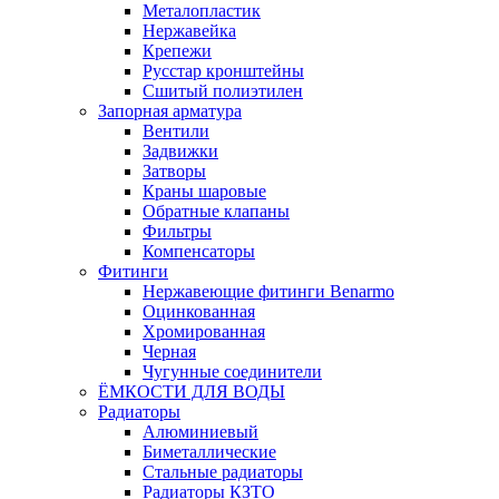
Металопластик
Нержавейка
Крепежи
Русстар кронштейны
Сшитый полиэтилен
Запорная арматура
Вентили
Задвижки
Затворы
Краны шаровые
Обратные клапаны
Фильтры
Компенсаторы
Фитинги
Нержавеющие фитинги Benarmo
Оцинкованная
Хромированная
Черная
Чугунные соединители
ЁМКОСТИ ДЛЯ ВОДЫ
Радиаторы
Алюминиевый
Биметаллические
Стальные радиаторы
Радиаторы КЗТО