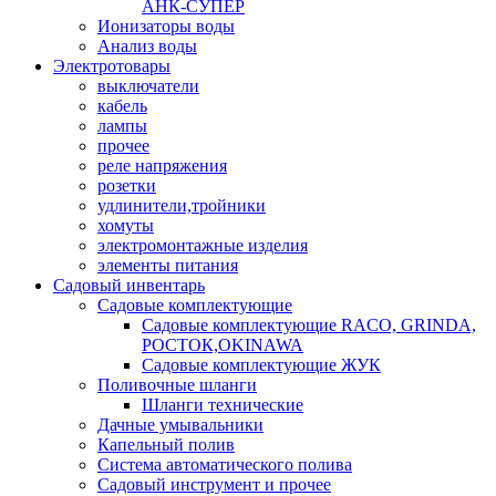
АНК-СУПЕР
Ионизаторы воды
Анализ воды
Электротовары
выключатели
кабель
лампы
прочее
реле напряжения
розетки
удлинители,тройники
хомуты
электромонтажные изделия
элементы питания
Садовый инвентарь
Садовые комплектующие
Садовые комплектующие RACO, GRINDA,
РОСТОК,OKINAWA
Садовые комплектующие ЖУК
Поливочные шланги
Шланги технические
Дачные умывальники
Капельный полив
Система автоматического полива
Садовый инструмент и прочее