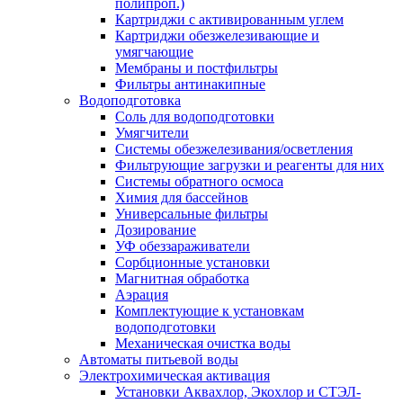
полипроп.)
Картриджи с активированным углем
Картриджи обезжелезивающие и
умягчающие
Мембраны и постфильтры
Фильтры антинакипные
Водоподготовка
Соль для водоподготовки
Умягчители
Системы обезжелезивания/осветления
Фильтрующие загрузки и реагенты для них
Системы обратного осмоса
Химия для бассейнов
Универсальные фильтры
Дозирование
УФ обеззараживатели
Сорбционные установки
Магнитная обработка
Аэрация
Комплектующие к установкам
водоподготовки
Механическая очистка воды
Автоматы питьевой воды
Электрохимическая активация
Установки Аквахлор, Экохлор и СТЭЛ-