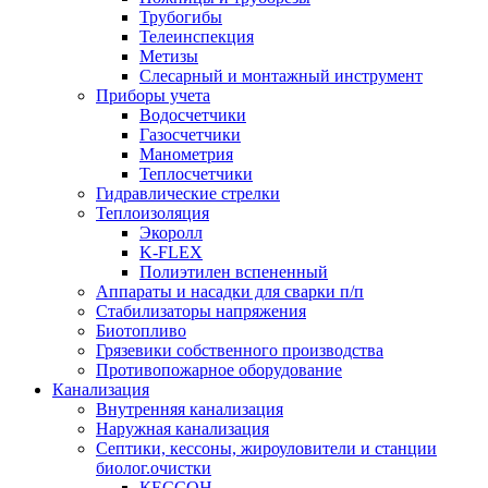
Трубогибы
Телеинспекция
Метизы
Слесарный и монтажный инструмент
Приборы учета
Водосчетчики
Газосчетчики
Манометрия
Теплосчетчики
Гидравлические стрелки
Теплоизоляция
Экоролл
K-FLEX
Полиэтилен вспененный
Аппараты и насадки для сварки п/п
Стабилизаторы напряжения
Биотопливо
Грязевики собственного производства
Противопожарное оборудование
Канализация
Внутренняя канализация
Наружная канализация
Септики, кессоны, жироуловители и станции
биолог.очистки
КЕССОН