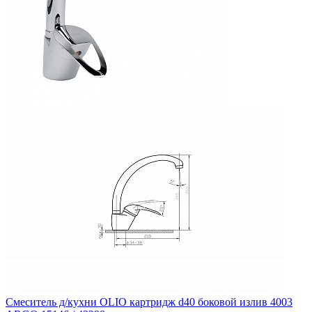
Смеситель д/кухни OLIO картридж d40 боковой излив 4003