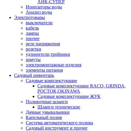
АНК-СУПЕР
Ионизаторы воды
Анализ воды
Электротовары
выключатели
кабель
лампы
прочее
реле напряжения
розетки
удлинители,тройники
хомуты
электромонтажные изделия
элементы питания
Садовый инвентарь
Садовые комплектующие
Садовые комплектующие RACO, GRINDA,
РОСТОК,OKINAWA
Садовые комплектующие ЖУК
Поливочные шланги
Шланги технические
Дачные умывальники
Капельный полив
Система автоматического полива
Садовый инструмент и прочее