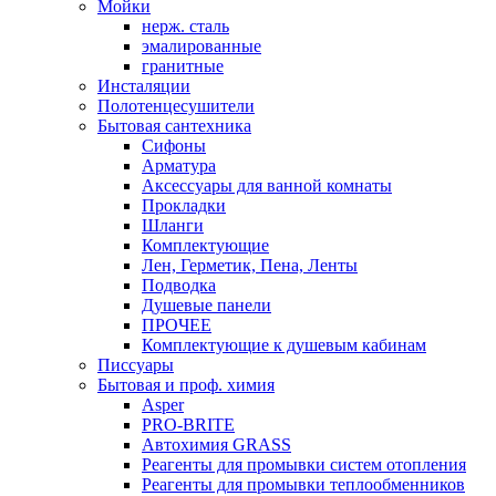
Мойки
нерж. сталь
эмалированные
гранитные
Инсталяции
Полотенцесушители
Бытовая сантехника
Сифоны
Арматура
Аксессуары для ванной комнаты
Прокладки
Шланги
Комплектующие
Лен, Герметик, Пена, Ленты
Подводка
Душевые панели
ПРОЧЕЕ
Комплектующие к душевым кабинам
Писсуары
Бытовая и проф. химия
Asper
PRO-BRITE
Автохимия GRASS
Реагенты для промывки систем отопления
Реагенты для промывки теплообменников