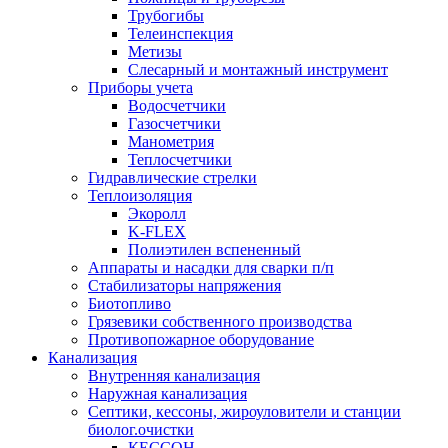
Трубогибы
Телеинспекция
Метизы
Слесарный и монтажный инструмент
Приборы учета
Водосчетчики
Газосчетчики
Манометрия
Теплосчетчики
Гидравлические стрелки
Теплоизоляция
Экоролл
K-FLEX
Полиэтилен вспененный
Аппараты и насадки для сварки п/п
Стабилизаторы напряжения
Биотопливо
Грязевики собственного производства
Противопожарное оборудование
Канализация
Внутренняя канализация
Наружная канализация
Септики, кессоны, жироуловители и станции
биолог.очистки
КЕССОН