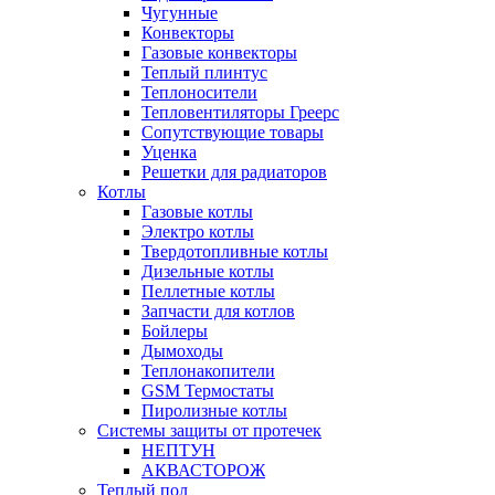
Чугунные
Конвекторы
Газовые конвекторы
Теплый плинтус
Теплоносители
Тепловентиляторы Греерс
Сопутствующие товары
Уценка
Решетки для радиаторов
Котлы
Газовые котлы
Электро котлы
Твердотопливные котлы
Дизельные котлы
Пеллетные котлы
Запчасти для котлов
Бойлеры
Дымоходы
Теплонакопители
GSM Термостаты
Пиролизные котлы
Системы защиты от протечек
НЕПТУН
АКВАСТОРОЖ
Теплый пол