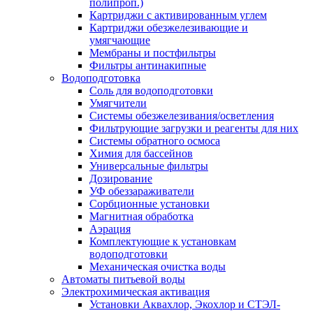
полипроп.)
Картриджи с активированным углем
Картриджи обезжелезивающие и
умягчающие
Мембраны и постфильтры
Фильтры антинакипные
Водоподготовка
Соль для водоподготовки
Умягчители
Системы обезжелезивания/осветления
Фильтрующие загрузки и реагенты для них
Системы обратного осмоса
Химия для бассейнов
Универсальные фильтры
Дозирование
УФ обеззараживатели
Сорбционные установки
Магнитная обработка
Аэрация
Комплектующие к установкам
водоподготовки
Механическая очистка воды
Автоматы питьевой воды
Электрохимическая активация
Установки Аквахлор, Экохлор и СТЭЛ-