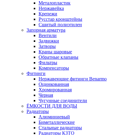
Металопластик
Нержавейка
Крепежи
Русстар кронштейны
Сшитый полиэтилен
Запорная арматура
Вентили
Задвижки
Затворы
Краны шаровые
Обратные клапаны
Фильтры
Компенсаторы
Фитинги
Нержавеющие фитинги Benarmo
Оцинкованная
Хромированная
Черная
Чугунные соединители
ЁМКОСТИ ДЛЯ ВОДЫ
Радиаторы
Алюминиевый
Биметаллические
Стальные радиаторы
Радиаторы КЗТО