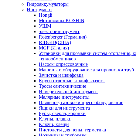
Гидроаккумуляторы
Инструмент
Hongli
Мотопомпы KOSHIN
УШМ
электроинструмент
Rotenberger (Германия)
RIDGID(США)
MGF (Италия)
Установки для промывки систем отопления, к
теплообменников
Насосы опрессовочные
Машины и оборудование для прочистки труб
Зачистка и шлифовка
Круги отрезные, -шлиф, -зачист
Тросы сантехнические
Измерительный инструмент
Малярные инструменты
Паяльное, газовое и пресс оборудование
Ящики для инструмента
Буры, сверла, коронки
Клупы, плашки
Ключи, клещи
Пистолеты для пены, герметика
Ножницы и труборезы