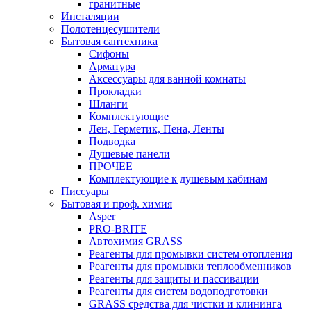
гранитные
Инсталяции
Полотенцесушители
Бытовая сантехника
Сифоны
Арматура
Аксессуары для ванной комнаты
Прокладки
Шланги
Комплектующие
Лен, Герметик, Пена, Ленты
Подводка
Душевые панели
ПРОЧЕЕ
Комплектующие к душевым кабинам
Писсуары
Бытовая и проф. химия
Asper
PRO-BRITE
Автохимия GRASS
Реагенты для промывки систем отопления
Реагенты для промывки теплообменников
Реагенты для защиты и пассивации
Реагенты для систем водоподготовки
GRASS средства для чистки и клининга