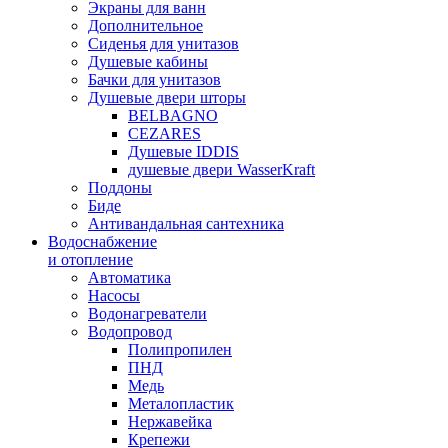
Экраны для ванн
Дополнительное
Сиденья для унитазов
Душевые кабины
Бачки для унитазов
Душевые двери шторы
BELBAGNO
CEZARES
Душевые IDDIS
душевые двери WasserKraft
Поддоны
Биде
Антивандальная сантехника
Водоснабжение
и отопление
Автоматика
Насосы
Водонагреватели
Водопровод
Полипропилен
ПНД
Медь
Металопластик
Нержавейка
Крепежи