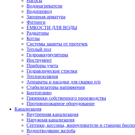
Насосы
Водонагреватели
Водопровод
Запорная арматура
Фитинги
ЁМКОСТИ ДЛЯ ВОДЫ
Радиаторы
Котлы
Системы защиты от протечек
Теплый пол
Гидроаккумуляторы
Инструмент
Приборы учета
Гидравлические стрелки
Теплоизоляция
Аппараты и насадки для сварки п/п
Стабилизаторы напряжения
Биотопливо
Грязевики собственного производства
Противопожарное оборудование
Канализация
Внутренняя канализация
Наружная канализация
Септики, кессоны, жироуловители и станции биоло
Водоотводящие желоба