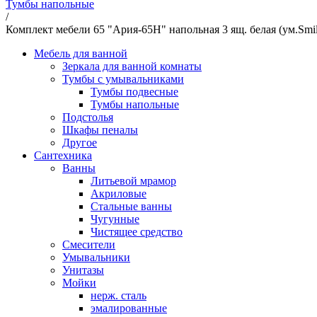
Тумбы напольные
/
Комплект мебели 65 "Ария-65Н" напольная 3 ящ. белая (ум.Smi
Мебель для ванной
Зеркала для ванной комнаты
Тумбы с умывальниками
Тумбы подвесные
Тумбы напольные
Подстолья
Шкафы пеналы
Другое
Сантехника
Ванны
Литьевой мрамор
Акриловые
Стальные ванны
Чугунные
Чистящее средство
Смесители
Умывальники
Унитазы
Мойки
нерж. сталь
эмалированные