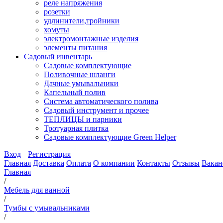
реле напряжения
розетки
удлинители,тройники
хомуты
электромонтажные изделия
элементы питания
Садовый инвентарь
Садовые комплектующие
Поливочные шланги
Дачные умывальники
Капельный полив
Система автоматического полива
Садовый инструмент и прочее
ТЕПЛИЦЫ и парники
Тротуарная плитка
Садовые комплектующие Green Helper
Вход
Регистрация
Главная
Доставка
Оплата
О компании
Контакты
Отзывы
Вакан
Главная
/
Мебель для ванной
/
Тумбы с умывальниками
/