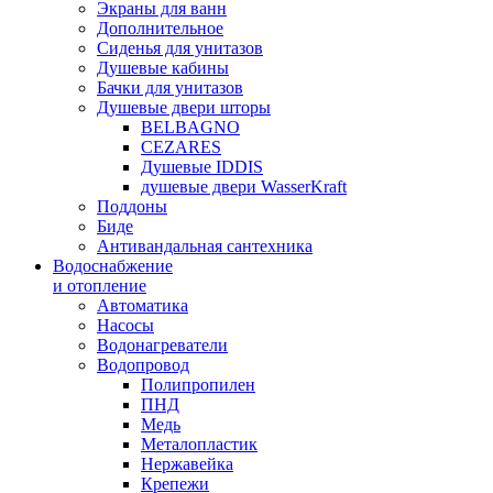
Экраны для ванн
Дополнительное
Сиденья для унитазов
Душевые кабины
Бачки для унитазов
Душевые двери шторы
BELBAGNO
CEZARES
Душевые IDDIS
душевые двери WasserKraft
Поддоны
Биде
Антивандальная сантехника
Водоснабжение
и отопление
Автоматика
Насосы
Водонагреватели
Водопровод
Полипропилен
ПНД
Медь
Металопластик
Нержавейка
Крепежи