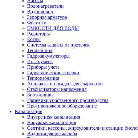
Насосы
Водонагреватели
Водопровод
Запорная арматура
Фитинги
ЁМКОСТИ ДЛЯ ВОДЫ
Радиаторы
Котлы
Системы защиты от протечек
Теплый пол
Гидроаккумуляторы
Инструмент
Приборы учета
Гидравлические стрелки
Теплоизоляция
Аппараты и насадки для сварки п/п
Стабилизаторы напряжения
Биотопливо
Грязевики собственного производства
Противопожарное оборудование
Канализация
Внутренняя канализация
Наружная канализация
Септики, кессоны, жироуловители и станции биоло
Водоотводящие желоба