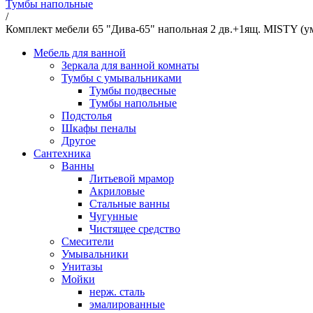
Тумбы напольные
/
Комплект мебели 65 "Дива-65" напольная 2 дв.+1ящ. MISTY (у
Мебель для ванной
Зеркала для ванной комнаты
Тумбы с умывальниками
Тумбы подвесные
Тумбы напольные
Подстолья
Шкафы пеналы
Другое
Сантехника
Ванны
Литьевой мрамор
Акриловые
Стальные ванны
Чугунные
Чистящее средство
Смесители
Умывальники
Унитазы
Мойки
нерж. сталь
эмалированные