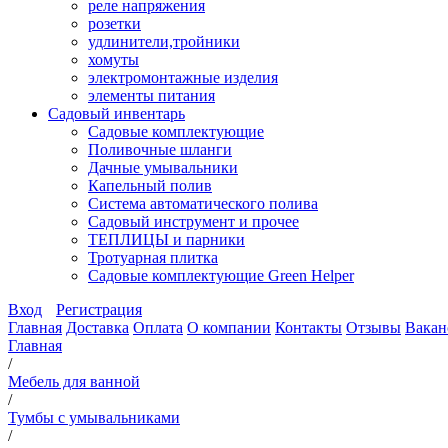
реле напряжения
розетки
удлинители,тройники
хомуты
электромонтажные изделия
элементы питания
Садовый инвентарь
Садовые комплектующие
Поливочные шланги
Дачные умывальники
Капельный полив
Система автоматического полива
Садовый инструмент и прочее
ТЕПЛИЦЫ и парники
Тротуарная плитка
Садовые комплектующие Green Helper
Вход
Регистрация
Главная
Доставка
Оплата
О компании
Контакты
Отзывы
Вакан
Главная
/
Мебель для ванной
/
Тумбы с умывальниками
/