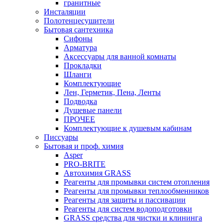
гранитные
Инсталяции
Полотенцесушители
Бытовая сантехника
Сифоны
Арматура
Аксессуары для ванной комнаты
Прокладки
Шланги
Комплектующие
Лен, Герметик, Пена, Ленты
Подводка
Душевые панели
ПРОЧЕЕ
Комплектующие к душевым кабинам
Писсуары
Бытовая и проф. химия
Asper
PRO-BRITE
Автохимия GRASS
Реагенты для промывки систем отопления
Реагенты для промывки теплообменников
Реагенты для защиты и пассивации
Реагенты для систем водоподготовки
GRASS средства для чистки и клининга