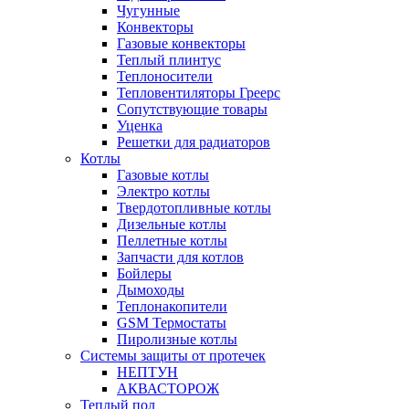
Чугунные
Конвекторы
Газовые конвекторы
Теплый плинтус
Теплоносители
Тепловентиляторы Греерс
Сопутствующие товары
Уценка
Решетки для радиаторов
Котлы
Газовые котлы
Электро котлы
Твердотопливные котлы
Дизельные котлы
Пеллетные котлы
Запчасти для котлов
Бойлеры
Дымоходы
Теплонакопители
GSM Термостаты
Пиролизные котлы
Системы защиты от протечек
НЕПТУН
АКВАСТОРОЖ
Теплый пол