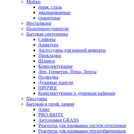
Мойки
нерж. сталь
эмалированные
гранитные
Инсталяции
Полотенцесушители
Бытовая сантехника
Сифоны
Арматура
Аксессуары для ванной комнаты
Прокладки
Шланги
Комплектующие
Лен, Герметик, Пена, Ленты
Подводка
Душевые панели
ПРОЧЕЕ
Комплектующие к душевым кабинам
Писсуары
Бытовая и проф. химия
Asper
PRO-BRITE
Автохимия GRASS
Реагенты для промывки систем отопления
Реагенты для промывки теплообменников