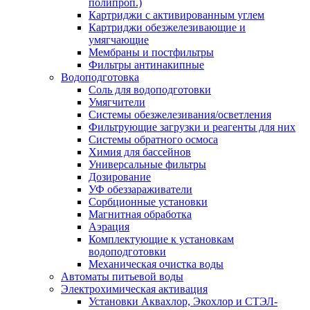
полипроп.)
Картриджи с активированным углем
Картриджи обезжелезивающие и
умягчающие
Мембраны и постфильтры
Фильтры антинакипные
Водоподготовка
Соль для водоподготовки
Умягчители
Системы обезжелезивания/осветления
Фильтрующие загрузки и реагенты для них
Системы обратного осмоса
Химия для бассейнов
Универсальные фильтры
Дозирование
УФ обеззараживатели
Сорбционные установки
Магнитная обработка
Аэрация
Комплектующие к установкам
водоподготовки
Механическая очистка воды
Автоматы питьевой воды
Электрохимическая активация
Установки Аквахлор, Экохлор и СТЭЛ-