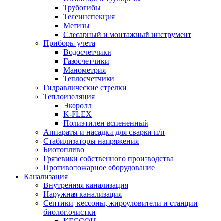
Трубогибы
Телеинспекция
Метизы
Слесарный и монтажный инструмент
Приборы учета
Водосчетчики
Газосчетчики
Манометрия
Теплосчетчики
Гидравлические стрелки
Теплоизоляция
Экоролл
K-FLEX
Полиэтилен вспененный
Аппараты и насадки для сварки п/п
Стабилизаторы напряжения
Биотопливо
Грязевики собственного производства
Противопожарное оборудование
Канализация
Внутренняя канализация
Наружная канализация
Септики, кессоны, жироуловители и станции
биолог.очистки
КЕССОН