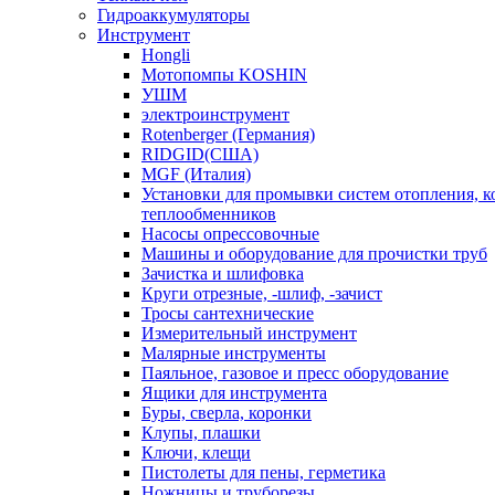
Гидроаккумуляторы
Инструмент
Hongli
Мотопомпы KOSHIN
УШМ
электроинструмент
Rotenberger (Германия)
RIDGID(США)
MGF (Италия)
Установки для промывки систем отопления, к
теплообменников
Насосы опрессовочные
Машины и оборудование для прочистки труб
Зачистка и шлифовка
Круги отрезные, -шлиф, -зачист
Тросы сантехнические
Измерительный инструмент
Малярные инструменты
Паяльное, газовое и пресс оборудование
Ящики для инструмента
Буры, сверла, коронки
Клупы, плашки
Ключи, клещи
Пистолеты для пены, герметика
Ножницы и труборезы