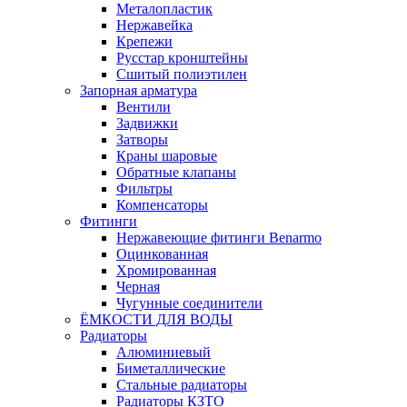
Металопластик
Нержавейка
Крепежи
Русстар кронштейны
Сшитый полиэтилен
Запорная арматура
Вентили
Задвижки
Затворы
Краны шаровые
Обратные клапаны
Фильтры
Компенсаторы
Фитинги
Нержавеющие фитинги Benarmo
Оцинкованная
Хромированная
Черная
Чугунные соединители
ЁМКОСТИ ДЛЯ ВОДЫ
Радиаторы
Алюминиевый
Биметаллические
Стальные радиаторы
Радиаторы КЗТО