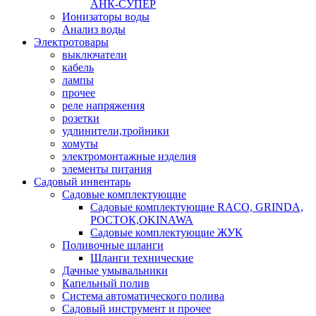
АНК-СУПЕР
Ионизаторы воды
Анализ воды
Электротовары
выключатели
кабель
лампы
прочее
реле напряжения
розетки
удлинители,тройники
хомуты
электромонтажные изделия
элементы питания
Садовый инвентарь
Садовые комплектующие
Садовые комплектующие RACO, GRINDA,
РОСТОК,OKINAWA
Садовые комплектующие ЖУК
Поливочные шланги
Шланги технические
Дачные умывальники
Капельный полив
Система автоматического полива
Садовый инструмент и прочее