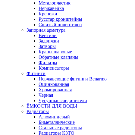
Металопластик
Нержавейка
Крепежи
Русстар кронштейны
Сшитый полиэтилен
Запорная арматура
Вентили
Задвижки
Затворы
Краны шаровые
Обратные клапаны
Фильтры
Компенсаторы
Фитинги
Нержавеющие фитинги Benarmo
Оцинкованная
Хромированная
Черная
Чугунные соединители
ЁМКОСТИ ДЛЯ ВОДЫ
Радиаторы
Алюминиевый
Биметаллические
Стальные радиаторы
Радиаторы КЗТО