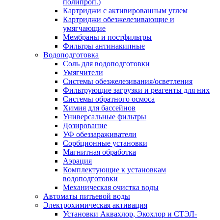
полипроп.)
Картриджи с активированным углем
Картриджи обезжелезивающие и
умягчающие
Мембраны и постфильтры
Фильтры антинакипные
Водоподготовка
Соль для водоподготовки
Умягчители
Системы обезжелезивания/осветления
Фильтрующие загрузки и реагенты для них
Системы обратного осмоса
Химия для бассейнов
Универсальные фильтры
Дозирование
УФ обеззараживатели
Сорбционные установки
Магнитная обработка
Аэрация
Комплектующие к установкам
водоподготовки
Механическая очистка воды
Автоматы питьевой воды
Электрохимическая активация
Установки Аквахлор, Экохлор и СТЭЛ-