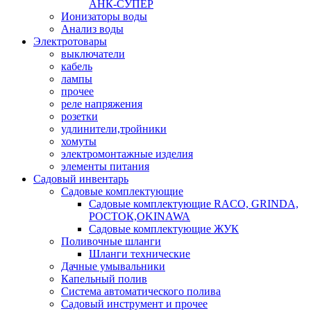
АНК-СУПЕР
Ионизаторы воды
Анализ воды
Электротовары
выключатели
кабель
лампы
прочее
реле напряжения
розетки
удлинители,тройники
хомуты
электромонтажные изделия
элементы питания
Садовый инвентарь
Садовые комплектующие
Садовые комплектующие RACO, GRINDA,
РОСТОК,OKINAWA
Садовые комплектующие ЖУК
Поливочные шланги
Шланги технические
Дачные умывальники
Капельный полив
Система автоматического полива
Садовый инструмент и прочее