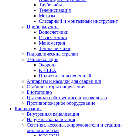
Трубогибы
Телеинспекция
Метизы
Слесарный и монтажный инструмент
Приборы учета
Водосчетчики
Газосчетчики
Манометрия
Теплосчетчики
Гидравлические стрелки
Теплоизоляция
Экоролл
K-FLEX
Полиэтилен вспененный
Аппараты и насадки для сварки п/п
Стабилизаторы напряжения
Биотопливо
Грязевики собственного производства
Противопожарное оборудование
Канализация
Внутренняя канализация
Наружная канализация
Септики, кессоны, жироуловители и станции
биолог.очистки
КЕССОН