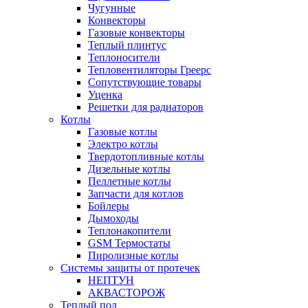
Чугунные
Конвекторы
Газовые конвекторы
Теплый плинтус
Теплоносители
Тепловентиляторы Греерс
Сопутствующие товары
Уценка
Решетки для радиаторов
Котлы
Газовые котлы
Электро котлы
Твердотопливные котлы
Дизельные котлы
Пеллетные котлы
Запчасти для котлов
Бойлеры
Дымоходы
Теплонакопители
GSM Термостаты
Пиролизные котлы
Системы защиты от протечек
НЕПТУН
АКВАСТОРОЖ
Теплый пол