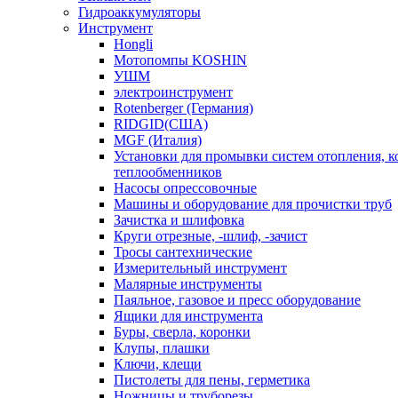
Гидроаккумуляторы
Инструмент
Hongli
Мотопомпы KOSHIN
УШМ
электроинструмент
Rotenberger (Германия)
RIDGID(США)
MGF (Италия)
Установки для промывки систем отопления, к
теплообменников
Насосы опрессовочные
Машины и оборудование для прочистки труб
Зачистка и шлифовка
Круги отрезные, -шлиф, -зачист
Тросы сантехнические
Измерительный инструмент
Малярные инструменты
Паяльное, газовое и пресс оборудование
Ящики для инструмента
Буры, сверла, коронки
Клупы, плашки
Ключи, клещи
Пистолеты для пены, герметика
Ножницы и труборезы