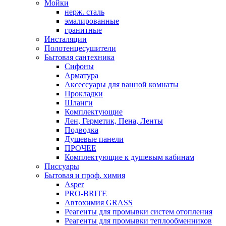
Мойки
нерж. сталь
эмалированные
гранитные
Инсталяции
Полотенцесушители
Бытовая сантехника
Сифоны
Арматура
Аксессуары для ванной комнаты
Прокладки
Шланги
Комплектующие
Лен, Герметик, Пена, Ленты
Подводка
Душевые панели
ПРОЧЕЕ
Комплектующие к душевым кабинам
Писсуары
Бытовая и проф. химия
Asper
PRO-BRITE
Автохимия GRASS
Реагенты для промывки систем отопления
Реагенты для промывки теплообменников