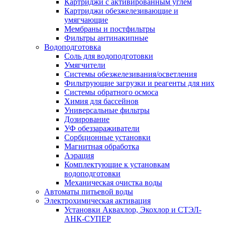
Картриджи с активированным углем
Картриджи обезжелезивающие и
умягчающие
Мембраны и постфильтры
Фильтры антинакипные
Водоподготовка
Соль для водоподготовки
Умягчители
Системы обезжелезивания/осветления
Фильтрующие загрузки и реагенты для них
Системы обратного осмоса
Химия для бассейнов
Универсальные фильтры
Дозирование
УФ обеззараживатели
Сорбционные установки
Магнитная обработка
Аэрация
Комплектующие к установкам
водоподготовки
Механическая очистка воды
Автоматы питьевой воды
Электрохимическая активация
Установки Аквахлор, Экохлор и СТЭЛ-
АНК-СУПЕР