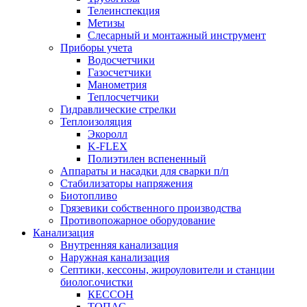
Телеинспекция
Метизы
Слесарный и монтажный инструмент
Приборы учета
Водосчетчики
Газосчетчики
Манометрия
Теплосчетчики
Гидравлические стрелки
Теплоизоляция
Экоролл
K-FLEX
Полиэтилен вспененный
Аппараты и насадки для сварки п/п
Стабилизаторы напряжения
Биотопливо
Грязевики собственного производства
Противопожарное оборудование
Канализация
Внутренняя канализация
Наружная канализация
Септики, кессоны, жироуловители и станции
биолог.очистки
КЕССОН
ТОПАС