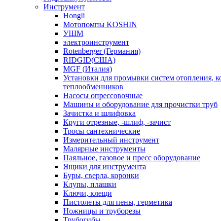
Инструмент
Hongli
Мотопомпы KOSHIN
УШМ
электроинструмент
Rotenberger (Германия)
RIDGID(США)
MGF (Италия)
Установки для промывки систем отопления, к
теплообменников
Насосы опрессовочные
Машины и оборудование для прочистки труб
Зачистка и шлифовка
Круги отрезные, -шлиф, -зачист
Тросы сантехнические
Измерительный инструмент
Малярные инструменты
Паяльное, газовое и пресс оборудование
Ящики для инструмента
Буры, сверла, коронки
Клупы, плашки
Ключи, клещи
Пистолеты для пены, герметика
Ножницы и труборезы
Трубогибы