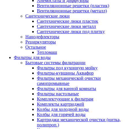
Анемостаты и диффузоры
Вентиляционные решетки (пластик)
Вентиляционные решетки (металл)
Сантехнические люки
Сантехнические люки пластик
Сантехнические люки металл
Сантехнические люки под плитку
Нанодефлекторы
Рециркуляторы
Остальное
Тепломаш
Фильтры для воды
Бытовые системы фильтрации
Фильтры под кухонную мойку
Фильтры-кувшины Аквафор
Фильтры механической очистки
самопромывные
Фильтры для ванной комнаты
Фильтры настольные
Комплектующие к фильтрам
Комплекты картриджей
Колбы для холодной воды
Колбы для горячей воды
Картриджи механической очистки (нитка,
полипроп.)