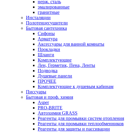
нерж. сталь
эмалированные
гранитные
Инсталяции
Полотенцесушители
Бытовая сантехника
Сифоны
Арматура
Аксессуары для ванной комнаты
Прокладки
Шланги
Комплектующие
Лен, Герметик, Пена, Ленты
Подводка
Душевые панели
ПРОЧЕЕ
Комплектующие к душевым кабинам
Писсуары
Бытовая и проф. химия
Asper
PRO-BRITE
Автохимия GRASS
Реагенты для промывки систем отопления
Реагенты для промывки теплообменников
Реагенты для защиты и пассивации