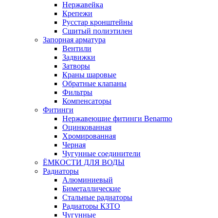
Нержавейка
Крепежи
Русстар кронштейны
Сшитый полиэтилен
Запорная арматура
Вентили
Задвижки
Затворы
Краны шаровые
Обратные клапаны
Фильтры
Компенсаторы
Фитинги
Нержавеющие фитинги Benarmo
Оцинкованная
Хромированная
Черная
Чугунные соединители
ЁМКОСТИ ДЛЯ ВОДЫ
Радиаторы
Алюминиевый
Биметаллические
Стальные радиаторы
Радиаторы КЗТО
Чугунные