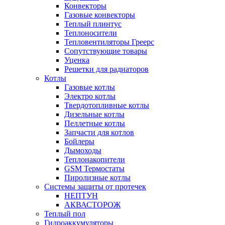
Конвекторы
Газовые конвекторы
Теплый плинтус
Теплоносители
Тепловентиляторы Греерс
Сопутствующие товары
Уценка
Решетки для радиаторов
Котлы
Газовые котлы
Электро котлы
Твердотопливные котлы
Дизельные котлы
Пеллетные котлы
Запчасти для котлов
Бойлеры
Дымоходы
Теплонакопители
GSM Термостаты
Пиролизные котлы
Системы защиты от протечек
НЕПТУН
АКВАСТОРОЖ
Теплый пол
Гидроаккумуляторы