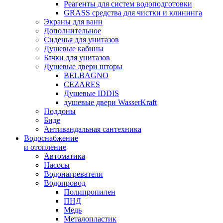
Реагенты для систем водоподготовки
GRASS средства для чистки и клининга
Экраны для ванн
Дополнительное
Сиденья для унитазов
Душевые кабины
Бачки для унитазов
Душевые двери шторы
BELBAGNO
CEZARES
Душевые IDDIS
душевые двери WasserKraft
Поддоны
Биде
Антивандальная сантехника
Водоснабжение
и отопление
Автоматика
Насосы
Водонагреватели
Водопровод
Полипропилен
ПНД
Медь
Металопластик