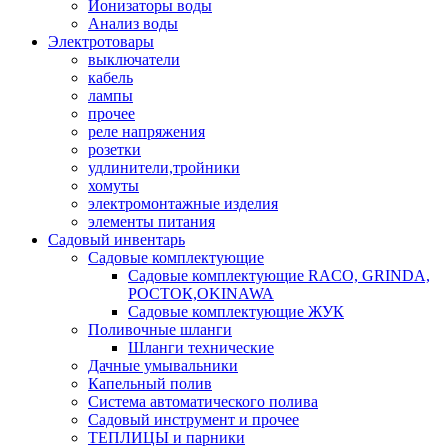
Ионизаторы воды
Анализ воды
Электротовары
выключатели
кабель
лампы
прочее
реле напряжения
розетки
удлинители,тройники
хомуты
электромонтажные изделия
элементы питания
Садовый инвентарь
Садовые комплектующие
Садовые комплектующие RACO, GRINDA,
РОСТОК,OKINAWA
Садовые комплектующие ЖУК
Поливочные шланги
Шланги технические
Дачные умывальники
Капельный полив
Система автоматического полива
Садовый инструмент и прочее
ТЕПЛИЦЫ и парники