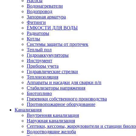
Насосы
Водонагреватели
Водопровод
Запорная арматура
Фитинги
ЁМКОСТИ ДЛЯ ВОДЫ
Радиаторы
Котлы
Системы защиты от протечек
Теплый пол
Гидроаккумуляторы
Инструмент
Приборы учета
Гидравлические стрелки
Теплоизоляция
Аппараты и насадки для сварки п/п
Стабилизаторы напряжения
Биотопливо
Грязевики собственного производства
Противопожарное оборудование
Канализация
Внутренняя канализация
Наружная канализация
Септики, кессоны, жироуловители и станции биоло
Водоотводящие желоба