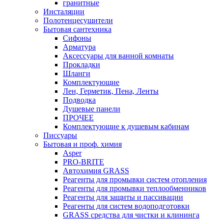
гранитные
Инсталяции
Полотенцесушители
Бытовая сантехника
Сифоны
Арматура
Аксессуары для ванной комнаты
Прокладки
Шланги
Комплектующие
Лен, Герметик, Пена, Ленты
Подводка
Душевые панели
ПРОЧЕЕ
Комплектующие к душевым кабинам
Писсуары
Бытовая и проф. химия
Asper
PRO-BRITE
Автохимия GRASS
Реагенты для промывки систем отопления
Реагенты для промывки теплообменников
Реагенты для защиты и пассивации
Реагенты для систем водоподготовки
GRASS средства для чистки и клининга