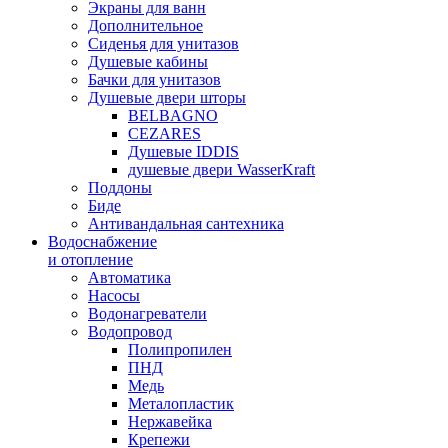
Экраны для ванн
Дополнительное
Сиденья для унитазов
Душевые кабины
Бачки для унитазов
Душевые двери шторы
BELBAGNO
CEZARES
Душевые IDDIS
душевые двери WasserKraft
Поддоны
Биде
Антивандальная сантехника
Водоснабжение
и отопление
Автоматика
Насосы
Водонагреватели
Водопровод
Полипропилен
ПНД
Медь
Металопластик
Нержавейка
Крепежи