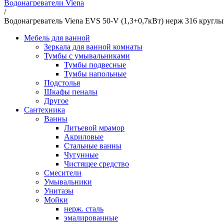
Водонагреватели Viena
/
Водонагреватель Viena EVS 50-V (1,3+0,7кВт) нерж 316 кругл
Мебель для ванной
Зеркала для ванной комнаты
Тумбы с умывальниками
Тумбы подвесные
Тумбы напольные
Подстолья
Шкафы пеналы
Другое
Сантехника
Ванны
Литьевой мрамор
Акриловые
Стальные ванны
Чугунные
Чистящее средство
Смесители
Умывальники
Унитазы
Мойки
нерж. сталь
эмалированные