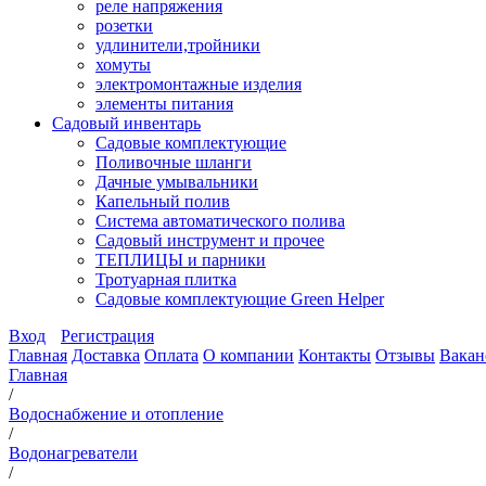
реле напряжения
розетки
удлинители,тройники
хомуты
электромонтажные изделия
элементы питания
Садовый инвентарь
Садовые комплектующие
Поливочные шланги
Дачные умывальники
Капельный полив
Система автоматического полива
Садовый инструмент и прочее
ТЕПЛИЦЫ и парники
Тротуарная плитка
Садовые комплектующие Green Helper
Вход
Регистрация
Главная
Доставка
Оплата
О компании
Контакты
Отзывы
Вакан
Главная
/
Водоснабжение и отопление
/
Водонагреватели
/