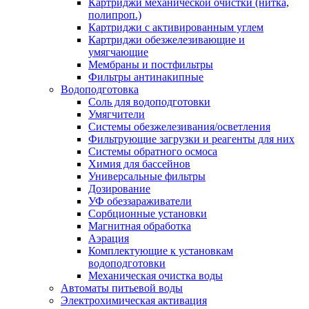
Картриджи механической очистки (нитка,
полипроп.)
Картриджи с активированным углем
Картриджи обезжелезивающие и
умягчающие
Мембраны и постфильтры
Фильтры антинакипные
Водоподготовка
Соль для водоподготовки
Умягчители
Системы обезжелезивания/осветления
Фильтрующие загрузки и реагенты для них
Системы обратного осмоса
Химия для бассейнов
Универсальные фильтры
Дозирование
УФ обеззараживатели
Сорбционные установки
Магнитная обработка
Аэрация
Комплектующие к установкам
водоподготовки
Механическая очистка воды
Автоматы питьевой воды
Электрохимическая активация