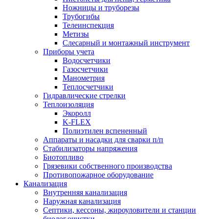
Ножницы и труборезы
Трубогибы
Телеинспекция
Метизы
Слесарный и монтажный инструмент
Приборы учета
Водосчетчики
Газосчетчики
Манометрия
Теплосчетчики
Гидравлические стрелки
Теплоизоляция
Экоролл
K-FLEX
Полиэтилен вспененный
Аппараты и насадки для сварки п/п
Стабилизаторы напряжения
Биотопливо
Грязевики собственного производства
Противопожарное оборудование
Канализация
Внутренняя канализация
Наружная канализация
Септики, кессоны, жироуловители и станции
биолог.очистки