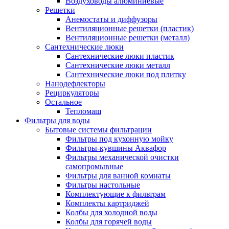
Воздуховоды алюминиевые
Решетки
Анемостаты и диффузоры
Вентиляционные решетки (пластик)
Вентиляционные решетки (металл)
Сантехнические люки
Сантехнические люки пластик
Сантехнические люки металл
Сантехнические люки под плитку
Нанодефлекторы
Рециркуляторы
Остальное
Тепломаш
Фильтры для воды
Бытовые системы фильтрации
Фильтры под кухонную мойку
Фильтры-кувшины Аквафор
Фильтры механической очистки
самопромывные
Фильтры для ванной комнаты
Фильтры настольные
Комплектующие к фильтрам
Комплекты картриджей
Колбы для холодной воды
Колбы для горячей воды