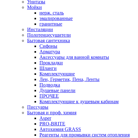
Унитазы
Мойки
нерж. сталь
эмалированные
гранитные
Инсталяции
Полотенцесушители
Бытовая сантехника
Сифоны
Арматура
Аксессуары для ванной комнаты
Прокладки
Шланги
Комплектующие
Лен, Герметик, Пена, Ленты
Подводка
Душевые панели
ПРОЧЕЕ
Комплектующие к душевым кабинам
Писсуары
Бытовая и проф. химия
Asper
PRO-BRITE
Автохимия GRASS
Реагенты для промывки систем отопления