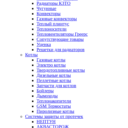
Радиаторы КЗТО
Чугунные
Конвекторы
Газовые конвекторы
Теплый плинтус
Теплоносители
Тепловентиляторы Греерс
Сопутствующие товары
Уценка
Решетки для радиаторов
Котлы
Газовые котлы
Электро котлы
Твердотопливные котлы
Дизельные котлы
Пеллетные котлы
Запчасти для котлов
Бойлеры
Дымоходы
Теплонакопители
GSM Термостаты
Пиролизные котлы
Системы защиты от протечек
НЕПТУН
АКВАСТОРОЖ