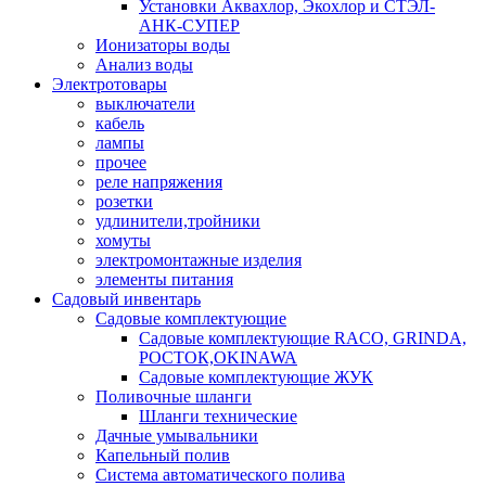
Установки Аквахлор, Экохлор и СТЭЛ-
АНК-СУПЕР
Ионизаторы воды
Анализ воды
Электротовары
выключатели
кабель
лампы
прочее
реле напряжения
розетки
удлинители,тройники
хомуты
электромонтажные изделия
элементы питания
Садовый инвентарь
Садовые комплектующие
Садовые комплектующие RACO, GRINDA,
РОСТОК,OKINAWA
Садовые комплектующие ЖУК
Поливочные шланги
Шланги технические
Дачные умывальники
Капельный полив
Система автоматического полива