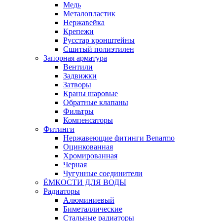
Медь
Металопластик
Нержавейка
Крепежи
Русстар кронштейны
Сшитый полиэтилен
Запорная арматура
Вентили
Задвижки
Затворы
Краны шаровые
Обратные клапаны
Фильтры
Компенсаторы
Фитинги
Нержавеющие фитинги Benarmo
Оцинкованная
Хромированная
Черная
Чугунные соединители
ЁМКОСТИ ДЛЯ ВОДЫ
Радиаторы
Алюминиевый
Биметаллические
Стальные радиаторы