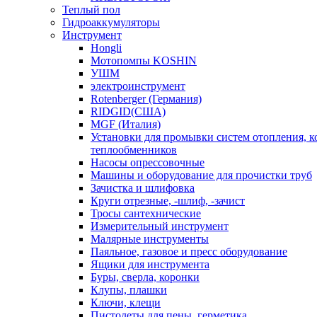
Теплый пол
Гидроаккумуляторы
Инструмент
Hongli
Мотопомпы KOSHIN
УШМ
электроинструмент
Rotenberger (Германия)
RIDGID(США)
MGF (Италия)
Установки для промывки систем отопления, к
теплообменников
Насосы опрессовочные
Машины и оборудование для прочистки труб
Зачистка и шлифовка
Круги отрезные, -шлиф, -зачист
Тросы сантехнические
Измерительный инструмент
Малярные инструменты
Паяльное, газовое и пресс оборудование
Ящики для инструмента
Буры, сверла, коронки
Клупы, плашки
Ключи, клещи
Пистолеты для пены, герметика