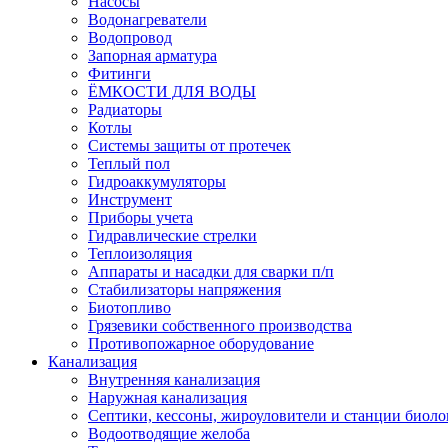
Насосы
Водонагреватели
Водопровод
Запорная арматура
Фитинги
ЁМКОСТИ ДЛЯ ВОДЫ
Радиаторы
Котлы
Системы защиты от протечек
Теплый пол
Гидроаккумуляторы
Инструмент
Приборы учета
Гидравлические стрелки
Теплоизоляция
Аппараты и насадки для сварки п/п
Стабилизаторы напряжения
Биотопливо
Грязевики собственного производства
Противопожарное оборудование
Канализация
Внутренняя канализация
Наружная канализация
Септики, кессоны, жироуловители и станции биоло
Водоотводящие желоба