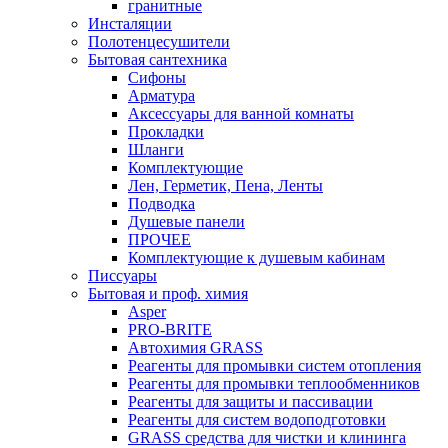
гранитные
Инсталяции
Полотенцесушители
Бытовая сантехника
Сифоны
Арматура
Аксессуары для ванной комнаты
Прокладки
Шланги
Комплектующие
Лен, Герметик, Пена, Ленты
Подводка
Душевые панели
ПРОЧЕЕ
Комплектующие к душевым кабинам
Писсуары
Бытовая и проф. химия
Asper
PRO-BRITE
Автохимия GRASS
Реагенты для промывки систем отопления
Реагенты для промывки теплообменников
Реагенты для защиты и пассивации
Реагенты для систем водоподготовки
GRASS средства для чистки и клининга