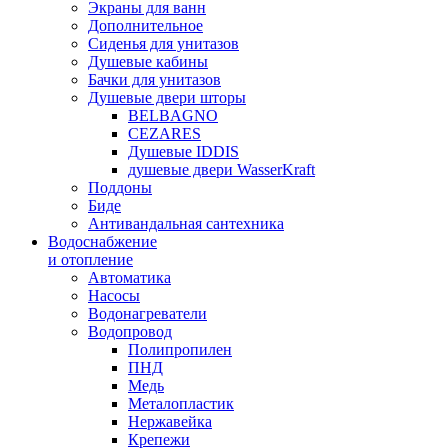
Экраны для ванн
Дополнительное
Сиденья для унитазов
Душевые кабины
Бачки для унитазов
Душевые двери шторы
BELBAGNO
CEZARES
Душевые IDDIS
душевые двери WasserKraft
Поддоны
Биде
Антивандальная сантехника
Водоснабжение
и отопление
Автоматика
Насосы
Водонагреватели
Водопровод
Полипропилен
ПНД
Медь
Металопластик
Нержавейка
Крепежи