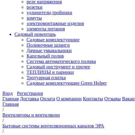
реле напряжения
розетки
удлинители,тройники
хомуты
электромонтажные изделия
элементы питания
Садовый инвентарь
Садовые комплектующие
Поливочные шланги
Дачные умывальники
Капельный полив
Система автоматического полива
Садовый инструмент и прочее
ТЕПЛИЦЫ и парники
Тротуарная плитка
Садовые комплектующие Green Helper
Вход
Регистрация
Главная
Доставка
Оплата
О компании
Контакты
Отзывы
Вакан
Главная
/
Вентиляторы и вентиляции
/
Бытовые системы вентиляционных каналов ЭРА
/