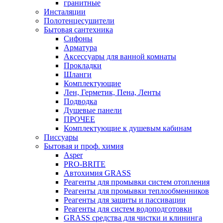
гранитные
Инсталяции
Полотенцесушители
Бытовая сантехника
Сифоны
Арматура
Аксессуары для ванной комнаты
Прокладки
Шланги
Комплектующие
Лен, Герметик, Пена, Ленты
Подводка
Душевые панели
ПРОЧЕЕ
Комплектующие к душевым кабинам
Писсуары
Бытовая и проф. химия
Asper
PRO-BRITE
Автохимия GRASS
Реагенты для промывки систем отопления
Реагенты для промывки теплообменников
Реагенты для защиты и пассивации
Реагенты для систем водоподготовки
GRASS средства для чистки и клининга