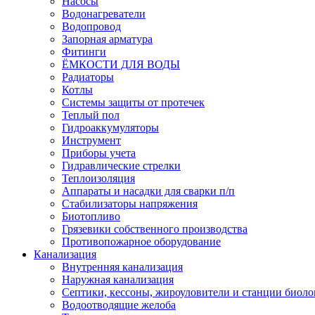
Насосы
Водонагреватели
Водопровод
Запорная арматура
Фитинги
ЁМКОСТИ ДЛЯ ВОДЫ
Радиаторы
Котлы
Системы защиты от протечек
Теплый пол
Гидроаккумуляторы
Инструмент
Приборы учета
Гидравлические стрелки
Теплоизоляция
Аппараты и насадки для сварки п/п
Стабилизаторы напряжения
Биотопливо
Грязевики собственного производства
Противопожарное оборудование
Канализация
Внутренняя канализация
Наружная канализация
Септики, кессоны, жироуловители и станции биоло
Водоотводящие желоба