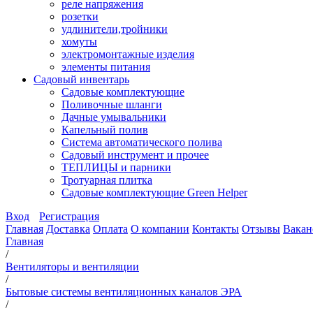
реле напряжения
розетки
удлинители,тройники
хомуты
электромонтажные изделия
элементы питания
Садовый инвентарь
Садовые комплектующие
Поливочные шланги
Дачные умывальники
Капельный полив
Система автоматического полива
Садовый инструмент и прочее
ТЕПЛИЦЫ и парники
Тротуарная плитка
Садовые комплектующие Green Helper
Вход
Регистрация
Главная
Доставка
Оплата
О компании
Контакты
Отзывы
Вакан
Главная
/
Вентиляторы и вентиляции
/
Бытовые системы вентиляционных каналов ЭРА
/