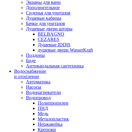
Экраны для ванн
Дополнительное
Сиденья для унитазов
Душевые кабины
Бачки для унитазов
Душевые двери шторы
BELBAGNO
CEZARES
Душевые IDDIS
душевые двери WasserKraft
Поддоны
Биде
Антивандальная сантехника
Водоснабжение
и отопление
Автоматика
Насосы
Водонагреватели
Водопровод
Полипропилен
ПНД
Медь
Металопластик
Нержавейка
Крепежи