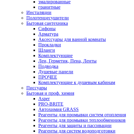
эмалированные
гранитные
Инсталяции
Полотенцесушители
Бытовая сантехника
Сифоны
Арматура
Аксессуары для ванной комнаты
Прокладки
Шланги
Комплектующие
Лен, Герметик, Пена, Ленты
Подводка
Душевые панели
ПРОЧЕЕ
Комплектующие к душевым кабинам
Писсуары
Бытовая и проф. химия
Asper
PRO-BRITE
Автохимия GRASS
Реагенты для промывки систем отопления
Реагенты для промывки теплообменников
Реагенты для защиты и пассивации
Реагенты для систем водоподготовки