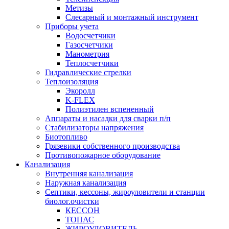
Метизы
Слесарный и монтажный инструмент
Приборы учета
Водосчетчики
Газосчетчики
Манометрия
Теплосчетчики
Гидравлические стрелки
Теплоизоляция
Экоролл
K-FLEX
Полиэтилен вспененный
Аппараты и насадки для сварки п/п
Стабилизаторы напряжения
Биотопливо
Грязевики собственного производства
Противопожарное оборудование
Канализация
Внутренняя канализация
Наружная канализация
Септики, кессоны, жироуловители и станции
биолог.очистки
КЕССОН
ТОПАС
ЖИРОУЛОВИТЕЛЬ