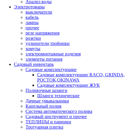
Анализ воды
Электротовары
выключатели
кабель
лампы
прочее
реле напряжения
розетки
удлинители,тройники
хомуты
электромонтажные изделия
элементы питания
Садовый инвентарь
Садовые комплектующие
Садовые комплектующие RACO, GRINDA,
РОСТОК,OKINAWA
Садовые комплектующие ЖУК
Поливочные шланги
Шланги технические
Дачные умывальники
Капельный полив
Система автоматического полива
Садовый инструмент и прочее
ТЕПЛИЦЫ и парники
Тротуарная плитка