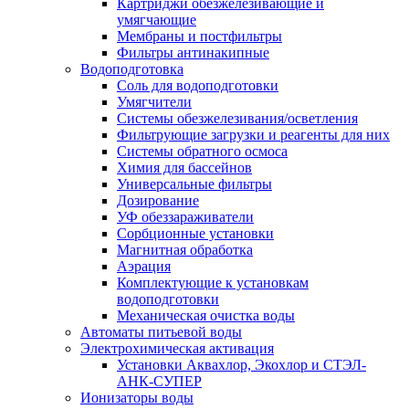
Картриджи обезжелезивающие и
умягчающие
Мембраны и постфильтры
Фильтры антинакипные
Водоподготовка
Соль для водоподготовки
Умягчители
Системы обезжелезивания/осветления
Фильтрующие загрузки и реагенты для них
Системы обратного осмоса
Химия для бассейнов
Универсальные фильтры
Дозирование
УФ обеззараживатели
Сорбционные установки
Магнитная обработка
Аэрация
Комплектующие к установкам
водоподготовки
Механическая очистка воды
Автоматы питьевой воды
Электрохимическая активация
Установки Аквахлор, Экохлор и СТЭЛ-
АНК-СУПЕР
Ионизаторы воды