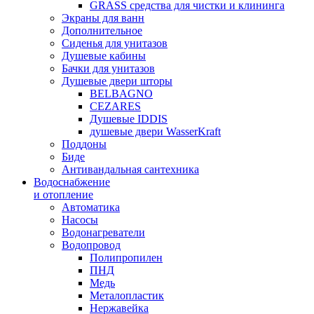
GRASS средства для чистки и клининга
Экраны для ванн
Дополнительное
Сиденья для унитазов
Душевые кабины
Бачки для унитазов
Душевые двери шторы
BELBAGNO
CEZARES
Душевые IDDIS
душевые двери WasserKraft
Поддоны
Биде
Антивандальная сантехника
Водоснабжение
и отопление
Автоматика
Насосы
Водонагреватели
Водопровод
Полипропилен
ПНД
Медь
Металопластик
Нержавейка