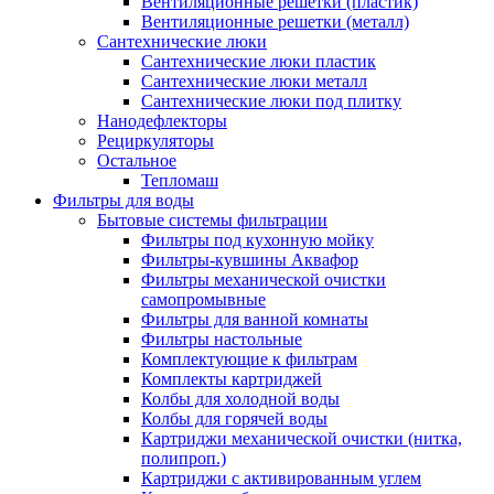
Вентиляционные решетки (пластик)
Вентиляционные решетки (металл)
Сантехнические люки
Сантехнические люки пластик
Сантехнические люки металл
Сантехнические люки под плитку
Нанодефлекторы
Рециркуляторы
Остальное
Тепломаш
Фильтры для воды
Бытовые системы фильтрации
Фильтры под кухонную мойку
Фильтры-кувшины Аквафор
Фильтры механической очистки
самопромывные
Фильтры для ванной комнаты
Фильтры настольные
Комплектующие к фильтрам
Комплекты картриджей
Колбы для холодной воды
Колбы для горячей воды
Картриджи механической очистки (нитка,
полипроп.)
Картриджи с активированным углем