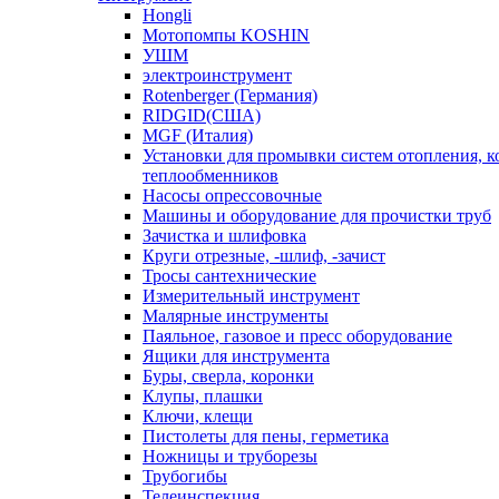
Hongli
Мотопомпы KOSHIN
УШМ
электроинструмент
Rotenberger (Германия)
RIDGID(США)
MGF (Италия)
Установки для промывки систем отопления, к
теплообменников
Насосы опрессовочные
Машины и оборудование для прочистки труб
Зачистка и шлифовка
Круги отрезные, -шлиф, -зачист
Тросы сантехнические
Измерительный инструмент
Малярные инструменты
Паяльное, газовое и пресс оборудование
Ящики для инструмента
Буры, сверла, коронки
Клупы, плашки
Ключи, клещи
Пистолеты для пены, герметика
Ножницы и труборезы
Трубогибы
Телеинспекция