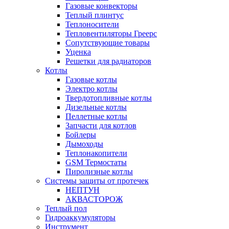
Газовые конвекторы
Теплый плинтус
Теплоносители
Тепловентиляторы Греерс
Сопутствующие товары
Уценка
Решетки для радиаторов
Котлы
Газовые котлы
Электро котлы
Твердотопливные котлы
Дизельные котлы
Пеллетные котлы
Запчасти для котлов
Бойлеры
Дымоходы
Теплонакопители
GSM Термостаты
Пиролизные котлы
Системы защиты от протечек
НЕПТУН
АКВАСТОРОЖ
Теплый пол
Гидроаккумуляторы
Инструмент