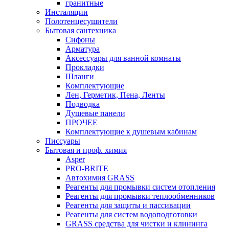
гранитные
Инсталяции
Полотенцесушители
Бытовая сантехника
Сифоны
Арматура
Аксессуары для ванной комнаты
Прокладки
Шланги
Комплектующие
Лен, Герметик, Пена, Ленты
Подводка
Душевые панели
ПРОЧЕЕ
Комплектующие к душевым кабинам
Писсуары
Бытовая и проф. химия
Asper
PRO-BRITE
Автохимия GRASS
Реагенты для промывки систем отопления
Реагенты для промывки теплообменников
Реагенты для защиты и пассивации
Реагенты для систем водоподготовки
GRASS средства для чистки и клининга