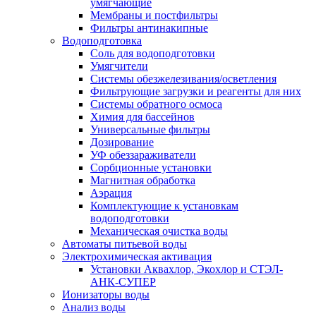
умягчающие
Мембраны и постфильтры
Фильтры антинакипные
Водоподготовка
Соль для водоподготовки
Умягчители
Системы обезжелезивания/осветления
Фильтрующие загрузки и реагенты для них
Системы обратного осмоса
Химия для бассейнов
Универсальные фильтры
Дозирование
УФ обеззараживатели
Сорбционные установки
Магнитная обработка
Аэрация
Комплектующие к установкам
водоподготовки
Механическая очистка воды
Автоматы питьевой воды
Электрохимическая активация
Установки Аквахлор, Экохлор и СТЭЛ-
АНК-СУПЕР
Ионизаторы воды
Анализ воды