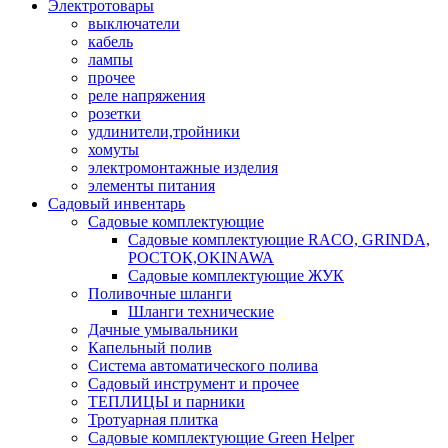
Электротовары
выключатели
кабель
лампы
прочее
реле напряжения
розетки
удлинители,тройники
хомуты
электромонтажные изделия
элементы питания
Садовый инвентарь
Садовые комплектующие
Садовые комплектующие RACO, GRINDA,
РОСТОК,OKINAWA
Садовые комплектующие ЖУК
Поливочные шланги
Шланги технические
Дачные умывальники
Капельный полив
Система автоматического полива
Садовый инструмент и прочее
ТЕПЛИЦЫ и парники
Тротуарная плитка
Садовые комплектующие Green Helper