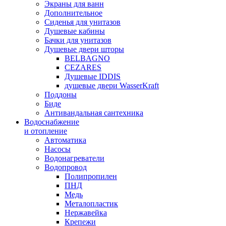
Экраны для ванн
Дополнительное
Сиденья для унитазов
Душевые кабины
Бачки для унитазов
Душевые двери шторы
BELBAGNO
CEZARES
Душевые IDDIS
душевые двери WasserKraft
Поддоны
Биде
Антивандальная сантехника
Водоснабжение
и отопление
Автоматика
Насосы
Водонагреватели
Водопровод
Полипропилен
ПНД
Медь
Металопластик
Нержавейка
Крепежи