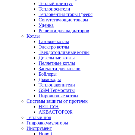
Теплый плинтус
Теплоносители
Тепловентиляторы Греерс
Сопутствующие товары
Уценка
Решетки для радиаторов
Котлы
Газовые котлы
Электро котлы
Твердотопливные котлы
Дизельные котлы
Пеллетные котлы
Запчасти для котлов
Бойлеры
Дымоходы
Теплонакопители
GSM Термостаты
Пиролизные котлы
Системы защиты от протечек
НЕПТУН
АКВАСТОРОЖ
Теплый пол
Гидроаккумуляторы
Инструмент
Hongli