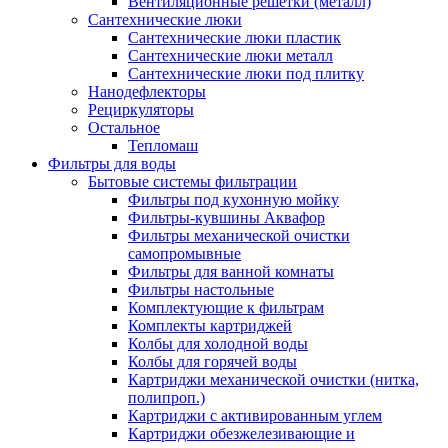
Вентиляционные решетки (металл)
Сантехнические люки
Сантехнические люки пластик
Сантехнические люки металл
Сантехнические люки под плитку
Нанодефлекторы
Рециркуляторы
Остальное
Тепломаш
Фильтры для воды
Бытовые системы фильтрации
Фильтры под кухонную мойку
Фильтры-кувшины Аквафор
Фильтры механической очистки
самопромывные
Фильтры для ванной комнаты
Фильтры настольные
Комплектующие к фильтрам
Комплекты картриджей
Колбы для холодной воды
Колбы для горячей воды
Картриджи механической очистки (нитка,
полипроп.)
Картриджи с активированным углем
Картриджи обезжелезивающие и