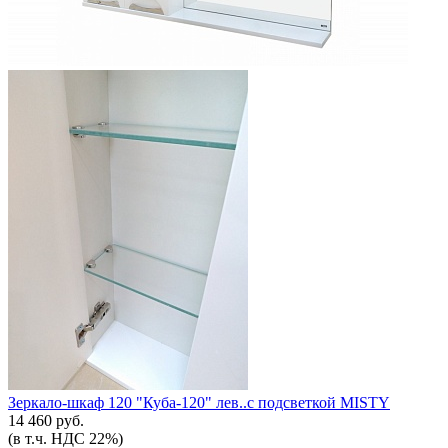
Зеркало-шкаф 120 "Куба-120" лев..с подсветкой MISTY
14 460 руб.
(в т.ч. НДС 22%)