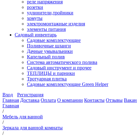
реле напряжения
розетки
удлинители,тройники
хомуты
электромонтажные изделия
элементы питания
Садовый инвентарь
Садовые комплектующие
Поливочные шланги
Дачные умывальники
Капельный полив
Система автоматического полива
Садовый инструмент и прочее
ТЕПЛИЦЫ и парники
Тротуарная плитка
Садовые комплектующие Green Helper
Вход
Регистрация
Главная
Доставка
Оплата
О компании
Контакты
Отзывы
Вакан
Главная
/
Мебель для ванной
/
Зеркала для ванной комнаты
/