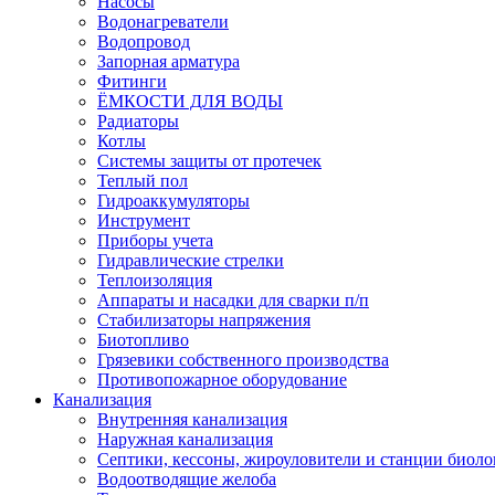
Насосы
Водонагреватели
Водопровод
Запорная арматура
Фитинги
ЁМКОСТИ ДЛЯ ВОДЫ
Радиаторы
Котлы
Системы защиты от протечек
Теплый пол
Гидроаккумуляторы
Инструмент
Приборы учета
Гидравлические стрелки
Теплоизоляция
Аппараты и насадки для сварки п/п
Стабилизаторы напряжения
Биотопливо
Грязевики собственного производства
Противопожарное оборудование
Канализация
Внутренняя канализация
Наружная канализация
Септики, кессоны, жироуловители и станции биоло
Водоотводящие желоба