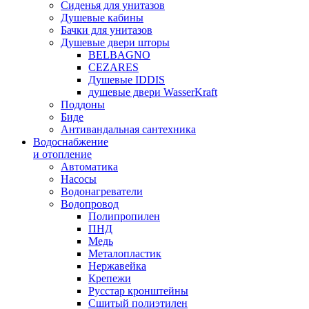
Сиденья для унитазов
Душевые кабины
Бачки для унитазов
Душевые двери шторы
BELBAGNO
CEZARES
Душевые IDDIS
душевые двери WasserKraft
Поддоны
Биде
Антивандальная сантехника
Водоснабжение
и отопление
Автоматика
Насосы
Водонагреватели
Водопровод
Полипропилен
ПНД
Медь
Металопластик
Нержавейка
Крепежи
Русстар кронштейны
Сшитый полиэтилен