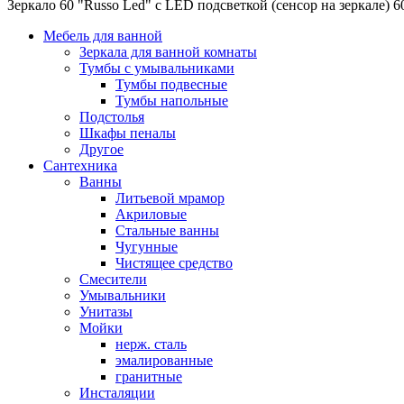
Зеркало 60 "Russo Led" c LED подсветкой (сенсор на зеркале) 
Мебель для ванной
Зеркала для ванной комнаты
Тумбы с умывальниками
Тумбы подвесные
Тумбы напольные
Подстолья
Шкафы пеналы
Другое
Сантехника
Ванны
Литьевой мрамор
Акриловые
Стальные ванны
Чугунные
Чистящее средство
Смесители
Умывальники
Унитазы
Мойки
нерж. сталь
эмалированные
гранитные
Инсталяции