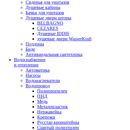
Сиденья для унитазов
Душевые кабины
Бачки для унитазов
Душевые двери шторы
BELBAGNO
CEZARES
Душевые IDDIS
душевые двери WasserKraft
Поддоны
Биде
Антивандальная сантехника
Водоснабжение
и отопление
Автоматика
Насосы
Водонагреватели
Водопровод
Полипропилен
ПНД
Медь
Металопластик
Нержавейка
Крепежи
Русстар кронштейны
Сшитый полиэтилен