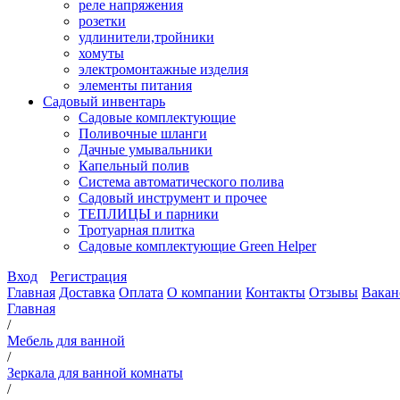
реле напряжения
розетки
удлинители,тройники
хомуты
электромонтажные изделия
элементы питания
Садовый инвентарь
Садовые комплектующие
Поливочные шланги
Дачные умывальники
Капельный полив
Система автоматического полива
Садовый инструмент и прочее
ТЕПЛИЦЫ и парники
Тротуарная плитка
Садовые комплектующие Green Helper
Вход
Регистрация
Главная
Доставка
Оплата
О компании
Контакты
Отзывы
Вакан
Главная
/
Мебель для ванной
/
Зеркала для ванной комнаты
/