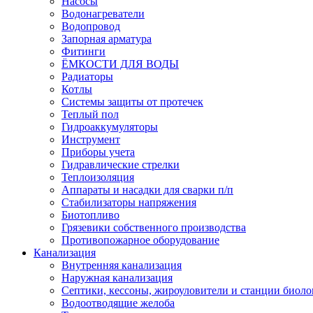
Насосы
Водонагреватели
Водопровод
Запорная арматура
Фитинги
ЁМКОСТИ ДЛЯ ВОДЫ
Радиаторы
Котлы
Системы защиты от протечек
Теплый пол
Гидроаккумуляторы
Инструмент
Приборы учета
Гидравлические стрелки
Теплоизоляция
Аппараты и насадки для сварки п/п
Стабилизаторы напряжения
Биотопливо
Грязевики собственного производства
Противопожарное оборудование
Канализация
Внутренняя канализация
Наружная канализация
Септики, кессоны, жироуловители и станции биоло
Водоотводящие желоба