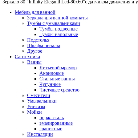
Зеркало 80 "Infinity Elegantl Led-80х60"с датчиком движения и 
Мебель для ванной
Зеркала для ванной комнаты
Тумбы с умывальниками
Тумбы подвесные
Тумбы напольные
Подстолья
Шкафы пеналы
Другое
Сантехника
Ванны
Литьевой мрамор
Акриловые
Стальные ванны
Чугунные
Чистящее средство
Смесители
Умывальники
Унитазы
Мойки
нерж. сталь
эмалированные
гранитные
Инсталяции