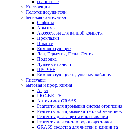
гранитные
Инсталяции
Полотенцесушители
Бытовая сантехника
Сифоны
Арматура
Аксессуары для ванной комнаты
Прокладки
Шланги
Комплектующие
Лен, Герметик, Пена, Ленты
Подводка
Душевые панели
ПРОЧЕЕ
Комплектующие к душевым кабинам
Писсуары
Бытовая и проф. химия
Asper
PRO-BRITE
Автохимия GRASS
Реагенты для промывки систем отопления
Реагенты для промывки теплообменников
Реагенты для защиты и пассивации
Реагенты для систем водоподготовки
GRASS средства для чистки и клининга