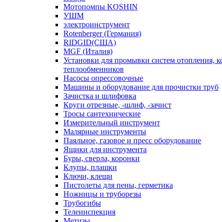
Мотопомпы KOSHIN
УШМ
электроинструмент
Rotenberger (Германия)
RIDGID(США)
MGF (Италия)
Установки для промывки систем отопления, к
теплообменников
Насосы опрессовочные
Машины и оборудование для прочистки труб
Зачистка и шлифовка
Круги отрезные, -шлиф, -зачист
Тросы сантехнические
Измерительный инструмент
Малярные инструменты
Паяльное, газовое и пресс оборудование
Ящики для инструмента
Буры, сверла, коронки
Клупы, плашки
Ключи, клещи
Пистолеты для пены, герметика
Ножницы и труборезы
Трубогибы
Телеинспекция
Метизы