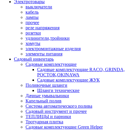
Электротовары
выключатели
кабель
лампы
прочее
реле напряжения
розетки
удлинители,тройники
хомуты
электромонтажные изделия
элементы питания
Садовый инвентарь
Садовые комплектующие
Садовые комплектующие RACO, GRINDA,
РОСТОК,OKINAWA
Садовые комплектующие ЖУК
Поливочные шланги
Шланги технические
Дачные умывальники
Капельный полив
Система автоматического полива
Садовый инструмент и прочее
ТЕПЛИЦЫ и парники
Тротуарная плитка
Садовые комплектующие Green Helper