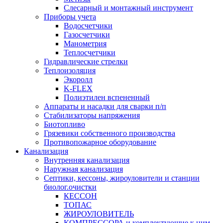
Слесарный и монтажный инструмент
Приборы учета
Водосчетчики
Газосчетчики
Манометрия
Теплосчетчики
Гидравлические стрелки
Теплоизоляция
Экоролл
K-FLEX
Полиэтилен вспененный
Аппараты и насадки для сварки п/п
Стабилизаторы напряжения
Биотопливо
Грязевики собственного производства
Противопожарное оборудование
Канализация
Внутренняя канализация
Наружная канализация
Септики, кессоны, жироуловители и станции
биолог.очистки
КЕССОН
ТОПАС
ЖИРОУЛОВИТЕЛЬ
КОМПРЕССОРА и комплектующие к ним