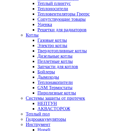
Теплый плинтус
Теплоносители
Тепловентиляторы Греерс
Сопутствующие товары
Уценка
Решетки для радиаторов
Котлы
Газовые котлы
Электро котлы
Твердотопливные котлы
Дизельные котлы
Пеллетные котлы
Запчасти для котлов
Бойлеры
Дымоходы
Теплонакопители
GSM Термостаты
Пиролизные котлы
Системы защиты от протечек
НЕПТУН
АКВАСТОРОЖ
Теплый пол
Гидроаккумуляторы
Инструмент
Hongli