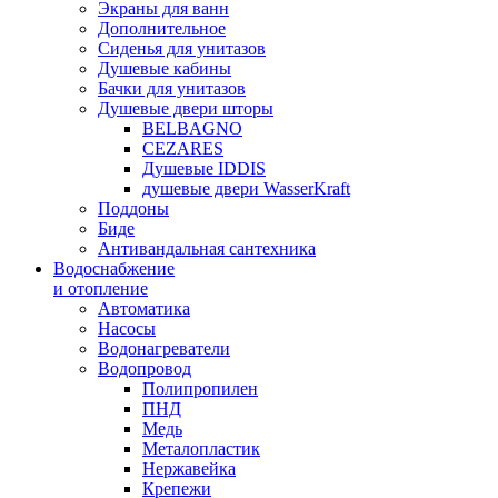
Экраны для ванн
Дополнительное
Сиденья для унитазов
Душевые кабины
Бачки для унитазов
Душевые двери шторы
BELBAGNO
CEZARES
Душевые IDDIS
душевые двери WasserKraft
Поддоны
Биде
Антивандальная сантехника
Водоснабжение
и отопление
Автоматика
Насосы
Водонагреватели
Водопровод
Полипропилен
ПНД
Медь
Металопластик
Нержавейка
Крепежи