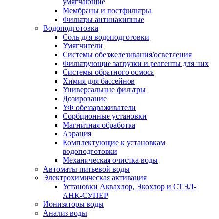
умягчающие
Мембраны и постфильтры
Фильтры антинакипные
Водоподготовка
Соль для водоподготовки
Умягчители
Системы обезжелезивания/осветления
Фильтрующие загрузки и реагенты для них
Системы обратного осмоса
Химия для бассейнов
Универсальные фильтры
Дозирование
УФ обеззараживатели
Сорбционные установки
Магнитная обработка
Аэрация
Комплектующие к установкам
водоподготовки
Механическая очистка воды
Автоматы питьевой воды
Электрохимическая активация
Установки Аквахлор, Экохлор и СТЭЛ-
АНК-СУПЕР
Ионизаторы воды
Анализ воды