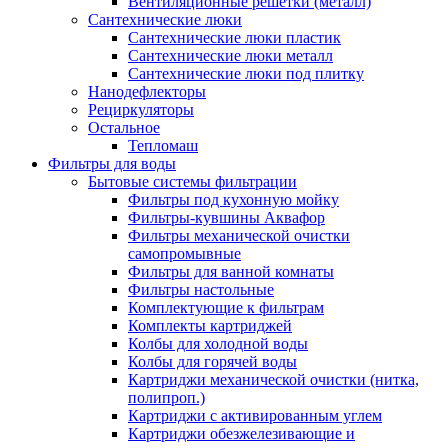
Вентиляционные решетки (металл)
Сантехнические люки
Сантехнические люки пластик
Сантехнические люки металл
Сантехнические люки под плитку
Нанодефлекторы
Рециркуляторы
Остальное
Тепломаш
Фильтры для воды
Бытовые системы фильтрации
Фильтры под кухонную мойку
Фильтры-кувшины Аквафор
Фильтры механической очистки
самопромывные
Фильтры для ванной комнаты
Фильтры настольные
Комплектующие к фильтрам
Комплекты картриджей
Колбы для холодной воды
Колбы для горячей воды
Картриджи механической очистки (нитка,
полипроп.)
Картриджи с активированным углем
Картриджи обезжелезивающие и