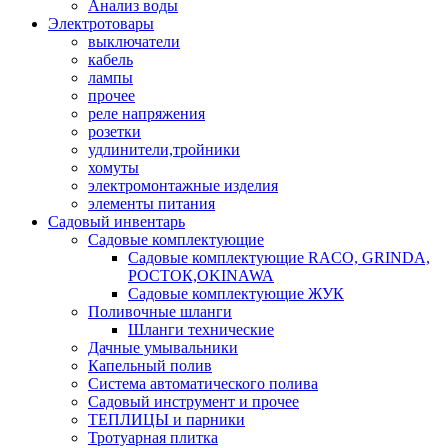
Анализ воды
Электротовары
выключатели
кабель
лампы
прочее
реле напряжения
розетки
удлинители,тройники
хомуты
электромонтажные изделия
элементы питания
Садовый инвентарь
Садовые комплектующие
Садовые комплектующие RACO, GRINDA,
РОСТОК,OKINAWA
Садовые комплектующие ЖУК
Поливочные шланги
Шланги технические
Дачные умывальники
Капельный полив
Система автоматического полива
Садовый инструмент и прочее
ТЕПЛИЦЫ и парники
Тротуарная плитка