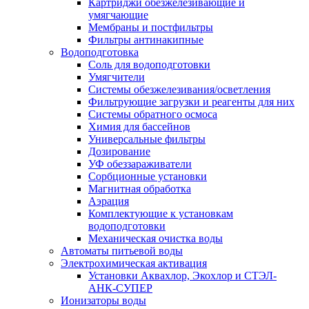
Картриджи обезжелезивающие и
умягчающие
Мембраны и постфильтры
Фильтры антинакипные
Водоподготовка
Соль для водоподготовки
Умягчители
Системы обезжелезивания/осветления
Фильтрующие загрузки и реагенты для них
Системы обратного осмоса
Химия для бассейнов
Универсальные фильтры
Дозирование
УФ обеззараживатели
Сорбционные установки
Магнитная обработка
Аэрация
Комплектующие к установкам
водоподготовки
Механическая очистка воды
Автоматы питьевой воды
Электрохимическая активация
Установки Аквахлор, Экохлор и СТЭЛ-
АНК-СУПЕР
Ионизаторы воды