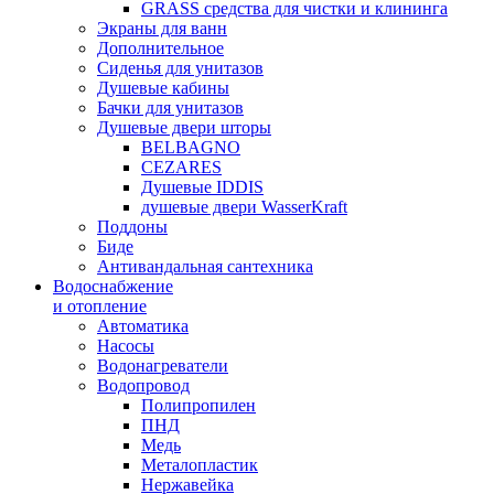
GRASS средства для чистки и клининга
Экраны для ванн
Дополнительное
Сиденья для унитазов
Душевые кабины
Бачки для унитазов
Душевые двери шторы
BELBAGNO
CEZARES
Душевые IDDIS
душевые двери WasserKraft
Поддоны
Биде
Антивандальная сантехника
Водоснабжение
и отопление
Автоматика
Насосы
Водонагреватели
Водопровод
Полипропилен
ПНД
Медь
Металопластик
Нержавейка