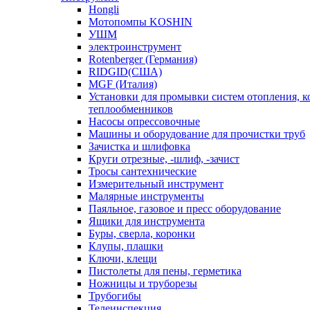
Hongli
Мотопомпы KOSHIN
УШМ
электроинструмент
Rotenberger (Германия)
RIDGID(США)
MGF (Италия)
Установки для промывки систем отопления, к
теплообменников
Насосы опрессовочные
Машины и оборудование для прочистки труб
Зачистка и шлифовка
Круги отрезные, -шлиф, -зачист
Тросы сантехнические
Измерительный инструмент
Малярные инструменты
Паяльное, газовое и пресс оборудование
Ящики для инструмента
Буры, сверла, коронки
Клупы, плашки
Ключи, клещи
Пистолеты для пены, герметика
Ножницы и труборезы
Трубогибы
Телеинспекция