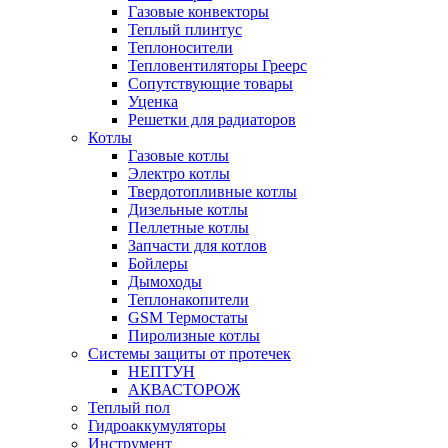
Газовые конвекторы
Теплый плинтус
Теплоносители
Тепловентиляторы Греерс
Сопутствующие товары
Уценка
Решетки для радиаторов
Котлы
Газовые котлы
Электро котлы
Твердотопливные котлы
Дизельные котлы
Пеллетные котлы
Запчасти для котлов
Бойлеры
Дымоходы
Теплонакопители
GSM Термостаты
Пиролизные котлы
Системы защиты от протечек
НЕПТУН
АКВАСТОРОЖ
Теплый пол
Гидроаккумуляторы
Инструмент