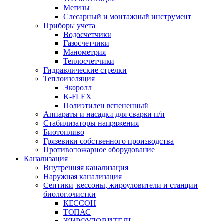
Метизы
Слесарный и монтажный инструмент
Приборы учета
Водосчетчики
Газосчетчики
Манометрия
Теплосчетчики
Гидравлические стрелки
Теплоизоляция
Экоролл
K-FLEX
Полиэтилен вспененный
Аппараты и насадки для сварки п/п
Стабилизаторы напряжения
Биотопливо
Грязевики собственного производства
Противопожарное оборудование
Канализация
Внутренняя канализация
Наружная канализация
Септики, кессоны, жироуловители и станции
биолог.очистки
КЕССОН
ТОПАС
ЖИРОУЛОВИТЕЛЬ