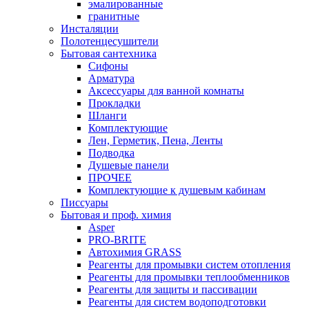
эмалированные
гранитные
Инсталяции
Полотенцесушители
Бытовая сантехника
Сифоны
Арматура
Аксессуары для ванной комнаты
Прокладки
Шланги
Комплектующие
Лен, Герметик, Пена, Ленты
Подводка
Душевые панели
ПРОЧЕЕ
Комплектующие к душевым кабинам
Писсуары
Бытовая и проф. химия
Asper
PRO-BRITE
Автохимия GRASS
Реагенты для промывки систем отопления
Реагенты для промывки теплообменников
Реагенты для защиты и пассивации
Реагенты для систем водоподготовки