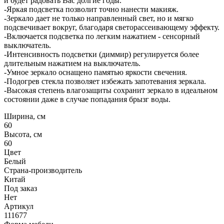
и будет радовать Вас долгие годы.
-Яркая подсветка позволит точно нанести макияж.
-Зеркало дает не только направленный свет, но и мягко
подсвечивает вокруг, благодаря светорассеивающему эффекту.
-Включается подсветка по легким нажатием - сенсорный
выключатель.
-Интенсивность подсветки (диммир) регулируется более
длительным нажатием на выключатель.
-Умное зеркало оснащено памятью яркости свечения.
-Подогрев стекла позволяет избежать запотевания зеркала.
-Высокая степень влагозащиты сохранит зеркало в идеальном
состоянии даже в случае попадания брызг воды.
Ширина, см
60
Высота, см
60
Цвет
Белый
Страна-производитель
Китай
Под заказ
Нет
Артикул
111677