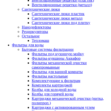
Вентиляционные решетки (пластик)
Вентиляционные решетки (металл)
Сантехнические люки
Сантехнические люки пластик
Сантехнические люки металл
Сантехнические люки под плитку
Нанодефлекторы
Рециркуляторы
Остальное
Тепломаш
Фильтры для воды
Бытовые системы фильтрации
Фильтры под кухонную мойку
Фильтры-кувшины Аквафор
Фильтры механической очистки
самопромывные
Фильтры для ванной комнаты
Фильтры настольные
Комплектующие к фильтрам
Комплекты картриджей
Колбы для холодной воды
Колбы для горячей воды
Картриджи механической очистки (нитка,
полипроп.)
Картриджи с активированным углем