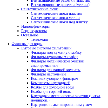
Вентиляционные решетки (пластик)
Вентиляционные решетки (металл)
Сантехнические люки
Сантехнические люки пластик
Сантехнические люки металл
Сантехнические люки под плитку
Нанодефлекторы
Рециркуляторы
Остальное
Тепломаш
Фильтры для воды
Бытовые системы фильтрации
Фильтры под кухонную мойку
Фильтры-кувшины Аквафор
Фильтры механической очистки
самопромывные
Фильтры для ванной комнаты
Фильтры настольные
Комплектующие к фильтрам
Комплекты картриджей
Колбы для холодной воды
Колбы для горячей воды
Картриджи механической очистки (нитка,
полипроп.)
Картриджи с активированным углем