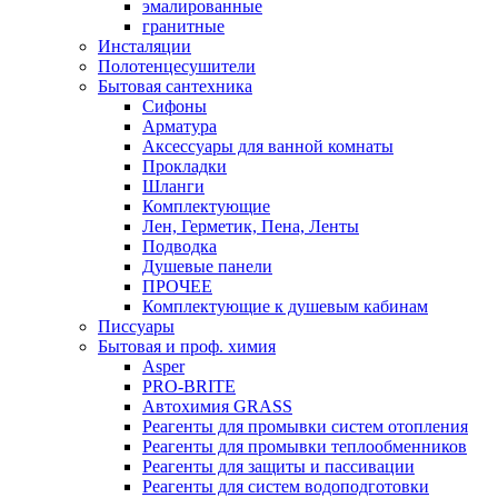
эмалированные
гранитные
Инсталяции
Полотенцесушители
Бытовая сантехника
Сифоны
Арматура
Аксессуары для ванной комнаты
Прокладки
Шланги
Комплектующие
Лен, Герметик, Пена, Ленты
Подводка
Душевые панели
ПРОЧЕЕ
Комплектующие к душевым кабинам
Писсуары
Бытовая и проф. химия
Asper
PRO-BRITE
Автохимия GRASS
Реагенты для промывки систем отопления
Реагенты для промывки теплообменников
Реагенты для защиты и пассивации
Реагенты для систем водоподготовки