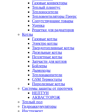
Газовые конвекторы
Теплый плинтус
Теплоносители
Тепловентиляторы Греерс
Сопутствующие товары
Уценка
Решетки для радиаторов
Котлы
Газовые котлы
Электро котлы
Твердотопливные котлы
Дизельные котлы
Пеллетные котлы
Запчасти для котлов
Бойлеры
Дымоходы
Теплонакопители
GSM Термостаты
Пиролизные котлы
Системы защиты от протечек
НЕПТУН
АКВАСТОРОЖ
Теплый пол
Гидроаккумуляторы
Инструмент