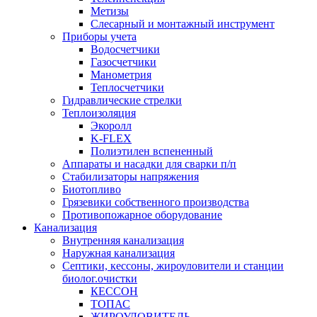
Метизы
Слесарный и монтажный инструмент
Приборы учета
Водосчетчики
Газосчетчики
Манометрия
Теплосчетчики
Гидравлические стрелки
Теплоизоляция
Экоролл
K-FLEX
Полиэтилен вспененный
Аппараты и насадки для сварки п/п
Стабилизаторы напряжения
Биотопливо
Грязевики собственного производства
Противопожарное оборудование
Канализация
Внутренняя канализация
Наружная канализация
Септики, кессоны, жироуловители и станции
биолог.очистки
КЕССОН
ТОПАС
ЖИРОУЛОВИТЕЛЬ