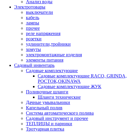
Анализ воды
Электротовары
выключатели
кабель
лампы
прочее
реле напряжения
розетки
удлинители,тройники
хомуты
электромонтажные изделия
элементы питания
Садовый инвентарь
Садовые комплектующие
Садовые комплектующие RACO, GRINDA,
РОСТОК,OKINAWA
Садовые комплектующие ЖУК
Поливочные шланги
Шланги технические
Дачные умывальники
Капельный полив
Система автоматического полива
Садовый инструмент и прочее
ТЕПЛИЦЫ и парники
Тротуарная плитка