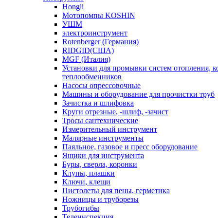
Hongli
Мотопомпы KOSHIN
УШМ
электроинструмент
Rotenberger (Германия)
RIDGID(США)
MGF (Италия)
Установки для промывки систем отопления, к
теплообменников
Насосы опрессовочные
Машины и оборудование для прочистки труб
Зачистка и шлифовка
Круги отрезные, -шлиф, -зачист
Тросы сантехнические
Измерительный инструмент
Малярные инструменты
Паяльное, газовое и пресс оборудование
Ящики для инструмента
Буры, сверла, коронки
Клупы, плашки
Ключи, клещи
Пистолеты для пены, герметика
Ножницы и труборезы
Трубогибы
Телеинспекция