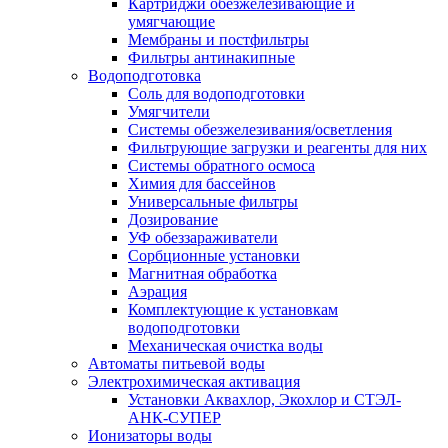
Картриджи обезжелезивающие и
умягчающие
Мембраны и постфильтры
Фильтры антинакипные
Водоподготовка
Соль для водоподготовки
Умягчители
Системы обезжелезивания/осветления
Фильтрующие загрузки и реагенты для них
Системы обратного осмоса
Химия для бассейнов
Универсальные фильтры
Дозирование
УФ обеззараживатели
Сорбционные установки
Магнитная обработка
Аэрация
Комплектующие к установкам
водоподготовки
Механическая очистка воды
Автоматы питьевой воды
Электрохимическая активация
Установки Аквахлор, Экохлор и СТЭЛ-
АНК-СУПЕР
Ионизаторы воды