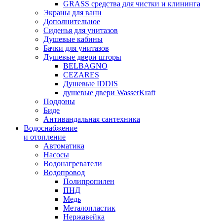
GRASS средства для чистки и клининга
Экраны для ванн
Дополнительное
Сиденья для унитазов
Душевые кабины
Бачки для унитазов
Душевые двери шторы
BELBAGNO
CEZARES
Душевые IDDIS
душевые двери WasserKraft
Поддоны
Биде
Антивандальная сантехника
Водоснабжение
и отопление
Автоматика
Насосы
Водонагреватели
Водопровод
Полипропилен
ПНД
Медь
Металопластик
Нержавейка