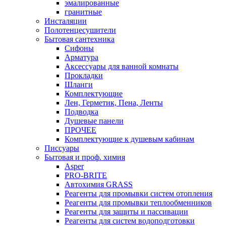
эмалированные
гранитные
Инсталяции
Полотенцесушители
Бытовая сантехника
Сифоны
Арматура
Аксессуары для ванной комнаты
Прокладки
Шланги
Комплектующие
Лен, Герметик, Пена, Ленты
Подводка
Душевые панели
ПРОЧЕЕ
Комплектующие к душевым кабинам
Писсуары
Бытовая и проф. химия
Asper
PRO-BRITE
Автохимия GRASS
Реагенты для промывки систем отопления
Реагенты для промывки теплообменников
Реагенты для защиты и пассивации
Реагенты для систем водоподготовки