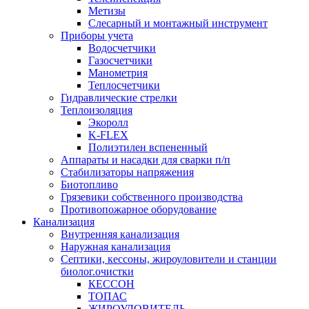
Метизы
Слесарный и монтажный инструмент
Приборы учета
Водосчетчики
Газосчетчики
Манометрия
Теплосчетчики
Гидравлические стрелки
Теплоизоляция
Экоролл
K-FLEX
Полиэтилен вспененный
Аппараты и насадки для сварки п/п
Стабилизаторы напряжения
Биотопливо
Грязевики собственного производства
Противопожарное оборудование
Канализация
Внутренняя канализация
Наружная канализация
Септики, кессоны, жироуловители и станции
биолог.очистки
КЕССОН
ТОПАС
ЖИРОУЛОВИТЕЛЬ