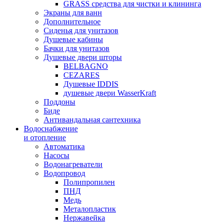
GRASS средства для чистки и клининга
Экраны для ванн
Дополнительное
Сиденья для унитазов
Душевые кабины
Бачки для унитазов
Душевые двери шторы
BELBAGNO
CEZARES
Душевые IDDIS
душевые двери WasserKraft
Поддоны
Биде
Антивандальная сантехника
Водоснабжение
и отопление
Автоматика
Насосы
Водонагреватели
Водопровод
Полипропилен
ПНД
Медь
Металопластик
Нержавейка