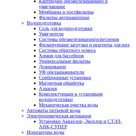
Картриджи обезжелезивающие и
умягчающие
Мембраны и постфильтры
Фильтры антинакипные
Водоподготовка
Соль для водоподготовки
Умягчители
Системы обезжелезивания/осветления
Фильтрующие загрузки и реагенты для них
Системы обратного осмоса
Химия для бассейнов
Универсальные фильтры
Дозирование
УФ обеззараживатели
Сорбционные установки
Магнитная обработка
Аэрация
Комплектующие к установкам
водоподготовки
Механическая очистка воды
Автоматы питьевой воды
Электрохимическая активация
Установки Аквахлор, Экохлор и СТЭЛ-
АНК-СУПЕР
Ионизаторы воды