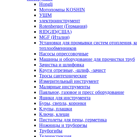
Hongli
Мотопомпы KOSHIN
УШМ
электроинструмент
Rotenberger (Германия)
RIDGID(США)
MGF (Италия)
Установки для промывки систем отопления, к
теплообменников
Насосы опрессовочные
Машины и оборудование для прочистки труб
Зачистка и шлифовка
Круги отрезные, -шлиф, -зачист
Тросы сантехнические
Измерительный инструмент
Малярные инструменты
Паяльное, газовое и пресс оборудование
Ящики для инструмента
Буры, сверла, коронки
Клупы, плашки
Ключи, клещи
Пистолеты для пены, герметика
Ножницы и труборезы
Трубогибы
Телеинспекция