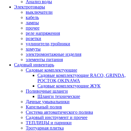
Анализ воды
Электротовары
выключатели
кабель
лампы
прочее
реле напряжения
розетки
удлинители,тройники
хомуты
электромонтажные изделия
элементы питания
Садовый инвентарь
Садовые комплектующие
Садовые комплектующие RACO, GRINDA,
РОСТОК,OKINAWA
Садовые комплектующие ЖУК
Поливочные шланги
Шланги технические
Дачные умывальники
Капельный полив
Система автоматического полива
Садовый инструмент и прочее
ТЕПЛИЦЫ и парники
Тротуарная плитка