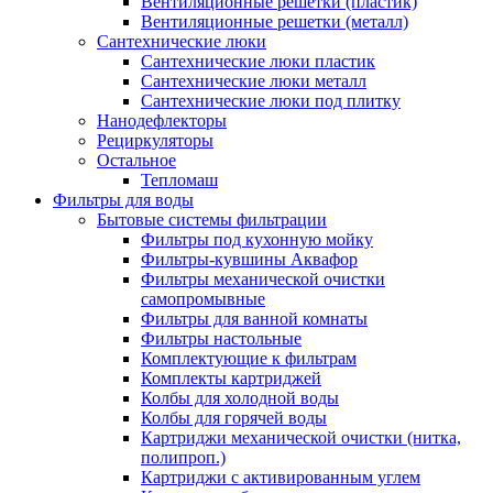
Вентиляционные решетки (пластик)
Вентиляционные решетки (металл)
Сантехнические люки
Сантехнические люки пластик
Сантехнические люки металл
Сантехнические люки под плитку
Нанодефлекторы
Рециркуляторы
Остальное
Тепломаш
Фильтры для воды
Бытовые системы фильтрации
Фильтры под кухонную мойку
Фильтры-кувшины Аквафор
Фильтры механической очистки
самопромывные
Фильтры для ванной комнаты
Фильтры настольные
Комплектующие к фильтрам
Комплекты картриджей
Колбы для холодной воды
Колбы для горячей воды
Картриджи механической очистки (нитка,
полипроп.)
Картриджи с активированным углем