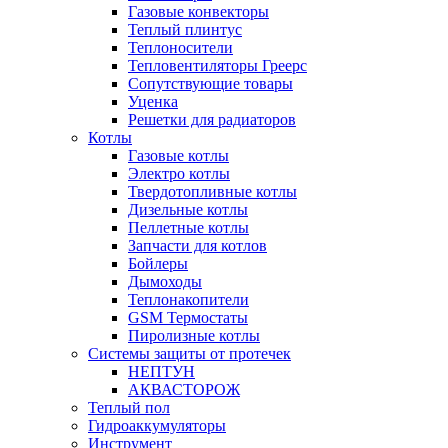
Газовые конвекторы
Теплый плинтус
Теплоносители
Тепловентиляторы Греерс
Сопутствующие товары
Уценка
Решетки для радиаторов
Котлы
Газовые котлы
Электро котлы
Твердотопливные котлы
Дизельные котлы
Пеллетные котлы
Запчасти для котлов
Бойлеры
Дымоходы
Теплонакопители
GSM Термостаты
Пиролизные котлы
Системы защиты от протечек
НЕПТУН
АКВАСТОРОЖ
Теплый пол
Гидроаккумуляторы
Инструмент