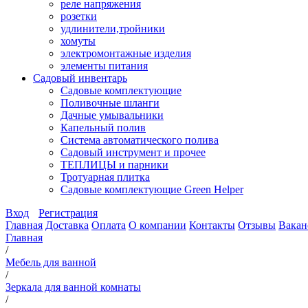
реле напряжения
розетки
удлинители,тройники
хомуты
электромонтажные изделия
элементы питания
Садовый инвентарь
Садовые комплектующие
Поливочные шланги
Дачные умывальники
Капельный полив
Система автоматического полива
Садовый инструмент и прочее
ТЕПЛИЦЫ и парники
Тротуарная плитка
Садовые комплектующие Green Helper
Вход
Регистрация
Главная
Доставка
Оплата
О компании
Контакты
Отзывы
Вакан
Главная
/
Мебель для ванной
/
Зеркала для ванной комнаты
/