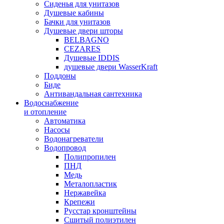
Сиденья для унитазов
Душевые кабины
Бачки для унитазов
Душевые двери шторы
BELBAGNO
CEZARES
Душевые IDDIS
душевые двери WasserKraft
Поддоны
Биде
Антивандальная сантехника
Водоснабжение
и отопление
Автоматика
Насосы
Водонагреватели
Водопровод
Полипропилен
ПНД
Медь
Металопластик
Нержавейка
Крепежи
Русстар кронштейны
Сшитый полиэтилен