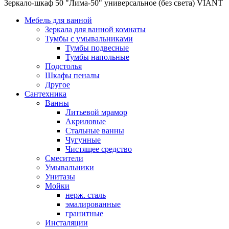
Зеркало-шкаф 50 "Лима-50" универсальное (без света) VIANT
Мебель для ванной
Зеркала для ванной комнаты
Тумбы с умывальниками
Тумбы подвесные
Тумбы напольные
Подстолья
Шкафы пеналы
Другое
Сантехника
Ванны
Литьевой мрамор
Акриловые
Стальные ванны
Чугунные
Чистящее средство
Смесители
Умывальники
Унитазы
Мойки
нерж. сталь
эмалированные
гранитные
Инсталяции