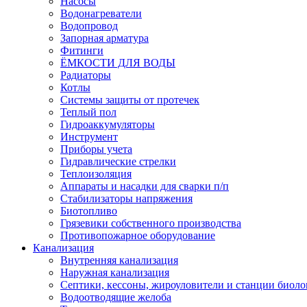
Насосы
Водонагреватели
Водопровод
Запорная арматура
Фитинги
ЁМКОСТИ ДЛЯ ВОДЫ
Радиаторы
Котлы
Системы защиты от протечек
Теплый пол
Гидроаккумуляторы
Инструмент
Приборы учета
Гидравлические стрелки
Теплоизоляция
Аппараты и насадки для сварки п/п
Стабилизаторы напряжения
Биотопливо
Грязевики собственного производства
Противопожарное оборудование
Канализация
Внутренняя канализация
Наружная канализация
Септики, кессоны, жироуловители и станции биоло
Водоотводящие желоба