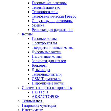
Газовые конвекторы
Теплый плинтус
Теплоносители
Тепловентиляторы Греерс
Сопутствующие товары
Уценка
Решетки для радиаторов
Котлы
Газовые котлы
Электро котлы
Твердотопливные котлы
Дизельные котлы
Пеллетные котлы
Запчасти для котлов
Бойлеры
Дымоходы
Теплонакопители
GSM Термостаты
Пиролизные котлы
Системы защиты от протечек
НЕПТУН
АКВАСТОРОЖ
Теплый пол
Гидроаккумуляторы
Инструмент