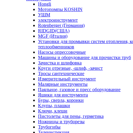
Hongli
Мотопомпы KOSHIN
УШМ
электроинструмент
Rotenberger (Германия)
RIDGID(США)
MGF (Италия)
Установки для промывки систем отопления, к
теплообменников
Насосы опрессовочные
Машины и оборудование для прочистки труб
Зачистка и шлифовка
Круги отрезные, -шлиф, -зачист
Тросы сантехнические
Измерительный инструмент
Малярные инструменты
Паяльное, газовое и пресс оборудование
Ящики для инструмента
Буры, сверла, коронки
Клупы, плашки
Ключи, клещи
Пистолеты для пены, герметика
Ножницы и труборезы
Трубогибы
Телеинспекция