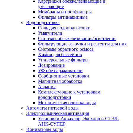
Картриджи обезжелезивающие и
умягчающие
Мембраны и постфильтры
Фильтры антинакипные
Водоподготовка
Соль для водоподготовки
Умягчители
Системы обезжелезивания/осветления
Фильтрующие загрузки и реагенты для них
Системы обратного осмоса
Химия для бассейнов
Универсальные фильтры
Дозирование
УФ обеззараживатели
Сорбционные установки
Магнитная обработка
Аэрация
Комплектующие к установкам
водоподготовки
Механическая очистка воды
Автоматы питьевой воды
Электрохимическая активация
Установки Аквахлор, Экохлор и СТЭЛ-
АНК-СУПЕР
Ионизаторы воды