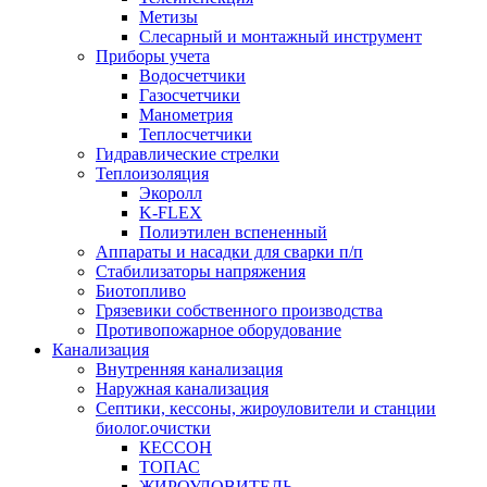
Метизы
Слесарный и монтажный инструмент
Приборы учета
Водосчетчики
Газосчетчики
Манометрия
Теплосчетчики
Гидравлические стрелки
Теплоизоляция
Экоролл
K-FLEX
Полиэтилен вспененный
Аппараты и насадки для сварки п/п
Стабилизаторы напряжения
Биотопливо
Грязевики собственного производства
Противопожарное оборудование
Канализация
Внутренняя канализация
Наружная канализация
Септики, кессоны, жироуловители и станции
биолог.очистки
КЕССОН
ТОПАС
ЖИРОУЛОВИТЕЛЬ