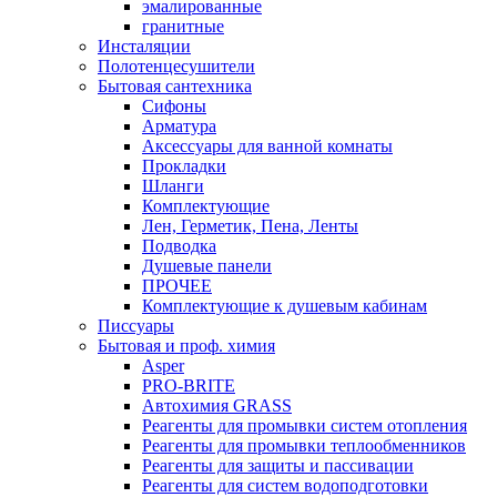
эмалированные
гранитные
Инсталяции
Полотенцесушители
Бытовая сантехника
Сифоны
Арматура
Аксессуары для ванной комнаты
Прокладки
Шланги
Комплектующие
Лен, Герметик, Пена, Ленты
Подводка
Душевые панели
ПРОЧЕЕ
Комплектующие к душевым кабинам
Писсуары
Бытовая и проф. химия
Asper
PRO-BRITE
Автохимия GRASS
Реагенты для промывки систем отопления
Реагенты для промывки теплообменников
Реагенты для защиты и пассивации
Реагенты для систем водоподготовки