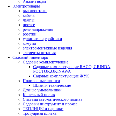
Анализ воды
Электротовары
выключатели
кабель
лампы
прочее
реле напряжения
розетки
удлинители,тройники
хомуты
электромонтажные изделия
элементы питания
Садовый инвентарь
Садовые комплектующие
Садовые комплектующие RACO, GRINDA,
РОСТОК,OKINAWA
Садовые комплектующие ЖУК
Поливочные шланги
Шланги технические
Дачные умывальники
Капельный полив
Система автоматического полива
Садовый инструмент и прочее
ТЕПЛИЦЫ и парники
Тротуарная плитка