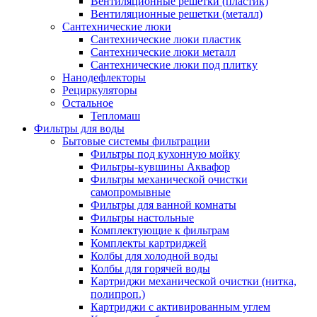
Вентиляционные решетки (пластик)
Вентиляционные решетки (металл)
Сантехнические люки
Сантехнические люки пластик
Сантехнические люки металл
Сантехнические люки под плитку
Нанодефлекторы
Рециркуляторы
Остальное
Тепломаш
Фильтры для воды
Бытовые системы фильтрации
Фильтры под кухонную мойку
Фильтры-кувшины Аквафор
Фильтры механической очистки
самопромывные
Фильтры для ванной комнаты
Фильтры настольные
Комплектующие к фильтрам
Комплекты картриджей
Колбы для холодной воды
Колбы для горячей воды
Картриджи механической очистки (нитка,
полипроп.)
Картриджи с активированным углем