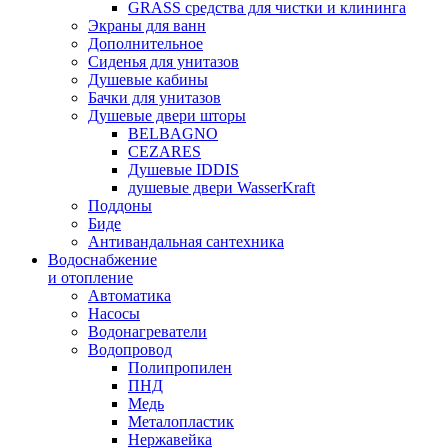
GRASS средства для чистки и клининга
Экраны для ванн
Дополнительное
Сиденья для унитазов
Душевые кабины
Бачки для унитазов
Душевые двери шторы
BELBAGNO
CEZARES
Душевые IDDIS
душевые двери WasserKraft
Поддоны
Биде
Антивандальная сантехника
Водоснабжение
и отопление
Автоматика
Насосы
Водонагреватели
Водопровод
Полипропилен
ПНД
Медь
Металопластик
Нержавейка