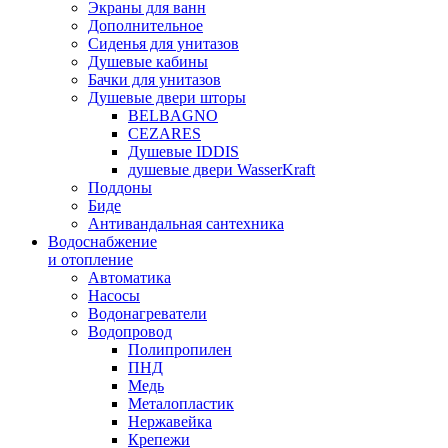
Экраны для ванн
Дополнительное
Сиденья для унитазов
Душевые кабины
Бачки для унитазов
Душевые двери шторы
BELBAGNO
CEZARES
Душевые IDDIS
душевые двери WasserKraft
Поддоны
Биде
Антивандальная сантехника
Водоснабжение
и отопление
Автоматика
Насосы
Водонагреватели
Водопровод
Полипропилен
ПНД
Медь
Металопластик
Нержавейка
Крепежи