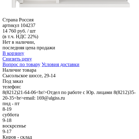
Страна
Россия
артикул
104237
14 760 руб. / шт
(в т.ч. НДС 22%)
Нет в наличии,
последняя цена продажи
В корзину
Снизить цену
Вопрос по товару
Условия доставки
Наличие товара
Сысольское шоссе, 29-14
Под заказ
телефон:
8(8212)21-64-06<br/>Отдел по работе с Юр. лицами 8(8212)35-
20-35<br>email: 169@algiss.ru
пнд - пт
8-19
суббота
9-18
воскрсенье
9-17
Киров - склад