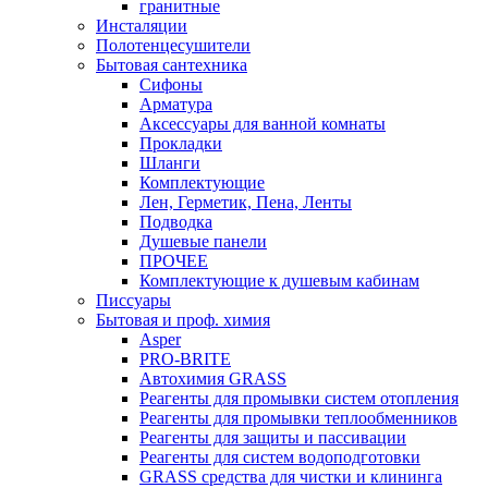
гранитные
Инсталяции
Полотенцесушители
Бытовая сантехника
Сифоны
Арматура
Аксессуары для ванной комнаты
Прокладки
Шланги
Комплектующие
Лен, Герметик, Пена, Ленты
Подводка
Душевые панели
ПРОЧЕЕ
Комплектующие к душевым кабинам
Писсуары
Бытовая и проф. химия
Asper
PRO-BRITE
Автохимия GRASS
Реагенты для промывки систем отопления
Реагенты для промывки теплообменников
Реагенты для защиты и пассивации
Реагенты для систем водоподготовки
GRASS средства для чистки и клининга