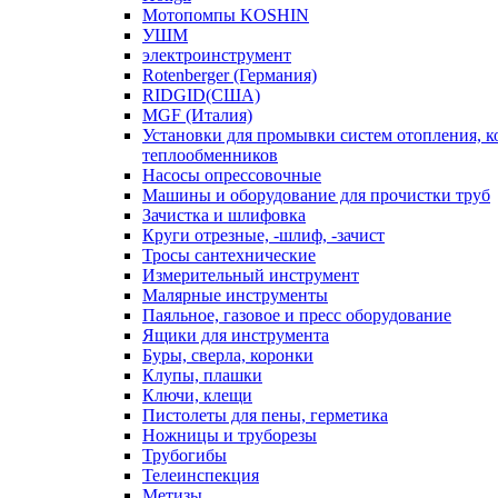
Мотопомпы KOSHIN
УШМ
электроинструмент
Rotenberger (Германия)
RIDGID(США)
MGF (Италия)
Установки для промывки систем отопления, к
теплообменников
Насосы опрессовочные
Машины и оборудование для прочистки труб
Зачистка и шлифовка
Круги отрезные, -шлиф, -зачист
Тросы сантехнические
Измерительный инструмент
Малярные инструменты
Паяльное, газовое и пресс оборудование
Ящики для инструмента
Буры, сверла, коронки
Клупы, плашки
Ключи, клещи
Пистолеты для пены, герметика
Ножницы и труборезы
Трубогибы
Телеинспекция
Метизы