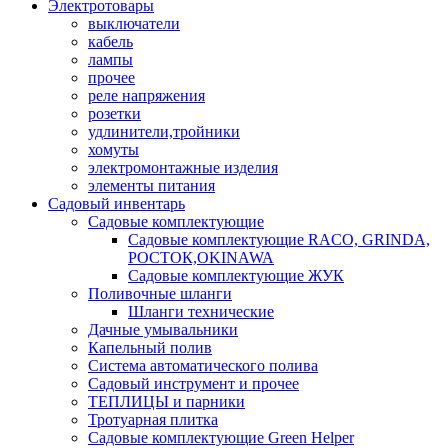
Электротовары
выключатели
кабель
лампы
прочее
реле напряжения
розетки
удлинители,тройники
хомуты
электромонтажные изделия
элементы питания
Садовый инвентарь
Садовые комплектующие
Садовые комплектующие RACO, GRINDA,
РОСТОК,OKINAWA
Садовые комплектующие ЖУК
Поливочные шланги
Шланги технические
Дачные умывальники
Капельный полив
Система автоматического полива
Садовый инструмент и прочее
ТЕПЛИЦЫ и парники
Тротуарная плитка
Садовые комплектующие Green Helper