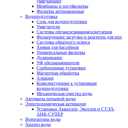
умягчающие
Мембраны и постфильтры
Фильтры антинакипные
Водоподготовка
Соль для водоподготовки
Умягчители
Системы обезжелезивания/осветления
Фильтрующие загрузки и реагенты для них
Системы обратного осмоса
Химия для бассейнов
Универсальные фильтры
Дозирование
УФ обеззараживатели
Сорбционные установки
Магнитная обработка
Аэрация
Комплектующие к установкам
водоподготовки
Механическая очистка воды
Автоматы питьевой воды
Электрохимическая активация
Установки Аквахлор, Экохлор и СТЭЛ-
АНК-СУПЕР
Ионизаторы воды
Анализ воды