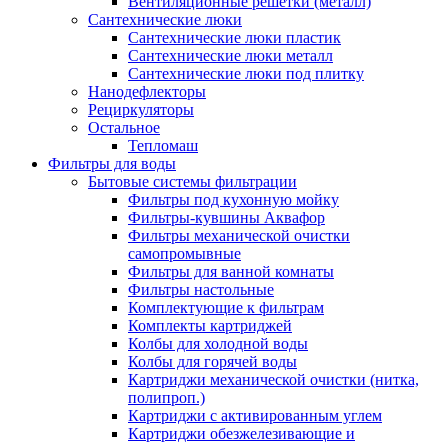
Вентиляционные решетки (металл)
Сантехнические люки
Сантехнические люки пластик
Сантехнические люки металл
Сантехнические люки под плитку
Нанодефлекторы
Рециркуляторы
Остальное
Тепломаш
Фильтры для воды
Бытовые системы фильтрации
Фильтры под кухонную мойку
Фильтры-кувшины Аквафор
Фильтры механической очистки
самопромывные
Фильтры для ванной комнаты
Фильтры настольные
Комплектующие к фильтрам
Комплекты картриджей
Колбы для холодной воды
Колбы для горячей воды
Картриджи механической очистки (нитка,
полипроп.)
Картриджи с активированным углем
Картриджи обезжелезивающие и