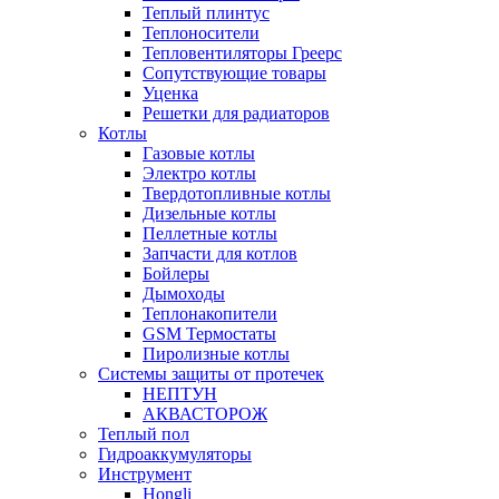
Теплый плинтус
Теплоносители
Тепловентиляторы Греерс
Сопутствующие товары
Уценка
Решетки для радиаторов
Котлы
Газовые котлы
Электро котлы
Твердотопливные котлы
Дизельные котлы
Пеллетные котлы
Запчасти для котлов
Бойлеры
Дымоходы
Теплонакопители
GSM Термостаты
Пиролизные котлы
Системы защиты от протечек
НЕПТУН
АКВАСТОРОЖ
Теплый пол
Гидроаккумуляторы
Инструмент
Hongli