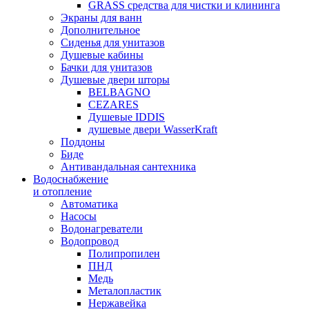
GRASS средства для чистки и клининга
Экраны для ванн
Дополнительное
Сиденья для унитазов
Душевые кабины
Бачки для унитазов
Душевые двери шторы
BELBAGNO
CEZARES
Душевые IDDIS
душевые двери WasserKraft
Поддоны
Биде
Антивандальная сантехника
Водоснабжение
и отопление
Автоматика
Насосы
Водонагреватели
Водопровод
Полипропилен
ПНД
Медь
Металопластик
Нержавейка