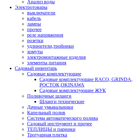
Анализ воды
Электротовары
выключатели
кабель
лампы
прочее
реле напряжения
розетки
удлинители,тройники
хомуты
электромонтажные изделия
элементы питания
Садовый инвентарь
Садовые комплектующие
Садовые комплектующие RACO, GRINDA,
РОСТОК,OKINAWA
Садовые комплектующие ЖУК
Поливочные шланги
Шланги технические
Дачные умывальники
Капельный полив
Система автоматического полива
Садовый инструмент и прочее
ТЕПЛИЦЫ и парники
Тротуарная плитка