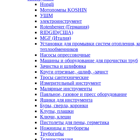
Hongli
Мотопомпы KOSHIN
УШМ
электроинструмент
Rotenberger (Германия)
RIDGID(США)
MGF (Италия)
Установки для промывки систем отопления, к
теплообменников
Насосы опрессовочные
Машины и оборудование для прочистки труб
Зачистка и шлифовка
Круги отрезные, -шлиф, -зачист
Тросы сантехнические
Измерительный инструмент
Малярные инструменты
Паяльное, газовое и пресс оборудование
Ящики для инструмента
Буры, сверла, коронки
Клупы, плашки
Ключи, клещи
Пистолеты для пены, герметика
Ножницы и труборезы
Трубогибы
Телеинспекция