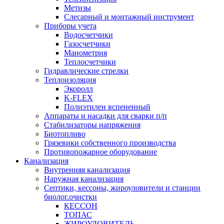
Метизы
Слесарный и монтажный инструмент
Приборы учета
Водосчетчики
Газосчетчики
Манометрия
Теплосчетчики
Гидравлические стрелки
Теплоизоляция
Экоролл
K-FLEX
Полиэтилен вспененный
Аппараты и насадки для сварки п/п
Стабилизаторы напряжения
Биотопливо
Грязевики собственного производства
Противопожарное оборудование
Канализация
Внутренняя канализация
Наружная канализация
Септики, кессоны, жироуловители и станции
биолог.очистки
КЕССОН
ТОПАС
ЖИРОУЛОВИТЕЛЬ