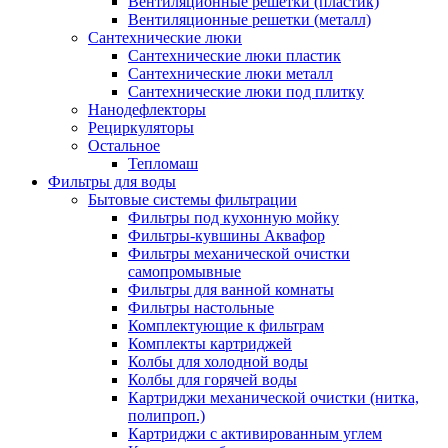
Вентиляционные решетки (пластик)
Вентиляционные решетки (металл)
Сантехнические люки
Сантехнические люки пластик
Сантехнические люки металл
Сантехнические люки под плитку
Нанодефлекторы
Рециркуляторы
Остальное
Тепломаш
Фильтры для воды
Бытовые системы фильтрации
Фильтры под кухонную мойку
Фильтры-кувшины Аквафор
Фильтры механической очистки
самопромывные
Фильтры для ванной комнаты
Фильтры настольные
Комплектующие к фильтрам
Комплекты картриджей
Колбы для холодной воды
Колбы для горячей воды
Картриджи механической очистки (нитка,
полипроп.)
Картриджи с активированным углем