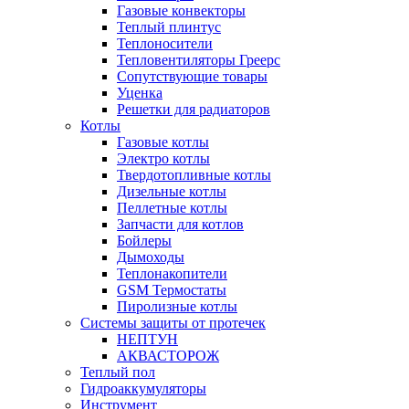
Газовые конвекторы
Теплый плинтус
Теплоносители
Тепловентиляторы Греерс
Сопутствующие товары
Уценка
Решетки для радиаторов
Котлы
Газовые котлы
Электро котлы
Твердотопливные котлы
Дизельные котлы
Пеллетные котлы
Запчасти для котлов
Бойлеры
Дымоходы
Теплонакопители
GSM Термостаты
Пиролизные котлы
Системы защиты от протечек
НЕПТУН
АКВАСТОРОЖ
Теплый пол
Гидроаккумуляторы
Инструмент