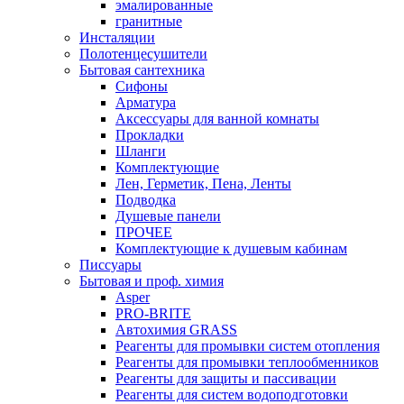
эмалированные
гранитные
Инсталяции
Полотенцесушители
Бытовая сантехника
Сифоны
Арматура
Аксессуары для ванной комнаты
Прокладки
Шланги
Комплектующие
Лен, Герметик, Пена, Ленты
Подводка
Душевые панели
ПРОЧЕЕ
Комплектующие к душевым кабинам
Писсуары
Бытовая и проф. химия
Asper
PRO-BRITE
Автохимия GRASS
Реагенты для промывки систем отопления
Реагенты для промывки теплообменников
Реагенты для защиты и пассивации
Реагенты для систем водоподготовки