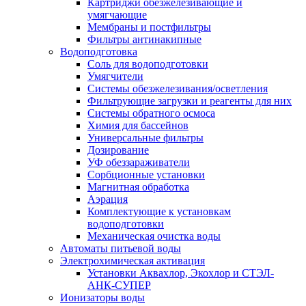
Картриджи обезжелезивающие и
умягчающие
Мембраны и постфильтры
Фильтры антинакипные
Водоподготовка
Соль для водоподготовки
Умягчители
Системы обезжелезивания/осветления
Фильтрующие загрузки и реагенты для них
Системы обратного осмоса
Химия для бассейнов
Универсальные фильтры
Дозирование
УФ обеззараживатели
Сорбционные установки
Магнитная обработка
Аэрация
Комплектующие к установкам
водоподготовки
Механическая очистка воды
Автоматы питьевой воды
Электрохимическая активация
Установки Аквахлор, Экохлор и СТЭЛ-
АНК-СУПЕР
Ионизаторы воды