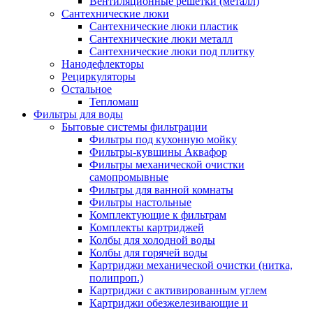
Вентиляционные решетки (металл)
Сантехнические люки
Сантехнические люки пластик
Сантехнические люки металл
Сантехнические люки под плитку
Нанодефлекторы
Рециркуляторы
Остальное
Тепломаш
Фильтры для воды
Бытовые системы фильтрации
Фильтры под кухонную мойку
Фильтры-кувшины Аквафор
Фильтры механической очистки
самопромывные
Фильтры для ванной комнаты
Фильтры настольные
Комплектующие к фильтрам
Комплекты картриджей
Колбы для холодной воды
Колбы для горячей воды
Картриджи механической очистки (нитка,
полипроп.)
Картриджи с активированным углем
Картриджи обезжелезивающие и