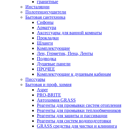
гранитные
Инсталяции
Полотенцесушители
Бытовая сантехника
Сифоны
Арматура
Аксессуары для ванной комнаты
Прокладки
Шланги
Комплектующие
Лен, Герметик, Пена, Ленты
Подводка
Душевые панели
ПРОЧЕЕ
Комплектующие к душевым кабинам
Писсуары
Бытовая и проф. химия
Asper
PRO-BRITE
Автохимия GRASS
Реагенты для промывки систем отопления
Реагенты для промывки теплообменников
Реагенты для защиты и пассивации
Реагенты для систем водоподготовки
GRASS средства для чистки и клининга