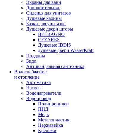
Экраны для ванн
Дополнительное
Сиденья для унитазов
Душевые кабины
Бачки для унитазов
Душевые двери шторы
BELBAGNO
CEZARES
Душевые IDDIS
душевые двери WasserKraft
Поддоны
Биде
Антивандальная сантехника
Водоснабжение
и отопление
Автоматика
Насосы
Водонагреватели
Водопровод
Полипропилен
ПНД
Медь
Металопластик
Нержавейка
Крепежи