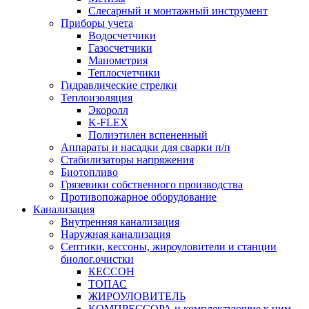
Слесарный и монтажный инструмент
Приборы учета
Водосчетчики
Газосчетчики
Манометрия
Теплосчетчики
Гидравлические стрелки
Теплоизоляция
Экоролл
K-FLEX
Полиэтилен вспененный
Аппараты и насадки для сварки п/п
Стабилизаторы напряжения
Биотопливо
Грязевики собственного производства
Противопожарное оборудование
Канализация
Внутренняя канализация
Наружная канализация
Септики, кессоны, жироуловители и станции
биолог.очистки
КЕССОН
ТОПАС
ЖИРОУЛОВИТЕЛЬ
КОМПРЕССОРА и комплектующие к ним