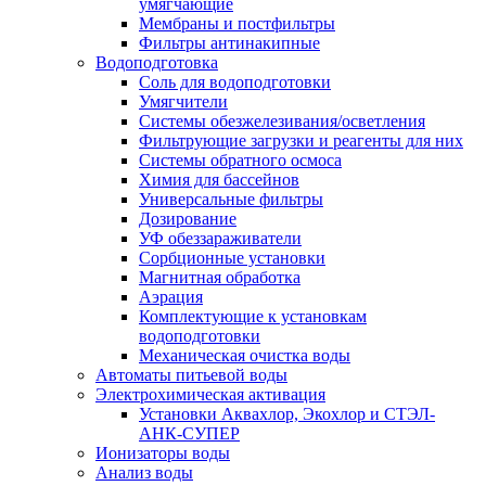
умягчающие
Мембраны и постфильтры
Фильтры антинакипные
Водоподготовка
Соль для водоподготовки
Умягчители
Системы обезжелезивания/осветления
Фильтрующие загрузки и реагенты для них
Системы обратного осмоса
Химия для бассейнов
Универсальные фильтры
Дозирование
УФ обеззараживатели
Сорбционные установки
Магнитная обработка
Аэрация
Комплектующие к установкам
водоподготовки
Механическая очистка воды
Автоматы питьевой воды
Электрохимическая активация
Установки Аквахлор, Экохлор и СТЭЛ-
АНК-СУПЕР
Ионизаторы воды
Анализ воды