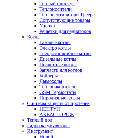
Теплый плинтус
Теплоносители
Тепловентиляторы Греерс
Сопутствующие товары
Уценка
Решетки для радиаторов
Котлы
Газовые котлы
Электро котлы
Твердотопливные котлы
Дизельные котлы
Пеллетные котлы
Запчасти для котлов
Бойлеры
Дымоходы
Теплонакопители
GSM Термостаты
Пиролизные котлы
Системы защиты от протечек
НЕПТУН
АКВАСТОРОЖ
Теплый пол
Гидроаккумуляторы
Инструмент
Hongli