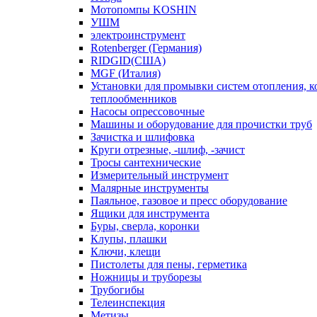
Мотопомпы KOSHIN
УШМ
электроинструмент
Rotenberger (Германия)
RIDGID(США)
MGF (Италия)
Установки для промывки систем отопления, к
теплообменников
Насосы опрессовочные
Машины и оборудование для прочистки труб
Зачистка и шлифовка
Круги отрезные, -шлиф, -зачист
Тросы сантехнические
Измерительный инструмент
Малярные инструменты
Паяльное, газовое и пресс оборудование
Ящики для инструмента
Буры, сверла, коронки
Клупы, плашки
Ключи, клещи
Пистолеты для пены, герметика
Ножницы и труборезы
Трубогибы
Телеинспекция
Метизы