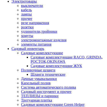
Электротовары
выключатели
кабель
лампы
прочее
реле напряжения
розетки
удлинители,тройники
хомуты
электромонтажные изделия
элементы питания
Садовый инвентарь
Садовые комплектующие
Садовые комплектующие RACO, GRINDA,
РОСТОК,OKINAWA
Садовые комплектующие ЖУК
Поливочные шланги
Шланги технические
Дачные умывальники
Капельный полив
Система автоматического полива
Садовый инструмент и прочее
ТЕПЛИЦЫ и парники
Тротуарная плитка
Садовые комплектующие Green Helper