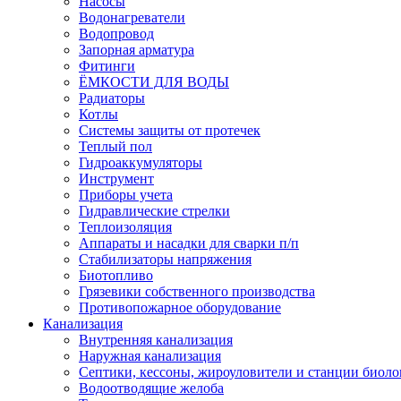
Насосы
Водонагреватели
Водопровод
Запорная арматура
Фитинги
ЁМКОСТИ ДЛЯ ВОДЫ
Радиаторы
Котлы
Системы защиты от протечек
Теплый пол
Гидроаккумуляторы
Инструмент
Приборы учета
Гидравлические стрелки
Теплоизоляция
Аппараты и насадки для сварки п/п
Стабилизаторы напряжения
Биотопливо
Грязевики собственного производства
Противопожарное оборудование
Канализация
Внутренняя канализация
Наружная канализация
Септики, кессоны, жироуловители и станции биоло
Водоотводящие желоба