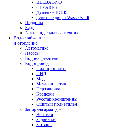
BELBAGNO
CEZARES
Душевые IDDIS
душевые двери WasserKraft
Поддоны
Биде
Антивандальная сантехника
Водоснабжение
и отопление
Автоматика
Насосы
Водонагреватели
Водопровод
Полипропилен
ПНД
Медь
Металопластик
Нержавейка
Крепежи
Русстар кронштейны
Сшитый полиэтилен
Запорная арматура
Вентили
Задвижки
Затворы