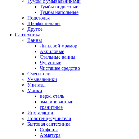
Тумбы с умывальниками
Тумбы подвесные
Тумбы напольные
Подстолья
Шкафы пеналы
Другое
Сантехника
Ванны
Литьевой мрамор
Акриловые
Стальные ванны
Чугунные
Чистящее средство
Смесители
Умывальники
Унитазы
Мойки
нерж. сталь
эмалированные
гранитные
Инсталяции
Полотенцесушители
Бытовая сантехника
Сифоны
Арматура