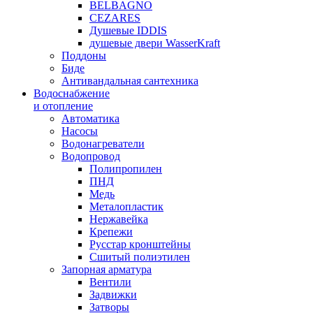
BELBAGNO
CEZARES
Душевые IDDIS
душевые двери WasserKraft
Поддоны
Биде
Антивандальная сантехника
Водоснабжение
и отопление
Автоматика
Насосы
Водонагреватели
Водопровод
Полипропилен
ПНД
Медь
Металопластик
Нержавейка
Крепежи
Русстар кронштейны
Сшитый полиэтилен
Запорная арматура
Вентили
Задвижки
Затворы