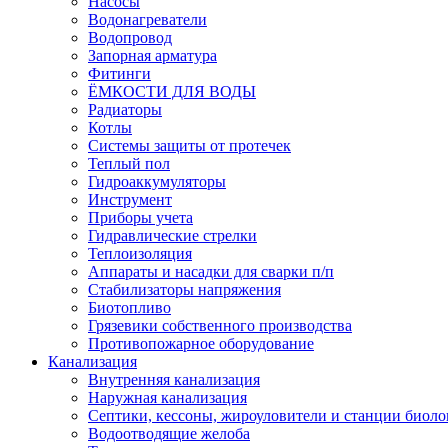
Насосы
Водонагреватели
Водопровод
Запорная арматура
Фитинги
ЁМКОСТИ ДЛЯ ВОДЫ
Радиаторы
Котлы
Системы защиты от протечек
Теплый пол
Гидроаккумуляторы
Инструмент
Приборы учета
Гидравлические стрелки
Теплоизоляция
Аппараты и насадки для сварки п/п
Стабилизаторы напряжения
Биотопливо
Грязевики собственного производства
Противопожарное оборудование
Канализация
Внутренняя канализация
Наружная канализация
Септики, кессоны, жироуловители и станции биоло
Водоотводящие желоба