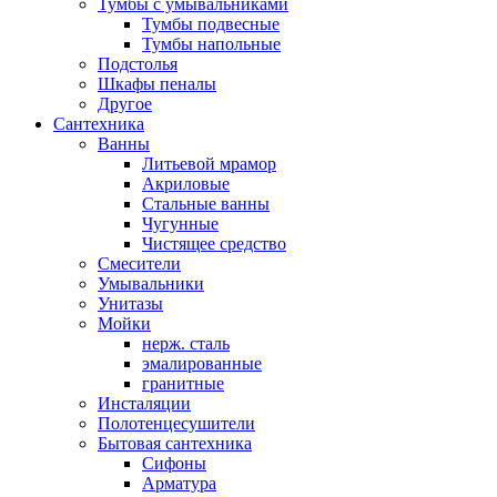
Тумбы с умывальниками
Тумбы подвесные
Тумбы напольные
Подстолья
Шкафы пеналы
Другое
Сантехника
Ванны
Литьевой мрамор
Акриловые
Стальные ванны
Чугунные
Чистящее средство
Смесители
Умывальники
Унитазы
Мойки
нерж. сталь
эмалированные
гранитные
Инсталяции
Полотенцесушители
Бытовая сантехника
Сифоны
Арматура