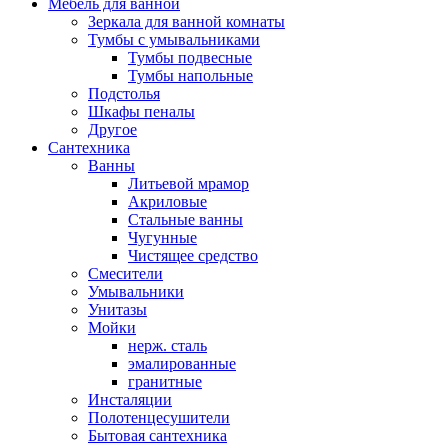
Мебель для ванной
Зеркала для ванной комнаты
Тумбы с умывальниками
Тумбы подвесные
Тумбы напольные
Подстолья
Шкафы пеналы
Другое
Сантехника
Ванны
Литьевой мрамор
Акриловые
Стальные ванны
Чугунные
Чистящее средство
Смесители
Умывальники
Унитазы
Мойки
нерж. сталь
эмалированные
гранитные
Инсталяции
Полотенцесушители
Бытовая сантехника