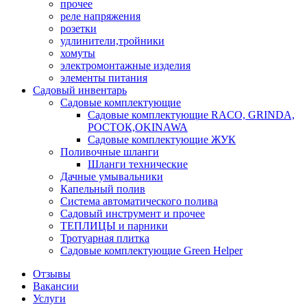
прочее
реле напряжения
розетки
удлинители,тройники
хомуты
электромонтажные изделия
элементы питания
Садовый инвентарь
Садовые комплектующие
Садовые комплектующие RACO, GRINDA,
РОСТОК,OKINAWA
Садовые комплектующие ЖУК
Поливочные шланги
Шланги технические
Дачные умывальники
Капельный полив
Система автоматического полива
Садовый инструмент и прочее
ТЕПЛИЦЫ и парники
Тротуарная плитка
Садовые комплектующие Green Helper
Отзывы
Вакансии
Услуги