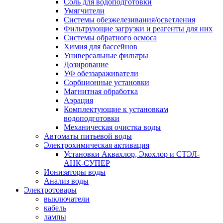
Соль для водоподготовки
Умягчители
Системы обезжелезивания/осветления
Фильтрующие загрузки и реагенты для них
Системы обратного осмоса
Химия для бассейнов
Универсальные фильтры
Дозирование
УФ обеззараживатели
Сорбционные установки
Магнитная обработка
Аэрация
Комплектующие к установкам
водоподготовки
Механическая очистка воды
Автоматы питьевой воды
Электрохимическая активация
Установки Аквахлор, Экохлор и СТЭЛ-
АНК-СУПЕР
Ионизаторы воды
Анализ воды
Электротовары
выключатели
кабель
лампы