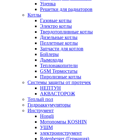
Уценка
Решетки для радиаторов
Котлы
Газовые котлы
Электро котлы
Твердотопливные котлы
Дизельные котлы
Пеллетные котлы
Запчасти для котлов
Бойлеры
Дымоходы
Теплонакопители
GSM Термостаты
Пиролизные котлы
Системы защиты от протечек
НЕПТУН
АКВАСТОРОЖ
Теплый пол
Гидроаккумуляторы
Инструмент
Hongli
Мотопомпы KOSHIN
УШМ
электроинструмент
Rotenberger (Германия)