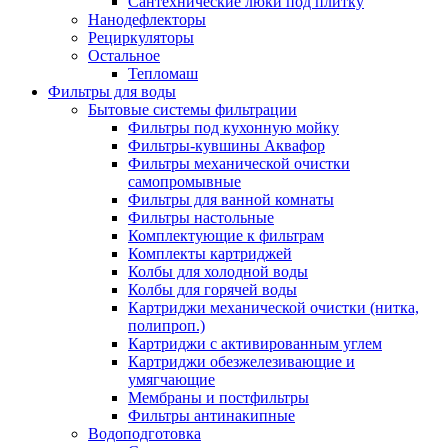
Сантехнические люки под плитку
Нанодефлекторы
Рециркуляторы
Остальное
Тепломаш
Фильтры для воды
Бытовые системы фильтрации
Фильтры под кухонную мойку
Фильтры-кувшины Аквафор
Фильтры механической очистки
самопромывные
Фильтры для ванной комнаты
Фильтры настольные
Комплектующие к фильтрам
Комплекты картриджей
Колбы для холодной воды
Колбы для горячей воды
Картриджи механической очистки (нитка,
полипроп.)
Картриджи с активированным углем
Картриджи обезжелезивающие и
умягчающие
Мембраны и постфильтры
Фильтры антинакипные
Водоподготовка