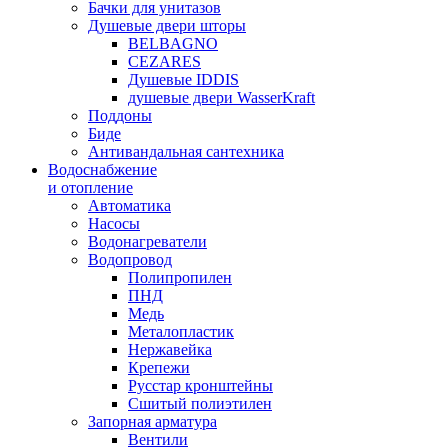
Бачки для унитазов
Душевые двери шторы
BELBAGNO
CEZARES
Душевые IDDIS
душевые двери WasserKraft
Поддоны
Биде
Антивандальная сантехника
Водоснабжение
и отопление
Автоматика
Насосы
Водонагреватели
Водопровод
Полипропилен
ПНД
Медь
Металопластик
Нержавейка
Крепежи
Русстар кронштейны
Сшитый полиэтилен
Запорная арматура
Вентили