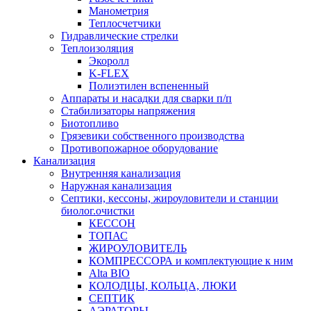
Манометрия
Теплосчетчики
Гидравлические стрелки
Теплоизоляция
Экоролл
K-FLEX
Полиэтилен вспененный
Аппараты и насадки для сварки п/п
Стабилизаторы напряжения
Биотопливо
Грязевики собственного производства
Противопожарное оборудование
Канализация
Внутренняя канализация
Наружная канализация
Септики, кессоны, жироуловители и станции
биолог.очистки
КЕССОН
ТОПАС
ЖИРОУЛОВИТЕЛЬ
КОМПРЕССОРА и комплектующие к ним
Alta BIO
КОЛОДЦЫ, КОЛЬЦА, ЛЮКИ
СЕПТИК
АЭРАТОРЫ