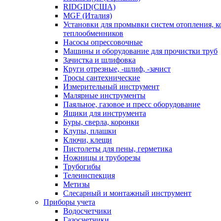
RIDGID(США)
MGF (Италия)
Установки для промывки систем отопления, к
теплообменников
Насосы опрессовочные
Машины и оборудование для прочистки труб
Зачистка и шлифовка
Круги отрезные, -шлиф, -зачист
Тросы сантехнические
Измерительный инструмент
Малярные инструменты
Паяльное, газовое и пресс оборудование
Ящики для инструмента
Буры, сверла, коронки
Клупы, плашки
Ключи, клещи
Пистолеты для пены, герметика
Ножницы и труборезы
Трубогибы
Телеинспекция
Метизы
Слесарный и монтажный инструмент
Приборы учета
Водосчетчики
Газосчетчики