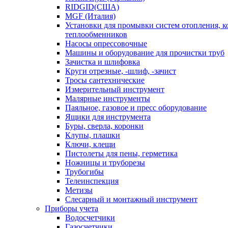
RIDGID(США)
MGF (Италия)
Установки для промывки систем отопления, к
теплообменников
Насосы опрессовочные
Машины и оборудование для прочистки труб
Зачистка и шлифовка
Круги отрезные, -шлиф, -зачист
Тросы сантехнические
Измерительный инструмент
Малярные инструменты
Паяльное, газовое и пресс оборудование
Ящики для инструмента
Буры, сверла, коронки
Клупы, плашки
Ключи, клещи
Пистолеты для пены, герметика
Ножницы и труборезы
Трубогибы
Телеинспекция
Метизы
Слесарный и монтажный инструмент
Приборы учета
Водосчетчики
Газосчетчики