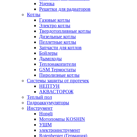
Уценка
Решетки для радиаторов
Котлы
Газовые котлы
Электро котлы
Твердотопливные котлы
Дизельные котлы
Пеллетные котлы
Запчасти для котлов
Бойлеры
Дымоходы
Теплонакопители
GSM Термостаты
Пиролизные котлы
Системы защиты от протечек
НЕПТУН
АКВАСТОРОЖ
Теплый пол
Гидроаккумуляторы
Инструмент
Hongli
Мотопомпы KOSHIN
УШМ
электроинструмент
Rotenberger (Германия)