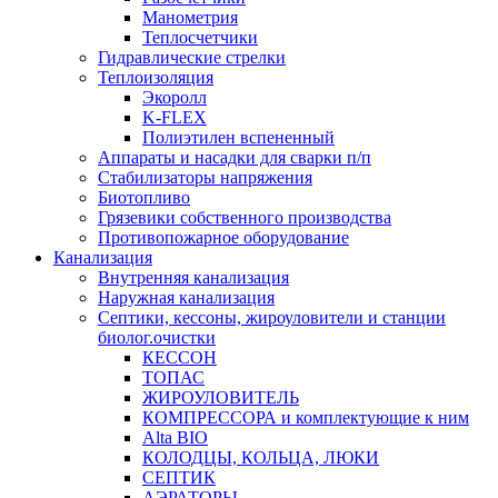
Манометрия
Теплосчетчики
Гидравлические стрелки
Теплоизоляция
Экоролл
K-FLEX
Полиэтилен вспененный
Аппараты и насадки для сварки п/п
Стабилизаторы напряжения
Биотопливо
Грязевики собственного производства
Противопожарное оборудование
Канализация
Внутренняя канализация
Наружная канализация
Септики, кессоны, жироуловители и станции
биолог.очистки
КЕССОН
ТОПАС
ЖИРОУЛОВИТЕЛЬ
КОМПРЕССОРА и комплектующие к ним
Alta BIO
КОЛОДЦЫ, КОЛЬЦА, ЛЮКИ
СЕПТИК
АЭРАТОРЫ