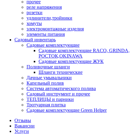
прочее
реле напряжения
розетки
удлинители,тройники
хомуты
электромонтажные изделия
элементы питания
Садовый инвентарь
Садовые комплектующие
Садовые комплектующие RACO, GRINDA,
РОСТОК,OKINAWA
Садовые комплектующие ЖУК
Поливочные шланги
Шланги технические
Дачные умывальники
Капельный полив
Система автоматического полива
Садовый инструмент и прочее
ТЕПЛИЦЫ и парники
Тротуарная плитка
Садовые комплектующие Green Helper
Отзывы
Вакансии
Услуги