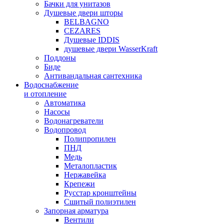
Бачки для унитазов
Душевые двери шторы
BELBAGNO
CEZARES
Душевые IDDIS
душевые двери WasserKraft
Поддоны
Биде
Антивандальная сантехника
Водоснабжение
и отопление
Автоматика
Насосы
Водонагреватели
Водопровод
Полипропилен
ПНД
Медь
Металопластик
Нержавейка
Крепежи
Русстар кронштейны
Сшитый полиэтилен
Запорная арматура
Вентили