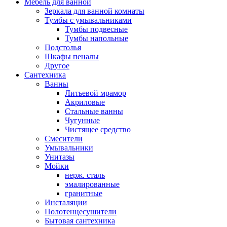
Мебель для ванной
Зеркала для ванной комнаты
Тумбы с умывальниками
Тумбы подвесные
Тумбы напольные
Подстолья
Шкафы пеналы
Другое
Сантехника
Ванны
Литьевой мрамор
Акриловые
Стальные ванны
Чугунные
Чистящее средство
Смесители
Умывальники
Унитазы
Мойки
нерж. сталь
эмалированные
гранитные
Инсталяции
Полотенцесушители
Бытовая сантехника