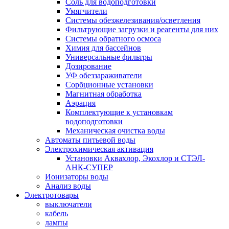
Соль для водоподготовки
Умягчители
Системы обезжелезивания/осветления
Фильтрующие загрузки и реагенты для них
Системы обратного осмоса
Химия для бассейнов
Универсальные фильтры
Дозирование
УФ обеззараживатели
Сорбционные установки
Магнитная обработка
Аэрация
Комплектующие к установкам
водоподготовки
Механическая очистка воды
Автоматы питьевой воды
Электрохимическая активация
Установки Аквахлор, Экохлор и СТЭЛ-
АНК-СУПЕР
Ионизаторы воды
Анализ воды
Электротовары
выключатели
кабель
лампы