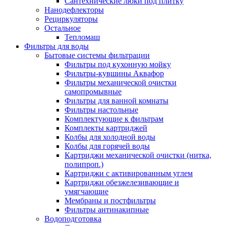
Сантехнические люки под плитку
Нанодефлекторы
Рециркуляторы
Остальное
Тепломаш
Фильтры для воды
Бытовые системы фильтрации
Фильтры под кухонную мойку
Фильтры-кувшины Аквафор
Фильтры механической очистки
самопромывные
Фильтры для ванной комнаты
Фильтры настольные
Комплектующие к фильтрам
Комплекты картриджей
Колбы для холодной воды
Колбы для горячей воды
Картриджи механической очистки (нитка,
полипроп.)
Картриджи с активированным углем
Картриджи обезжелезивающие и
умягчающие
Мембраны и постфильтры
Фильтры антинакипные
Водоподготовка