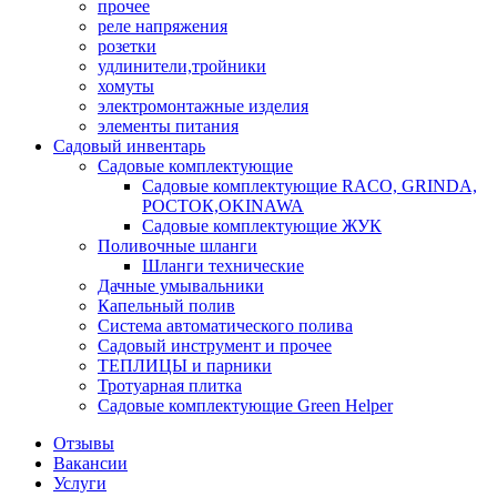
прочее
реле напряжения
розетки
удлинители,тройники
хомуты
электромонтажные изделия
элементы питания
Садовый инвентарь
Садовые комплектующие
Садовые комплектующие RACO, GRINDA,
РОСТОК,OKINAWA
Садовые комплектующие ЖУК
Поливочные шланги
Шланги технические
Дачные умывальники
Капельный полив
Система автоматического полива
Садовый инструмент и прочее
ТЕПЛИЦЫ и парники
Тротуарная плитка
Садовые комплектующие Green Helper
Отзывы
Вакансии
Услуги