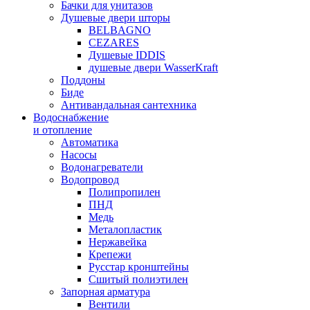
Бачки для унитазов
Душевые двери шторы
BELBAGNO
CEZARES
Душевые IDDIS
душевые двери WasserKraft
Поддоны
Биде
Антивандальная сантехника
Водоснабжение
и отопление
Автоматика
Насосы
Водонагреватели
Водопровод
Полипропилен
ПНД
Медь
Металопластик
Нержавейка
Крепежи
Русстар кронштейны
Сшитый полиэтилен
Запорная арматура
Вентили