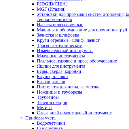
RIDGID(США)
MGF (Италия)
Установки для промывки систем отопления, к
теплообменников
Насосы опрессовочные
Машины и оборудование для прочистки труб
Зачистка и шлифовка
Круги отрезные, -шлиф, -зачист
Тросы сантехнические
Измерительный инструмент
Малярные инструменты
Паяльное, газовое и пресс оборудование
Ящики для инструмента
Буры, сверла, коронки
Клупы, плашки
Ключи, клещи
Пистолеты для пены, герметика
Ножницы и труборезы
Трубогибы
Телеинспекция
Метизы
Слесарный и монтажный инструмент
Приборы учета
Водосчетчики
Газосчетчики