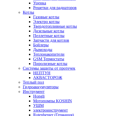
Уценка
Решетки для радиаторов
Котлы
Газовые котлы
Электро котлы
Твердотопливные котлы
Дизельные котлы
Пеллетные котлы
Запчасти для котлов
Бойлеры
Дымоходы
Теплонакопители
GSM Термостаты
Пиролизные котлы
Системы защиты от протечек
НЕПТУН
АКВАСТОРОЖ
Теплый пол
Гидроаккумуляторы
Инструмент
Hongli
Мотопомпы KOSHIN
УШМ
электроинструмент
Rotenberger (Германия)