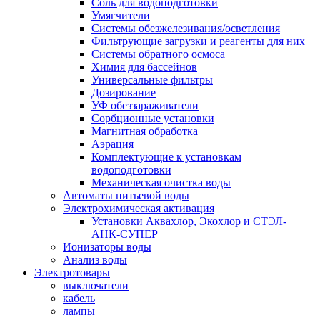
Соль для водоподготовки
Умягчители
Системы обезжелезивания/осветления
Фильтрующие загрузки и реагенты для них
Системы обратного осмоса
Химия для бассейнов
Универсальные фильтры
Дозирование
УФ обеззараживатели
Сорбционные установки
Магнитная обработка
Аэрация
Комплектующие к установкам
водоподготовки
Механическая очистка воды
Автоматы питьевой воды
Электрохимическая активация
Установки Аквахлор, Экохлор и СТЭЛ-
АНК-СУПЕР
Ионизаторы воды
Анализ воды
Электротовары
выключатели
кабель
лампы