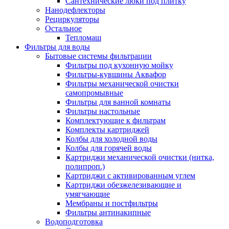
Сантехнические люки под плитку
Нанодефлекторы
Рециркуляторы
Остальное
Тепломаш
Фильтры для воды
Бытовые системы фильтрации
Фильтры под кухонную мойку
Фильтры-кувшины Аквафор
Фильтры механической очистки
самопромывные
Фильтры для ванной комнаты
Фильтры настольные
Комплектующие к фильтрам
Комплекты картриджей
Колбы для холодной воды
Колбы для горячей воды
Картриджи механической очистки (нитка,
полипроп.)
Картриджи с активированным углем
Картриджи обезжелезивающие и
умягчающие
Мембраны и постфильтры
Фильтры антинакипные
Водоподготовка