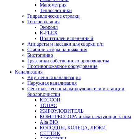
Манометрия
Теплосчетчики
Гидравлические стрелки
Теплоизоляция
Экоролл
K-FLEX
Полиэтилен вспененный
Аппараты и насадки для сварки п/п
Стабилизаторы напряжения
Биотопливо
Грязевики собственного производства
Противопожарное оборудование
Канализация
Внутренняя канализация
Наружная канализация
Септики, кессоны, жироуловители и станции
биолог.очистки
КЕССОН
ТОПАС
ЖИРОУЛОВИТЕЛЬ
КОМПРЕССОРА и комплектующие к ним
Alta BIO
КОЛОДЦЫ, КОЛЬЦА, ЛЮКИ
СЕПТИК
АЭРАТОРЫ