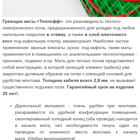
Греющие маты «Теплофф»
- это разновидность теплого
электрического пола, предназначенного для укладки под любое
напольное покрытие
в стяжку
, а также
в слой плиточного
кл
ея под кафельную плитку, керамогранит. Наиболее частое
применение- ванные комнаты, кухни- под кафель, также маты
применяются в помещениях со значительными теплопотерями -
прихожих, лоджиях и пр. Маты для теплых полов представляют
собой конструкцию, в которой греющий элемент (кабель) уже
закреплен должным образом на сетке с клеющей основой для
удобства монтажа.
Толщина кабеля всего 2,8 мм
, не вызывает
существенного подъема пола.
Гарантийный срок на изделие
25 лет!.
Двужильный минимат
- очень удобен при монтаже,
раскраивается по удобной конфигурации помещения,
смонтированный холодный конец (оба провода) находится
в начале мата, нет необходимости тянуть один из
проводов от конечного места монтажа к началу
мата.
Удобно монтируется!