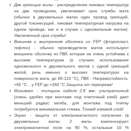
Две греющие жилы
- распределение пиковых температур
на два проводника, увеличивает срок службы мата
(обычно в двухжильных матах один провод греющий,
другой токонесущей, пиковая температурная нагрузка на
одном проводе, как и в случае с одножильным матом).
Увеличенный срок службы!
Внешняя и внутренняя оболочка из FEP
(фторопласт,
тефлон) - обычно производители матов используют
внешнюю оболочку из ПВХ которая не очень устойчива к
высоким температурам (в случаях использования
одножильного и двухжильного матов с одной греющей
жилой, речь именно о высоких температурах на
поверхности мата, до 60-110 °C), ПВХ - Нагревостойкость:
+65 °C. , у FEP до +260 °С.
Защита от перегрева!
Минимат - толщина кабеля 2,8 мм- ультратонки
й
(очень удобен при монтаже под плиточный клей) дает
меньший радиус загиба, для монтажа под плитку
потребуется минимальная стяжка. Тонкий клеевой слой!
Экран
- защита от электромагнитного излучения (в
двухжильных матах 2 жилы компенсируют
электромагнитное поле на 90 %, остальные 10 %