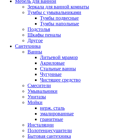
Мебель для ванной
Зеркала для ванной комнаты
Тумбы с умывальниками
Тумбы подвесные
Тумбы напольные
Подстолья
Шкафы пеналы
Другое
Сантехника
Ванны
Литьевой мрамор
Акриловые
Стальные ванны
Чугунные
Чистящее средство
Смесители
Умывальники
Унитазы
Мойки
нерж. сталь
эмалированные
гранитные
Инсталяции
Полотенцесушители
Бытовая сантехника