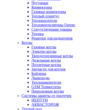
Чугунные
Конвекторы
Газовые конвекторы
Теплый плинтус
Теплоносители
Тепловентиляторы Греерс
Сопутствующие товары
Уценка
Решетки для радиаторов
Котлы
Газовые котлы
Электро котлы
Твердотопливные котлы
Дизельные котлы
Пеллетные котлы
Запчасти для котлов
Бойлеры
Дымоходы
Теплонакопители
GSM Термостаты
Пиролизные котлы
Системы защиты от протечек
НЕПТУН
АКВАСТОРОЖ
Теплый пол