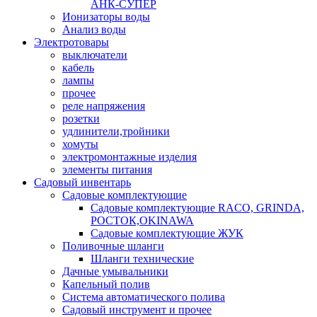
АНК-СУПЕР
Ионизаторы воды
Анализ воды
Электротовары
выключатели
кабель
лампы
прочее
реле напряжения
розетки
удлинители,тройники
хомуты
электромонтажные изделия
элементы питания
Садовый инвентарь
Садовые комплектующие
Садовые комплектующие RACO, GRINDA,
РОСТОК,OKINAWA
Садовые комплектующие ЖУК
Поливочные шланги
Шланги технические
Дачные умывальники
Капельный полив
Система автоматического полива
Садовый инструмент и прочее