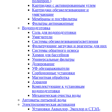
полипроп.)
Картриджи с активированным углем
Картриджи обезжелезивающие и
умягчающие
Мембраны и постфильтры
Фильтры антинакипные
Водоподготовка
Соль для водоподготовки
Умягчители
Системы обезжелезивания/осветления
Фильтрующие загрузки и реагенты для них
Системы обратного осмоса
Химия для бассейнов
Универсальные фильтры
Дозирование
УФ обеззараживатели
Сорбционные установки
Магнитная обработка
Аэрация
Комплектующие к установкам
водоподготовки
Механическая очистка воды
Автоматы питьевой воды
Электрохимическая активация
Установки Аквахлор, Экохлор и СТЭЛ-