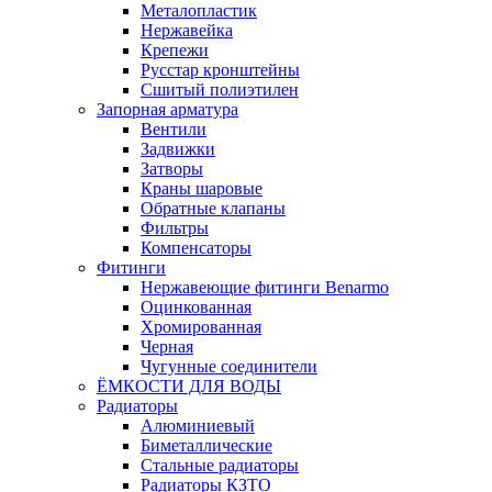
Металопластик
Нержавейка
Крепежи
Русстар кронштейны
Сшитый полиэтилен
Запорная арматура
Вентили
Задвижки
Затворы
Краны шаровые
Обратные клапаны
Фильтры
Компенсаторы
Фитинги
Нержавеющие фитинги Benarmo
Оцинкованная
Хромированная
Черная
Чугунные соединители
ЁМКОСТИ ДЛЯ ВОДЫ
Радиаторы
Алюминиевый
Биметаллические
Стальные радиаторы
Радиаторы КЗТО