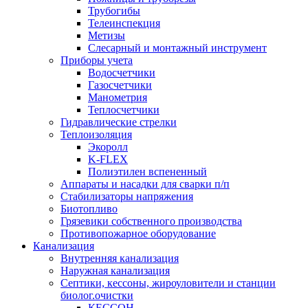
Трубогибы
Телеинспекция
Метизы
Слесарный и монтажный инструмент
Приборы учета
Водосчетчики
Газосчетчики
Манометрия
Теплосчетчики
Гидравлические стрелки
Теплоизоляция
Экоролл
K-FLEX
Полиэтилен вспененный
Аппараты и насадки для сварки п/п
Стабилизаторы напряжения
Биотопливо
Грязевики собственного производства
Противопожарное оборудование
Канализация
Внутренняя канализация
Наружная канализация
Септики, кессоны, жироуловители и станции
биолог.очистки
КЕССОН