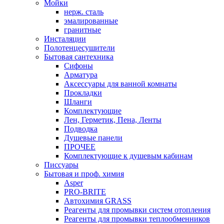
Мойки
нерж. сталь
эмалированные
гранитные
Инсталяции
Полотенцесушители
Бытовая сантехника
Сифоны
Арматура
Аксессуары для ванной комнаты
Прокладки
Шланги
Комплектующие
Лен, Герметик, Пена, Ленты
Подводка
Душевые панели
ПРОЧЕЕ
Комплектующие к душевым кабинам
Писсуары
Бытовая и проф. химия
Asper
PRO-BRITE
Автохимия GRASS
Реагенты для промывки систем отопления
Реагенты для промывки теплообменников