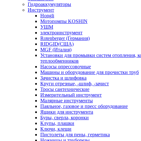
Гидроаккумуляторы
Инструмент
Hongli
Мотопомпы KOSHIN
УШМ
электроинструмент
Rotenberger (Германия)
RIDGID(США)
MGF (Италия)
Установки для промывки систем отопления, к
теплообменников
Насосы опрессовочные
Машины и оборудование для прочистки труб
Зачистка и шлифовка
Круги отрезные, -шлиф, -зачист
Тросы сантехнические
Измерительный инструмент
Малярные инструменты
Паяльное, газовое и пресс оборудование
Ящики для инструмента
Буры, сверла, коронки
Клупы, плашки
Ключи, клещи
Пистолеты для пены, герметика
Ножницы и труборезы