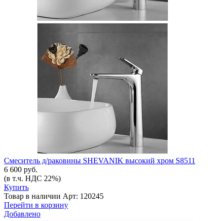
Смеситель д/раковины SHEVANIK высокий хром S8511
6 600 руб.
(в т.ч. НДС 22%)
Купить
Товар в наличии
Арт: 120245
Перейти в корзину
Добавлено